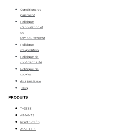
Conditions de
paiement
Politique
d'annulation et
de
remboursement
Politique
d'expédition
Politique de
confidentialité
Politique de
cookies
Avis juridique
Blog
PRODUITS
TASSES
AIMANTS
PORTE-CLÉS
ASSIETTES