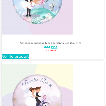
Aimants de mariage bleus personnalisés Ø 59 mm
Le
Le
1,38
€
1,30
€
prix
prix
You save
(
%)
initial
actuel
Voir le produit
était :
est :
1,38€.
1,30€.