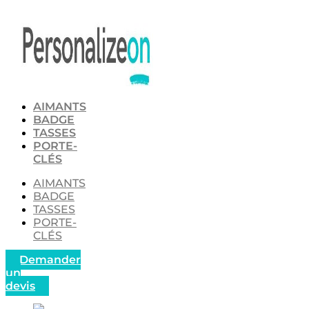
Aller
au
contenu
AIMANTS
BADGE
TASSES
PORTE-
CLÉS
AIMANTS
BADGE
TASSES
PORTE-
CLÉS
Demander
un
devis