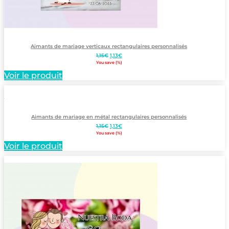
Aimants de mariage verticaux rectangulaires personnalisés
Le
Le
1,15
€
1,13
€
prix
prix
You save
(
%)
initial
actuel
Voir le produit
était :
est :
1,15€.
1,13€.
Aimants de mariage en métal rectangulaires personnalisés
Le
Le
1,15
€
1,13
€
prix
prix
You save
(
%)
initial
actuel
Voir le produit
était :
est :
1,15€.
1,13€.