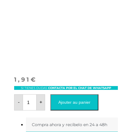
1,91
€
SI TIENES DUDAS
CONTACTA POR EL CHAT DE WHATSAPP
quantité
de
-
+
Ajouter au panier
OUVRE-
BOUTEILLE
EN
BOIS
Compra ahora y recíbelo en 24 a 48h