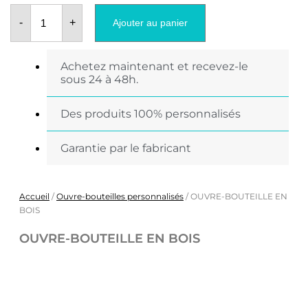
quantité
de
-
+
Ajouter au panier
OUVRE-
BOUTEILLE
EN
BOIS
Achetez maintenant et recevez-le
sous 24 à 48h.
Des produits 100% personnalisés
Garantie par le fabricant
Accueil
/
Ouvre-bouteilles personnalisés
/ OUVRE-BOUTEILLE EN
BOIS
OUVRE-BOUTEILLE EN BOIS