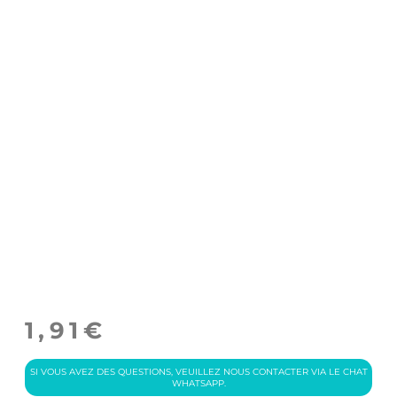
1,91
€
SI VOUS AVEZ DES QUESTIONS, VEUILLEZ NOUS CONTACTER VIA LE CHAT
WHATSAPP.