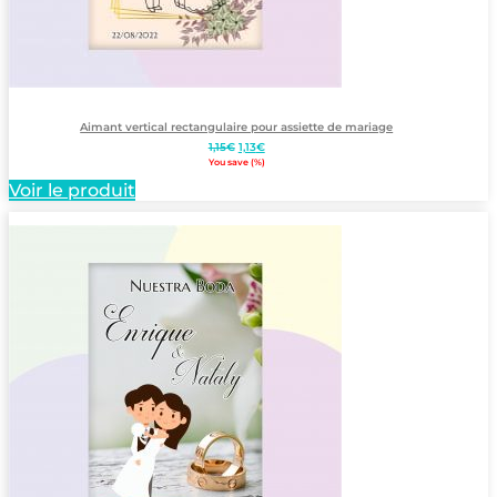
Aimant vertical rectangulaire pour assiette de mariage
Le
Le
1,15
€
1,13
€
prix
prix
You save
(
%)
initial
actuel
Voir le produit
était :
est :
1,15€.
1,13€.