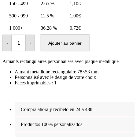
150 - 499
2.65 %
1,10
€
500 - 999
11.5 %
1,00
€
1 000+
36.28 %
0,72
€
quantité
de
-
+
Ajouter au panier
Aimants
de
mariage
verticaux
Aimants rectangulaires personnalisés avec plaque métallique
rectangulaires
personnalisés
Aimant métallique rectangulaire 78×53 mm
Personnalisé avec le design de votre choix
Faces imprimables : 1
Compra ahora y recíbelo en 24 a 48h
Productos 100% personalizados