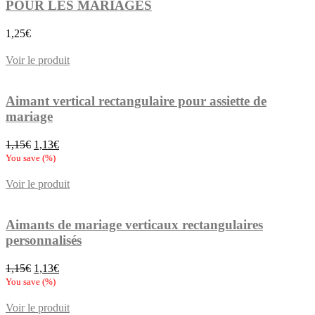
POUR LES MARIAGES
1,25
€
Voir le produit
Aimant vertical rectangulaire pour assiette de
mariage
Le
Le
1,15
€
1,13
€
prix
prix
You save
(
%)
initial
actuel
était :
est :
Voir le produit
1,15€.
1,13€.
Aimants de mariage verticaux rectangulaires
personnalisés
Le
Le
1,15
€
1,13
€
prix
prix
You save
(
%)
initial
actuel
était :
est :
Voir le produit