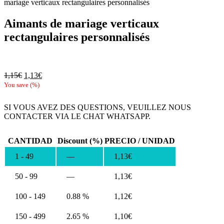
mariage verticaux rectangulaires personnalisés
Aimants de mariage verticaux
rectangulaires personnalisés
Le
Le
1,15
€
1,13
€
prix
prix
You save
(
%)
initial
actuel
était :
est :
SI VOUS AVEZ DES QUESTIONS, VEUILLEZ NOUS
1,15€.
1,13€.
CONTACTER VIA LE CHAT WHATSAPP.
CANTIDAD
Discount (%)
PRECIO / UNIDAD
1 - 49
—
1,13
€
50 - 99
—
1,13
€
100 - 149
0.88 %
1,12
€
150 - 499
2.65 %
1,10
€