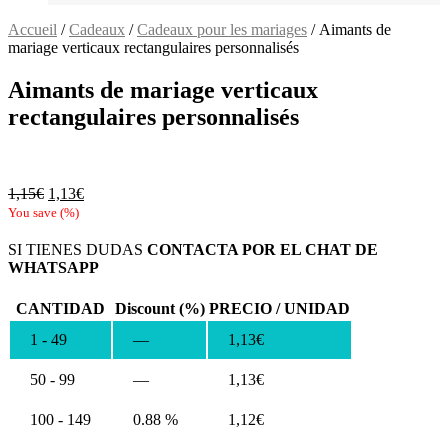
Accueil
/
Cadeaux
/
Cadeaux pour les mariages
/ Aimants de
mariage verticaux rectangulaires personnalisés
Aimants de mariage verticaux
rectangulaires personnalisés
Le
Le
1,15
€
1,13
€
prix
prix
You save
(
%)
initial
actuel
était :
est :
SI TIENES DUDAS
CONTACTA POR EL CHAT DE
1,15€.
1,13€.
WHATSAPP
CANTIDAD
Discount (%)
PRECIO / UNIDAD
1 - 49
—
1,13
€
50 - 99
—
1,13
€
100 - 149
0.88 %
1,12
€