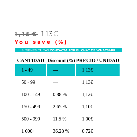
Le
Le
1,13
€
1,15
€
prix
prix
You save
(
%)
initial
actuel
SI TIENES DUDAS
CONTACTA POR EL CHAT DE WHATSAPP
était :
est :
CANTIDAD
Discount (%)
PRECIO / UNIDAD
1,15€.
1,13€.
1 - 49
—
1,13
€
50 - 99
—
1,13
€
100 - 149
0.88 %
1,12
€
150 - 499
2.65 %
1,10
€
500 - 999
11.5 %
1,00
€
1 000+
36.28 %
0,72
€