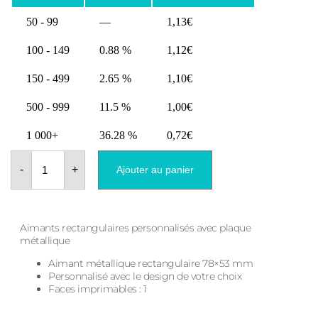
50 - 99
—
1,13
€
100 - 149
0.88 %
1,12
€
150 - 499
2.65 %
1,10
€
500 - 999
11.5 %
1,00
€
1 000+
36.28 %
0,72
€
quantité
de
-
+
Ajouter au panier
Aimant
vertical
rectangulaire
pour
assiette
Aimants rectangulaires personnalisés avec plaque
de
métallique
mariage
Aimant métallique rectangulaire 78×53 mm
Personnalisé avec le design de votre choix
Faces imprimables : 1