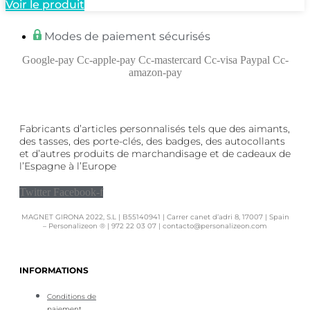
Voir le produit
Modes de paiement sécurisés
Google-pay
Cc-apple-pay
Cc-mastercard
Cc-visa
Paypal
Cc-
amazon-pay
Fabricants d’articles personnalisés tels que des aimants,
des tasses, des porte-clés, des badges, des autocollants
et d’autres produits de marchandisage et de cadeaux de
l’Espagne à l’Europe
Twitter
Facebook-f
MAGNET GIRONA 2022, S.L | B55140941 | Carrer canet d’adri 8, 17007 | Spain
– Personalizeon ® | 972 22 03 07 | contacto@personalizeon.com
INFORMATIONS
Conditions de
paiement