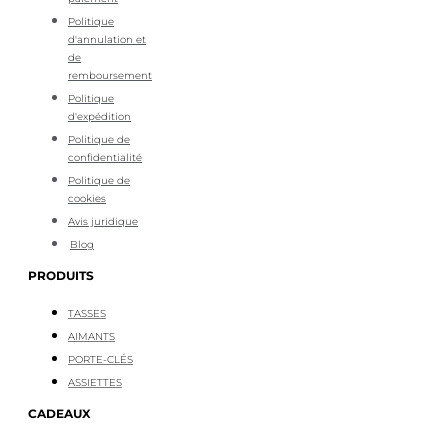
Politique
d'annulation et
de
remboursement
Politique
d'expédition
Politique de
confidentialité
Politique de
cookies
Avis juridique
Blog
PRODUITS
TASSES
AIMANTS
PORTE-CLÉS
ASSIETTES
CADEAUX