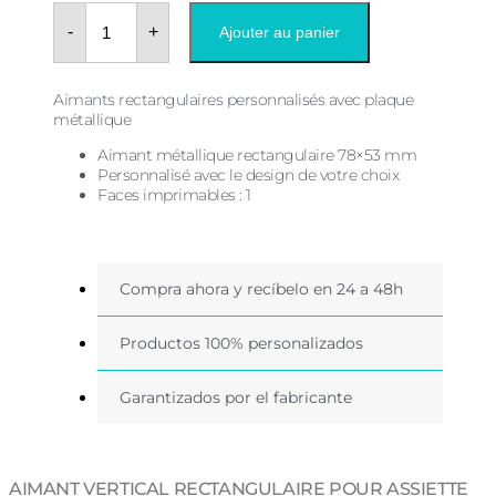
quantité
de
-
+
Ajouter au panier
Aimant
vertical
rectangulaire
pour
Aimants rectangulaires personnalisés avec plaque
assiette
métallique
de
mariage
Aimant métallique rectangulaire 78×53 mm
Personnalisé avec le design de votre choix
Faces imprimables : 1
Compra ahora y recíbelo en 24 a 48h
Productos 100% personalizados
Garantizados por el fabricante
AIMANT VERTICAL RECTANGULAIRE POUR ASSIETTE