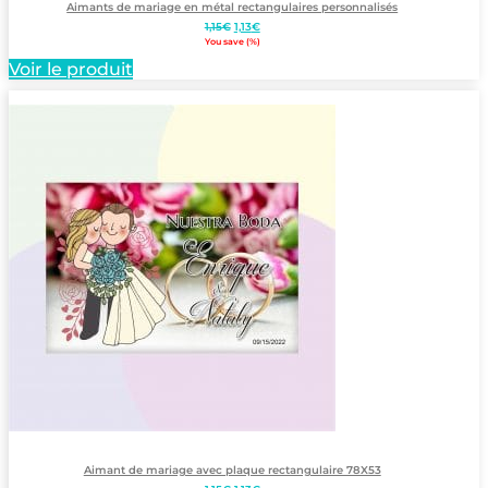
Aimants de mariage en métal rectangulaires personnalisés
Le
Le
1,15
€
1,13
€
prix
prix
You save
(
%)
initial
actuel
Voir le produit
était :
est :
1,15€.
1,13€.
Aimant de mariage avec plaque rectangulaire 78X53