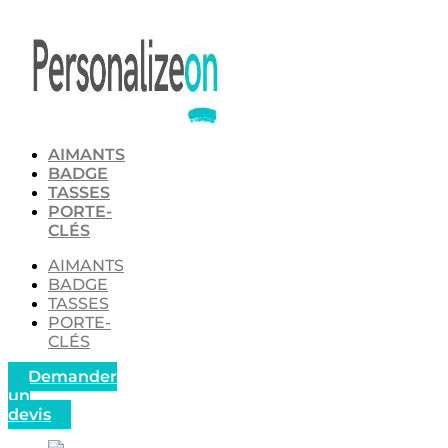
Aller
au
contenu
AIMANTS
BADGE
TASSES
PORTE-
CLÉS
AIMANTS
BADGE
TASSES
PORTE-
CLÉS
Demander
un
devis