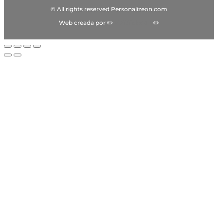
© All rights reserved Personalizeon.com
Web creada por ✏️
Visibilidadon
✏️