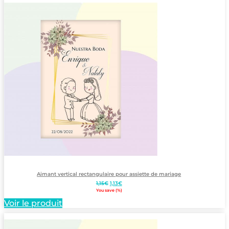
Aimant vertical rectangulaire pour assiette de mariage
Le
Le
1,15
€
1,13
€
prix
prix
You save
(
%)
initial
actuel
Voir le produit
était :
est :
1,15€.
1,13€.