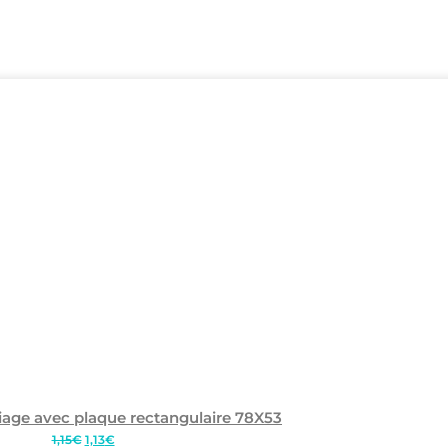
age avec plaque rectangulaire 78X53
Le
Le
1,15
€
1,13
€