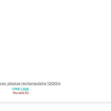
vec plaque rectangulaire 120X54
Le
Le
1,75
€
1,50
€
prix
prix
You save
(
%)
initial
actuel
était :
est :
1,75€.
1,50€.