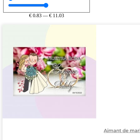
€
0.83
—
€
11.03
Aimant de mari