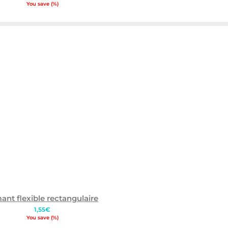
prix
prix
You save
(
%)
initial
actuel
était :
est :
1,15€.
1,13€.
ant flexible rectangulaire
1,55
€
You save
(
%)