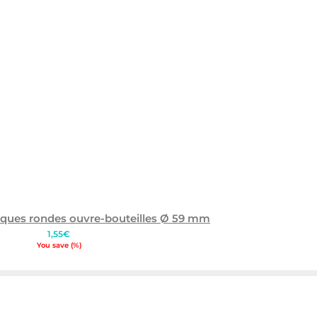
aques rondes ouvre-bouteilles Ø 59 mm
1,55
€
You save
(
%)