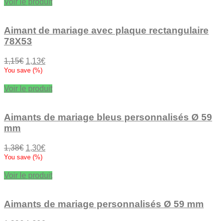
était :
est :
Voir le produit
1,15€.
1,13€.
Aimant de mariage avec plaque rectangulaire
78X53
Le
Le
1,15
€
1,13
€
prix
prix
You save
(
%)
initial
actuel
était :
est :
Voir le produit
1,15€.
1,13€.
Aimants de mariage bleus personnalisés Ø 59
mm
Le
Le
1,38
€
1,30
€
prix
prix
You save
(
%)
initial
actuel
était :
est :
Voir le produit
1,38€.
1,30€.
Aimants de mariage personnalisés Ø 59 mm