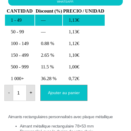
était :
est :
WHATSAPP.
1,15€.
1,13€.
CANTIDAD
Discount (%)
PRECIO / UNIDAD
1 - 49
—
1,13
€
50 - 99
—
1,13
€
100 - 149
0.88 %
1,12
€
150 - 499
2.65 %
1,10
€
500 - 999
11.5 %
1,00
€
1 000+
36.28 %
0,72
€
quantité
de
-
+
Ajouter au panier
Aimants
de
mariage
en
métal
Aimants rectangulaires personnalisés avec plaque métallique
rectangulaires
personnalisés
Aimant métallique rectangulaire 78×53 mm