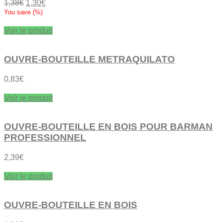
Le
Le
1,38
€
1,30
€
prix
prix
You save
(
%)
initial
actuel
était :
est :
Voir le produit
1,38€.
1,30€.
OUVRE-BOUTEILLE METRAQUILATO
0,83
€
Voir le produit
OUVRE-BOUTEILLE EN BOIS POUR BARMAN
PROFESSIONNEL
2,39
€
Voir le produit
OUVRE-BOUTEILLE EN BOIS