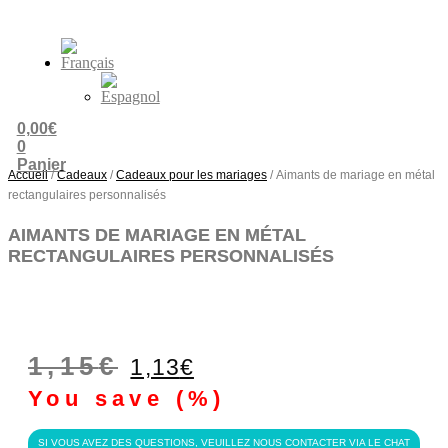
0,00
€
0
Panier
Accueil
/
Cadeaux
/
Cadeaux pour les mariages
/ Aimants de mariage en métal
rectangulaires personnalisés
AIMANTS DE MARIAGE EN MÉTAL
RECTANGULAIRES PERSONNALISÉS
Le
Le
1,15
€
1,13
€
prix
prix
You save
(
%)
initial
actuel
SI VOUS AVEZ DES QUESTIONS, VEUILLEZ NOUS CONTACTER VIA LE CHAT