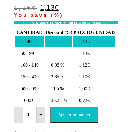
Le
Le
1,13
€
1,15
€
prix
prix
You save
(
%)
initial
actuel
SI TIENES DUDAS
CONTACTA POR EL CHAT DE WHATSAPP
était :
est :
CANTIDAD
Discount (%)
PRECIO / UNIDAD
1,15€.
1,13€.
1 - 49
—
1,13
€
50 - 99
—
1,13
€
100 - 149
0.88 %
1,12
€
150 - 499
2.65 %
1,10
€
500 - 999
11.5 %
1,00
€
1 000+
36.28 %
0,72
€
quantité
de
-
+
Ajouter au panier
Aimants
de
mariage