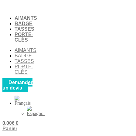
Aller
au
contenu
AIMANTS
BADGE
TASSES
PORTE-
CLÉS
AIMANTS
BADGE
TASSES
PORTE-
CLÉS
Demander
un devis
0,00
€
0
Panier