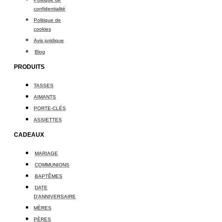
confidentialité
Politique de
cookies
Avis juridique
Blog
PRODUITS
TASSES
AIMANTS
PORTE-CLÉS
ASSIETTES
CADEAUX
MARIAGE
COMMUNIONS
BAPTÊMES
DATE
D'ANNIVERSAIRE
MÈRES
PÈRES