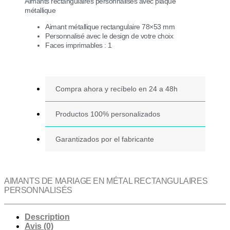
en
Aimants rectangulaires personnalisés avec plaque
métal
métallique
rectangulaires
personnalisés
Aimant métallique rectangulaire 78×53 mm
Personnalisé avec le design de votre choix
Faces imprimables : 1
Compra ahora y recíbelo en 24 a 48h
Productos 100% personalizados
Garantizados por el fabricante
AIMANTS DE MARIAGE EN MÉTAL RECTANGULAIRES
PERSONNALISÉS
Description
Avis (0)