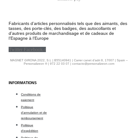
Fabricants d’articles personnalisés tels que des aimants, des
tasses, des porte-clés, des badges, des autocollants et
d’autres produits de marchandisage et de cadeaux de
l’Espagne à l’Europe
Twitter
Facebook-f
MAGNET GIRONA 2022, S.L | B55140941 | Carrer canet d’adri 8, 17007 | Spain –
Personalizeon ® | 972 22 03 07 | contacto@personalizeon.com
INFORMATIONS
Conditions de
paiement
Politique
d'annulation et de
remboursement
Politique
d'expédition
Politique de