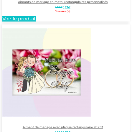
Aimants de mariage en métal rectangulaires personnalisés
Le
Le
1,15
€
1,13
€
prix
prix
You save
(
%)
initial
actuel
Voir le produit
était :
est :
1,15€.
1,13€.
Aimant de mariage avec plaque rectangulaire 78X53