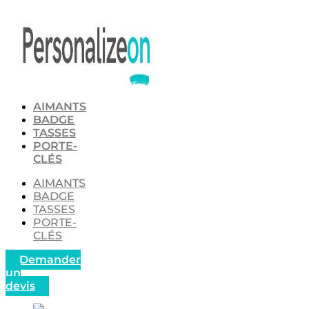
Aller
au
contenu
AIMANTS
BADGE
TASSES
PORTE-
CLÉS
AIMANTS
BADGE
TASSES
PORTE-
CLÉS
Demander
un
devis