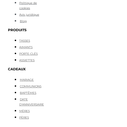
Politique de
cookies
Avis juridique
Blog
PRODUITS
TASSES
AIMANTS
PORTE-CLÉS
ASSIETTES
CADEAUX
MARIAGE
COMMUNIONS
BAPTÊMES
DATE
D'ANNIVERSAIRE
MÈRES
PÈRES