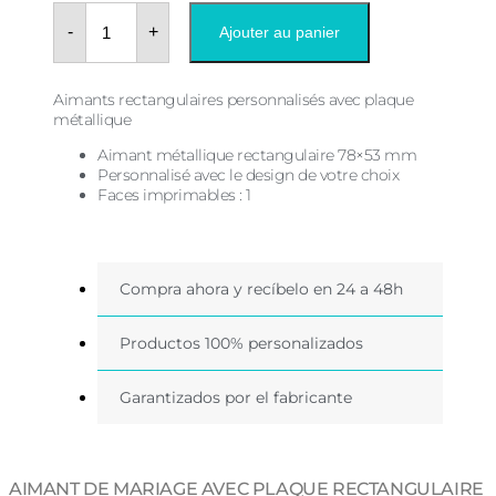
quantité
de
-
+
Ajouter au panier
Aimant
de
mariage
avec
Aimants rectangulaires personnalisés avec plaque
plaque
métallique
rectangulaire
78X53
Aimant métallique rectangulaire 78×53 mm
Personnalisé avec le design de votre choix
Faces imprimables : 1
Compra ahora y recíbelo en 24 a 48h
Productos 100% personalizados
Garantizados por el fabricante
AIMANT DE MARIAGE AVEC PLAQUE RECTANGULAIRE