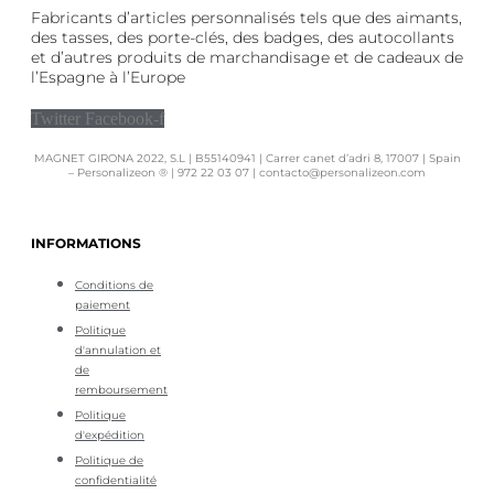
Fabricants d’articles personnalisés tels que des aimants,
des tasses, des porte-clés, des badges, des autocollants
et d’autres produits de marchandisage et de cadeaux de
l’Espagne à l’Europe
Twitter
Facebook-f
MAGNET GIRONA 2022, S.L | B55140941 | Carrer canet d’adri 8, 17007 | Spain
– Personalizeon ® | 972 22 03 07 | contacto@personalizeon.com
INFORMATIONS
Conditions de
paiement
Politique
d'annulation et
de
remboursement
Politique
d'expédition
Politique de
confidentialité