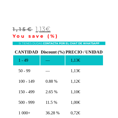
Le
Le
1,13
€
1,15
€
prix
prix
You save
(
%)
initial
actuel
SI TIENES DUDAS
CONTACTA POR EL CHAT DE WHATSAPP
était :
est :
CANTIDAD
Discount (%)
PRECIO / UNIDAD
1,15€.
1,13€.
1 - 49
—
1,13
€
50 - 99
—
1,13
€
100 - 149
0.88 %
1,12
€
150 - 499
2.65 %
1,10
€
500 - 999
11.5 %
1,00
€
1 000+
36.28 %
0,72
€