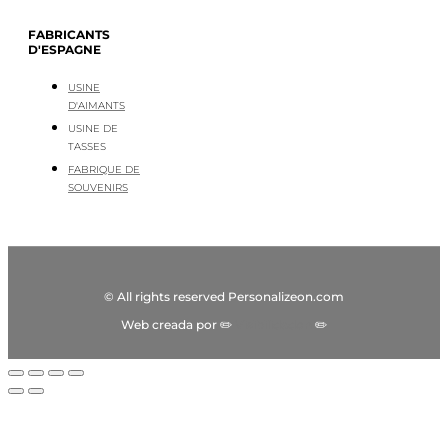
FABRICANTS
D'ESPAGNE
USINE
D'AIMANTS
USINE DE
TASSES
FABRIQUE DE
SOUVENIRS
© All rights reserved Personalizeon.com
Web creada por ✏️
Visibilidadon
✏️