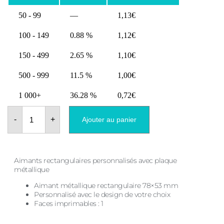
50 - 99
—
1,13
€
100 - 149
0.88 %
1,12
€
150 - 499
2.65 %
1,10
€
500 - 999
11.5 %
1,00
€
1 000+
36.28 %
0,72
€
quantité
de
-
+
Ajouter au panier
Aimant
de
mariage
avec
plaque
Aimants rectangulaires personnalisés avec plaque
rectangulaire
métallique
78X53
Aimant métallique rectangulaire 78×53 mm
Personnalisé avec le design de votre choix
Faces imprimables : 1