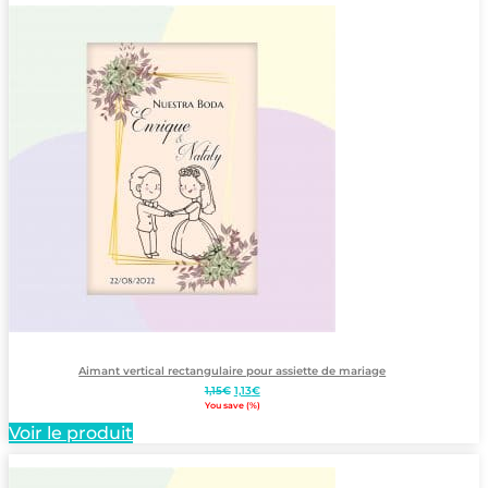
Aimant vertical rectangulaire pour assiette de mariage
Le
Le
1,15
€
1,13
€
prix
prix
You save
(
%)
initial
actuel
Voir le produit
était :
est :
1,15€.
1,13€.