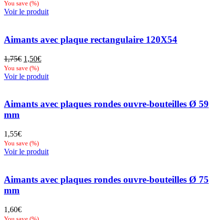
prix
prix
You save
(
%)
initial
actuel
Voir le produit
était :
est :
1,95€.
1,89€.
Aimants avec plaque rectangulaire 120X54
Le
Le
1,75
€
1,50
€
prix
prix
You save
(
%)
initial
actuel
Voir le produit
était :
est :
1,75€.
1,50€.
Aimants avec plaques rondes ouvre-bouteilles Ø 59
mm
1,55
€
You save
(
%)
Voir le produit
Aimants avec plaques rondes ouvre-bouteilles Ø 75
mm
1,60
€
You save
(
%)