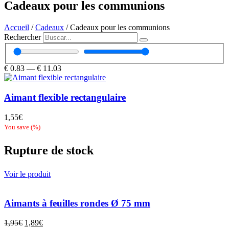
Cadeaux pour les communions
Accueil
/
Cadeaux
/ Cadeaux pour les communions
Rechercher
€
0.83
—
€
11.03
Aimant flexible rectangulaire
1,55
€
You save
(
%)
Rupture de stock
Voir le produit
Aimants à feuilles rondes Ø 75 mm
Le
Le
1,95
€
1,89
€