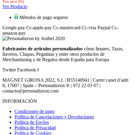
precio
precio
You save
(
%)
original
actual
Ver Producto
era:
es:
8,00€.
7,40€.
Métodos de pago seguros
Google-pay
Cc-apple-pay
Cc-mastercard
Cc-visa
Paypal
Cc-
amazon-pay
Fabricantes de artículos personalizados
cómo Imanes, Tazas,
llaveros, Chapas, Pegatinas y entre otros productos de
Merchandasing y de Regalos desde España para Europa
Twitter
Facebook-f
MAGNET GIRONA 2022, S.L | B55140941 | Carrer canet d’adri
8, 17007 | Spain – Personalizeon ® | 972 22 03 07 |
contacto@personalizeon.com
INFORMACIÓN
Condiciones de pago
Política de Cancelaciones y Devoluciones
Política de Envíos
Política de Privacidad
Política de Cookies