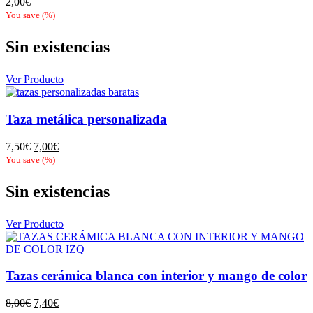
2,00
€
You save
(
%)
Sin existencias
Ver Producto
Taza metálica personalizada
El
El
7,50
€
7,00
€
precio
precio
You save
(
%)
original
actual
era:
es:
Sin existencias
7,50€.
7,00€.
Ver Producto
Tazas cerámica blanca con interior y mango de color
El
El
8,00
€
7,40
€