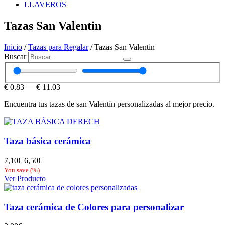
LLAVEROS
Tazas San Valentin
Inicio
/
Tazas para Regalar
/ Tazas San Valentin
Buscar
€
0.83
—
€
11.03
Encuentra tus tazas de san Valentín personalizadas al mejor precio.
Taza básica cerámica
El
El
7,10
€
6,50
€
precio
precio
You save
(
%)
original
actual
Ver Producto
era:
es:
7,10€.
6,50€.
Taza cerámica de Colores para personalizar