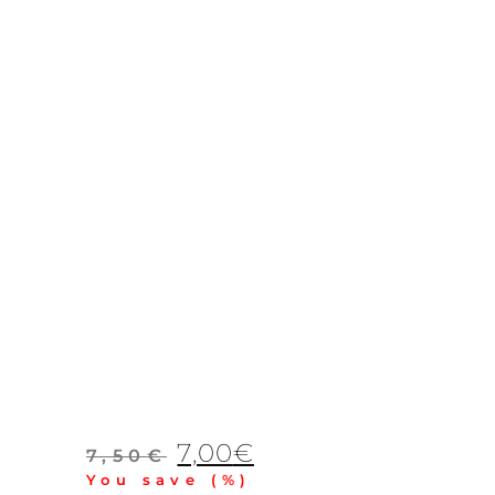
El
El
7,00
€
7,50
€
precio
precio
You save
(
%)
original
actual