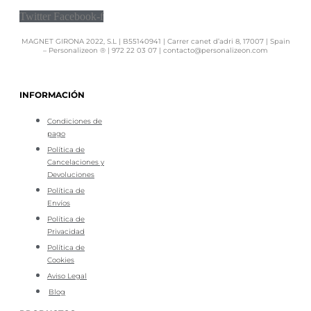
Twitter
Facebook-f
MAGNET GIRONA 2022, S.L | B55140941 | Carrer canet d’adri 8, 17007 | Spain
– Personalizeon ® | 972 22 03 07 | contacto@personalizeon.com
INFORMACIÓN
Condiciones de
pago
Política de
Cancelaciones y
Devoluciones
Política de
Envíos
Política de
Privacidad
Política de
Cookies
Aviso Legal
Blog