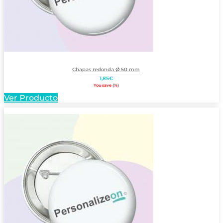
Chapas redonda Ø 50 mm
1,85
€
You save
(
%)
Ver Producto