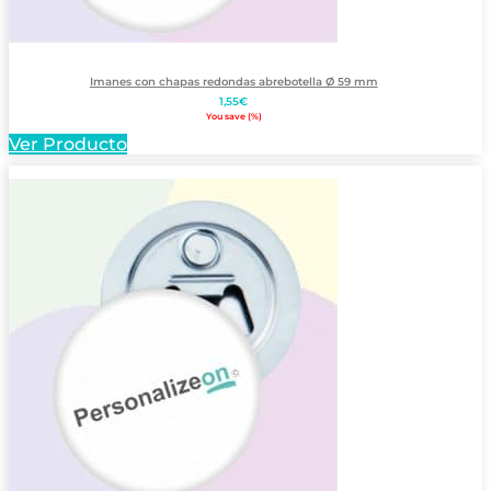
Imanes con chapas redondas abrebotella Ø 59 mm
1,55
€
You save
(
%)
Ver Producto