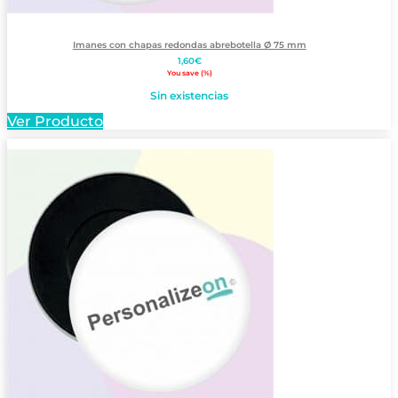
Imanes con chapas redondas abrebotella Ø 75 mm
1,60
€
You save
(
%)
Sin existencias
Ver Producto