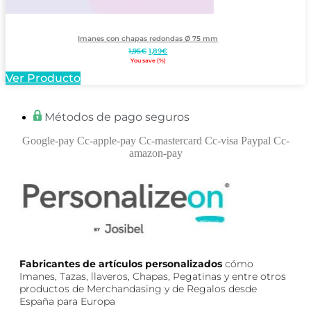
Imanes con chapas redondas Ø 75 mm
El
El
1,95
€
1,89
€
precio
precio
You save
(
%)
original
actual
Ver Producto
era:
es:
1,95€.
1,89€.
Métodos de pago seguros
Google-pay
Cc-apple-pay
Cc-mastercard
Cc-visa
Paypal
Cc-
amazon-pay
Fabricantes de artículos personalizados
cómo
Imanes, Tazas, llaveros, Chapas, Pegatinas y entre otros
productos de Merchandasing y de Regalos desde
España para Europa