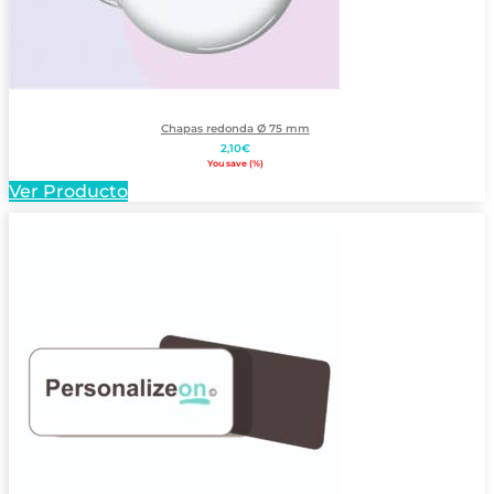
Chapas redonda Ø 75 mm
2,10
€
You save
(
%)
Ver Producto