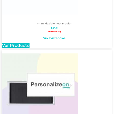
Iman Flexible Rectangular
1,55
€
You save
(
%)
Sin existencias
Ver Producto