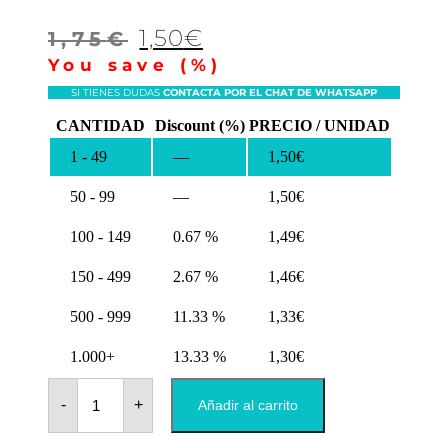
El
El
1,50
€
1,75
€
precio
precio
You save
(
%)
original
actual
SI TIENES DUDAS
CONTACTA POR EL CHAT DE WHATSAPP
era:
es:
CANTIDAD
Discount (%)
PRECIO / UNIDAD
1,75€.
1,50€.
1 - 49
—
1,50
€
50 - 99
—
1,50
€
100 - 149
0.67 %
1,49
€
150 - 499
2.67 %
1,46
€
500 - 999
11.33 %
1,33
€
1.000+
13.33 %
1,30
€
Imanes
con
-
+
Añadir al carrito
Chapa
Rectangular