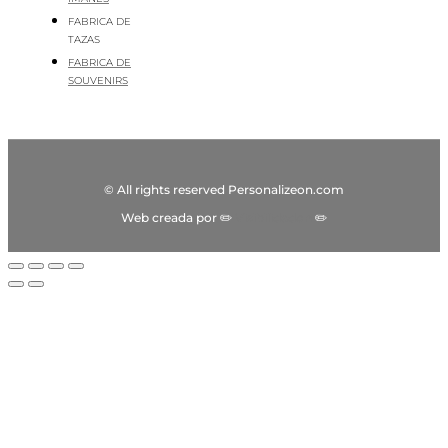
FABRICA DE
TAZAS
FABRICA DE
SOUVENIRS
© All rights reserved Personalizeon.com
Web creada por ✏️
Visibilidadon
✏️