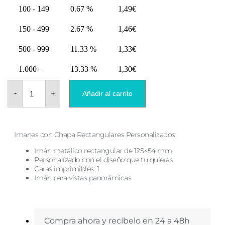
100 - 149
0.67 %
1,49
€
150 - 499
2.67 %
1,46
€
500 - 999
11.33 %
1,33
€
1.000+
13.33 %
1,30
€
Imanes
con
-
+
Añadir al carrito
Chapa
Rectangular
120X54
cantidad
Imanes con Chapa Rectangulares Personalizados
Imán metálico rectangular de 125×54 mm
Personalízado con el diseño que tu quieras
Caras imprimibles: 1
Imán para vistas panorámicas
Compra ahora y recíbelo en 24 a 48h