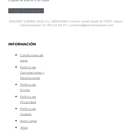
Twitter
Facebook-f
MAGNET GIRONA 2022, S.L | B55140941 | Carrer canet d’adri 8, 17007 | Spain
– Personalizeon ® | 972 22 03 07 | contacto@personalizeon.com
INFORMACIÓN
Condiciones de
pago
Política de
Cancelaciones y
Devoluciones
Política de
Envíos
Política de
Privacidad
Política de
Cookies
Aviso Legal
Blog