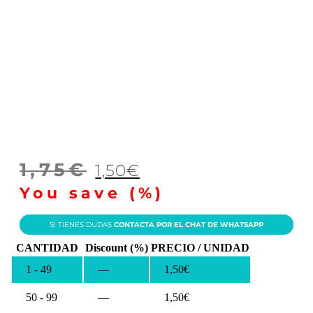
El
El
1,75
€
1,50
€
precio
precio
You save
(
%)
original
actual
SI TIENES DUDAS
CONTACTA POR EL CHAT DE WHATSAPP
era:
es:
CANTIDAD
Discount (%)
PRECIO / UNIDAD
1,75€.
1,50€.
1 - 49
—
1,50
€
50 - 99
—
1,50
€