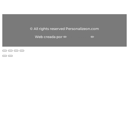
© All rights reserved Personalizeon.com
Web creada por ✏️
Visibilidadon
✏️