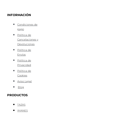
INFORMACIÓN
Condiciones de
pago
Política de
Cancelaciones y
Devoluciones
Política de
Envíos
Política de
Privacidad
Política de
Cookies
Aviso Legal
Blog
PRODUCTOS
TAZAS
IMANES