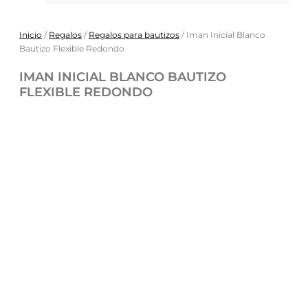
Inicio
/
Regalos
/
Regalos para bautizos
/ Iman Inicial Blanco
Bautizo Flexible Redondo
IMAN INICIAL BLANCO BAUTIZO
FLEXIBLE REDONDO