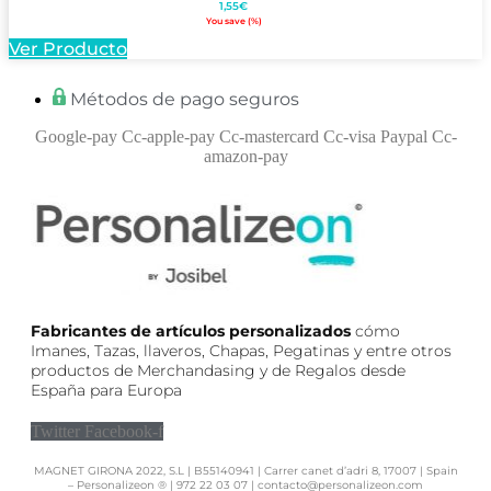
1,55
€
You save
(
%)
Ver Producto
Métodos de pago seguros
Google-pay
Cc-apple-pay
Cc-mastercard
Cc-visa
Paypal
Cc-
amazon-pay
Fabricantes de artículos personalizados
cómo
Imanes, Tazas, llaveros, Chapas, Pegatinas y entre otros
productos de Merchandasing y de Regalos desde
España para Europa
Twitter
Facebook-f
MAGNET GIRONA 2022, S.L | B55140941 | Carrer canet d’adri 8, 17007 | Spain
– Personalizeon ® | 972 22 03 07 | contacto@personalizeon.com