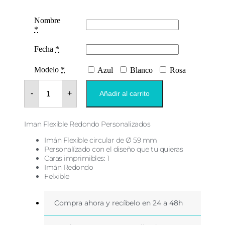
Nombre
*
Fecha
*
Modelo
*
Azul
Blanco
Rosa
Iman
Inicial
-
+
Añadir al carrito
Blanco
Bautizo
Flexible
Redondo
Iman Flexible Redondo Personalizados
cantidad
Imán Flexible circular de Ø 59 mm
Personalízado con el diseño que tu quieras
Caras imprimibles: 1
Imán Redondo
Felxible
Compra ahora y recíbelo en 24 a 48h