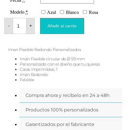
Fecha
*
Modelo
*
Azul
Blanco
Rosa
Iman
Inicial
-
+
Añadir al carrito
Blanco
Bautizo
Flexible
Redondo
cantidad
Iman Flexible Redondo Personalizados
Imán Flexible circular de Ø 59 mm
Personalízado con el diseño que tu quieras
Caras imprimibles: 1
Imán Redondo
Felxible
Compra ahora y recíbelo en 24 a 48h
Productos 100% personalizados
Garantizados por el fabricante