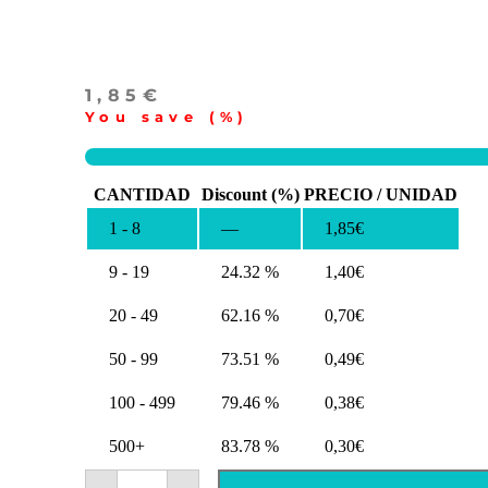
1,85
€
You save
(
%)
CANTIDAD
Discount (%)
PRECIO / UNIDAD
1 - 8
—
1,85
€
9 - 19
24.32 %
1,40
€
20 - 49
62.16 %
0,70
€
50 - 99
73.51 %
0,49
€
100 - 499
79.46 %
0,38
€
500+
83.78 %
0,30
€
Chapas