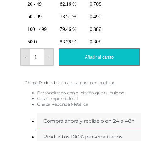
20 - 49
62.16 %
0,70
€
50 - 99
73.51 %
0,49
€
100 - 499
79.46 %
0,38
€
500+
83.78 %
0,30
€
Chapas
redonda
-
+
Añadir al carrito
Ø
50
mm
cantidad
Chapa Redonda con aguja para personalizar
Personalízado con el diseño que tu quieras
Caras imprimibles: 1
Chapa Redonda Metálica
Compra ahora y recíbelo en 24 a 48h
Productos 100% personalizados