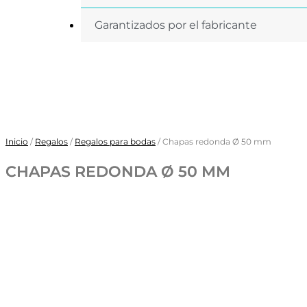
Garantizados por el fabricante
Inicio
/
Regalos
/
Regalos para bodas
/ Chapas redonda Ø 50 mm
CHAPAS REDONDA Ø 50 MM