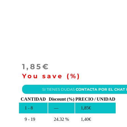
1,85
€
You save
(
%)
SI TIENES DUDAS
CONTACTA POR EL CHAT
CANTIDAD
Discount (%)
PRECIO / UNIDAD
1 - 8
—
1,85
€
9 - 19
24.32 %
1,40
€