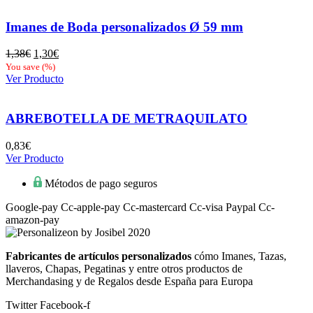
1,38€.
1,30€.
Imanes de Boda personalizados Ø 59 mm
El
El
1,38
€
1,30
€
precio
precio
You save
(
%)
original
actual
Ver Producto
era:
es:
1,38€.
1,30€.
ABREBOTELLA DE METRAQUILATO
0,83
€
Ver Producto
Métodos de pago seguros
Google-pay
Cc-apple-pay
Cc-mastercard
Cc-visa
Paypal
Cc-
amazon-pay
Fabricantes de artículos personalizados
cómo Imanes, Tazas,
llaveros, Chapas, Pegatinas y entre otros productos de
Merchandasing y de Regalos desde España para Europa
Twitter
Facebook-f