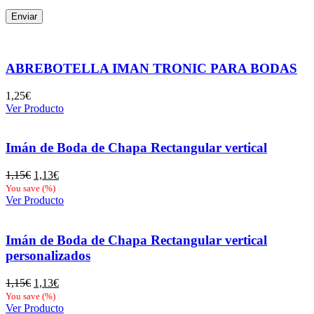
ABREBOTELLA IMAN TRONIC PARA BODAS
1,25
€
Ver Producto
Imán de Boda de Chapa Rectangular vertical
El
El
1,15
€
1,13
€
precio
precio
You save
(
%)
original
actual
Ver Producto
era:
es:
1,15€.
1,13€.
Imán de Boda de Chapa Rectangular vertical
personalizados
El
El
1,15
€
1,13
€
precio
precio
You save
(
%)
original
actual
Ver Producto