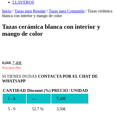
LLAVEROS
Inicio
/
Tazas para Regalar
/
Tazas para Comunión
/ Tazas cerámica
blanca con interior y mango de color
Tazas cerámica blanca con interior y
mango de color
El
El
8,00
€
7,40
€
precio
precio
You save
(
%)
original
actual
SI TIENES DUDAS
CONTACTA POR EL CHAT DE
era:
es:
WHATSAPP
8,00€.
7,40€.
CANTIDAD
Discount (%)
PRECIO / UNIDAD
1 - 4
—
7,40
€
5 - 9
52.7 %
3,50
€