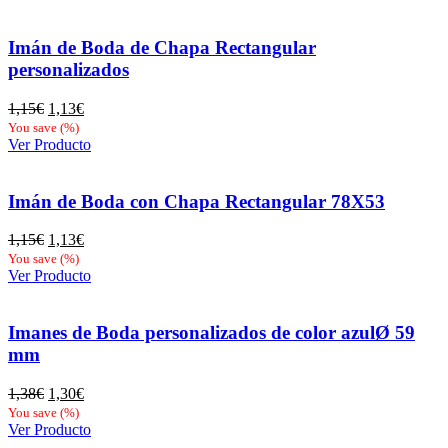
era:
es:
1,15€.
1,13€.
Imán de Boda de Chapa Rectangular
personalizados
El
El
1,15
€
1,13
€
precio
precio
You save
(
%)
original
actual
Ver Producto
era:
es:
1,15€.
1,13€.
Imán de Boda con Chapa Rectangular 78X53
El
El
1,15
€
1,13
€
precio
precio
You save
(
%)
original
actual
Ver Producto
era:
es:
1,15€.
1,13€.
Imanes de Boda personalizados de color azulØ 59
mm
El
El
1,38
€
1,30
€
precio
precio
You save
(
%)
original
actual
Ver Producto
era:
es: