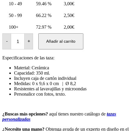
10 - 49
59.46 %
3,00
€
50 - 99
66.22 %
2,50
€
100+
72.97 %
2,00
€
Tazas
cerámica
-
+
Añadir al carrito
blanca
con
interior
Especificaciones de las taza:
y
mango
Material: Cerámica
de
color
Capacidad: 350 ml.
cantidad
Incluyen caja de cartón individual
Medidas: 0 x 9,6 x 0 cm | Ø 8,2
Resistentes al lavavajillas y microondas
Personalice con fotos, texto.
¿Buscas más opciones?
aquí tienes nuestro catálogo de
tazas
personalizadas
¿Necesito una mano?
Obtenga ayuda de un experto en diseño en el