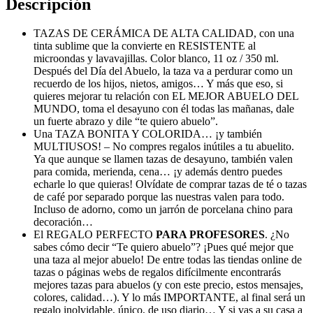
Descripción
TAZAS DE CERÁMICA DE ALTA CALIDAD, con una
tinta sublime que la convierte en RESISTENTE al
microondas y lavavajillas. Color blanco, 11 oz / 350 ml.
Después del Día del Abuelo, la taza va a perdurar como un
recuerdo de los hijos, nietos, amigos… Y más que eso, si
quieres mejorar tu relación con EL MEJOR ABUELO DEL
MUNDO, toma el desayuno con él todas las mañanas, dale
un fuerte abrazo y dile “te quiero abuelo”.
Una TAZA BONITA Y COLORIDA… ¡y también
MULTIUSOS! – No compres regalos inútiles a tu abuelito.
Ya que aunque se llamen tazas de desayuno, también valen
para comida, merienda, cena… ¡y además dentro puedes
echarle lo que quieras! Olvídate de comprar tazas de té o tazas
de café por separado porque las nuestras valen para todo.
Incluso de adorno, como un jarrón de porcelana chino para
decoración…
El REGALO PERFECTO
PARA PROFESORES
. ¿No
sabes cómo decir “Te quiero abuelo”? ¡Pues qué mejor que
una taza al mejor abuelo! De entre todas las tiendas online de
tazas o páginas webs de regalos difícilmente encontrarás
mejores tazas para abuelos (y con este precio, estos mensajes,
colores, calidad…). Y lo más IMPORTANTE, al final será un
regalo inolvidable, único, de uso diario… Y si vas a su casa a