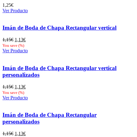
1,25
€
Ver Producto
Imán de Boda de Chapa Rectangular vertical
El
El
1,15
€
1,13
€
precio
precio
You save
(
%)
original
actual
Ver Producto
era:
es:
1,15€.
1,13€.
Imán de Boda de Chapa Rectangular vertical
personalizados
El
El
1,15
€
1,13
€
precio
precio
You save
(
%)
original
actual
Ver Producto
era:
es:
1,15€.
1,13€.
Imán de Boda de Chapa Rectangular
personalizados
El
El
1,15
€
1,13
€