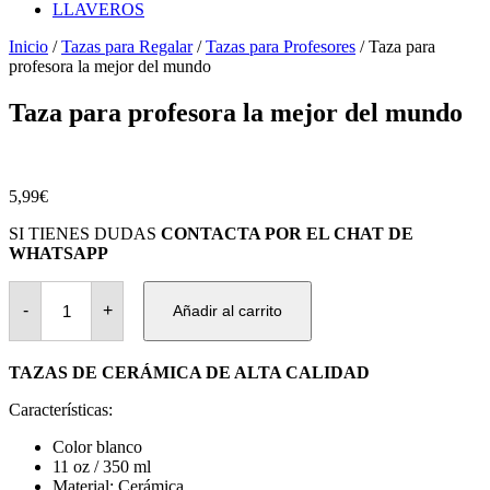
LLAVEROS
Inicio
/
Tazas para Regalar
/
Tazas para Profesores
/ Taza para
profesora la mejor del mundo
Taza para profesora la mejor del mundo
5,99
€
SI TIENES DUDAS
CONTACTA POR EL CHAT DE
WHATSAPP
Taza
para
-
+
Añadir al carrito
profesora
la
mejor
TAZAS DE CERÁMICA DE ALTA CALIDAD
del
mundo
Características:
cantidad
Color blanco
11 oz / 350 ml
Material: Cerámica