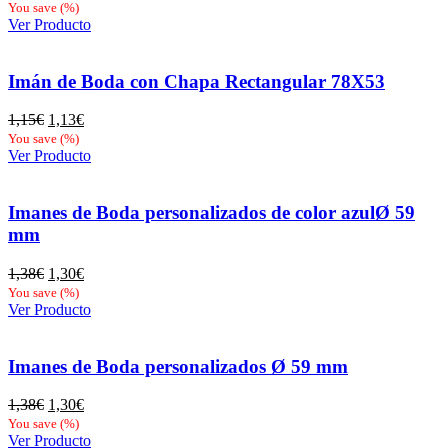
precio
precio
You save
(
%)
original
actual
Ver Producto
era:
es:
1,15€.
1,13€.
Imán de Boda con Chapa Rectangular 78X53
El
El
1,15
€
1,13
€
precio
precio
You save
(
%)
original
actual
Ver Producto
era:
es:
1,15€.
1,13€.
Imanes de Boda personalizados de color azulØ 59
mm
El
El
1,38
€
1,30
€
precio
precio
You save
(
%)
original
actual
Ver Producto
era:
es:
1,38€.
1,30€.
Imanes de Boda personalizados Ø 59 mm
El
El
1,38
€
1,30
€
precio
precio
You save
(
%)
original
actual
Ver Producto