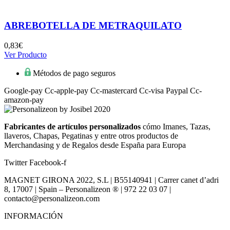
era:
es:
1,38€.
1,30€.
ABREBOTELLA DE METRAQUILATO
0,83
€
Ver Producto
Métodos de pago seguros
Google-pay
Cc-apple-pay
Cc-mastercard
Cc-visa
Paypal
Cc-
amazon-pay
Fabricantes de artículos personalizados
cómo Imanes, Tazas,
llaveros, Chapas, Pegatinas y entre otros productos de
Merchandasing y de Regalos desde España para Europa
Twitter
Facebook-f
MAGNET GIRONA 2022, S.L | B55140941 | Carrer canet d’adri
8, 17007 | Spain – Personalizeon ® | 972 22 03 07 |
contacto@personalizeon.com
INFORMACIÓN