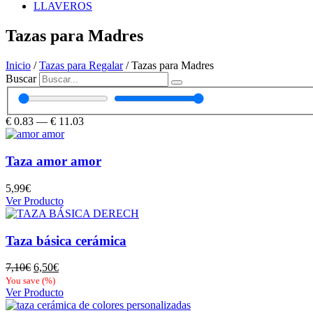
LLAVEROS
Tazas para Madres
Inicio
/
Tazas para Regalar
/ Tazas para Madres
Buscar
€
0.83
—
€
11.03
Taza amor amor
5,99
€
Ver Producto
Taza básica cerámica
El
El
7,10
€
6,50
€
precio
precio
You save
(
%)
original
actual
Ver Producto
era:
es: