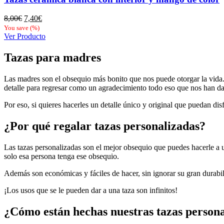
El
El
8,00
€
7,40
€
precio
precio
You save
(
%)
original
actual
Ver Producto
era:
es:
8,00€.
7,40€.
Tazas para madres
Las madres son el obsequio más bonito que nos puede otorgar la vida. A
detalle para regresar como un agradecimiento todo eso que nos han d
Por eso, si quieres hacerles un detalle único y original que puedan di
¿Por qué regalar tazas personalizadas?
Las tazas personalizadas son el mejor obsequio que puedes hacerle a 
solo esa persona tenga ese obsequio.
Además son económicas y fáciles de hacer, sin ignorar su gran durabil
¡Los usos que se le pueden dar a una taza son infinitos!
¿Cómo están hechas nuestras tazas person