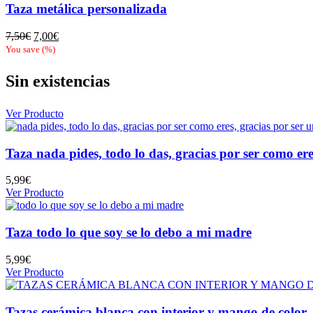
Taza metálica personalizada
El
El
7,50
€
7,00
€
precio
precio
You save
(
%)
original
actual
era:
es:
Sin existencias
7,50€.
7,00€.
Ver Producto
Taza nada pides, todo lo das, gracias por ser como e
5,99
€
Ver Producto
Taza todo lo que soy se lo debo a mi madre
5,99
€
Ver Producto
Tazas cerámica blanca con interior y mango de color