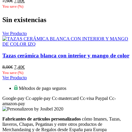
El
El
7,50
€
7,00
€
precio
precio
You save
(
%)
original
actual
era:
es:
Sin existencias
7,50€.
7,00€.
Ver Producto
Tazas cerámica blanca con interior y mango de color
El
El
8,00
€
7,40
€
precio
precio
You save
(
%)
original
actual
Ver Producto
era:
es:
8,00€.
7,40€.
Métodos de pago seguros
Google-pay
Cc-apple-pay
Cc-mastercard
Cc-visa
Paypal
Cc-
amazon-pay
Fabricantes de artículos personalizados
cómo Imanes, Tazas,
llaveros, Chapas, Pegatinas y entre otros productos de
Merchandasing y de Regalos desde España para Europa