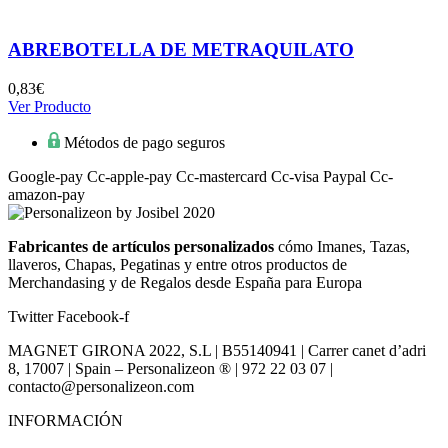
era:
es:
1,38€.
1,30€.
ABREBOTELLA DE METRAQUILATO
0,83
€
Ver Producto
Métodos de pago seguros
Google-pay
Cc-apple-pay
Cc-mastercard
Cc-visa
Paypal
Cc-
amazon-pay
Fabricantes de artículos personalizados
cómo Imanes, Tazas,
llaveros, Chapas, Pegatinas y entre otros productos de
Merchandasing y de Regalos desde España para Europa
Twitter
Facebook-f
MAGNET GIRONA 2022, S.L | B55140941 | Carrer canet d’adri
8, 17007 | Spain – Personalizeon ® | 972 22 03 07 |
contacto@personalizeon.com
INFORMACIÓN