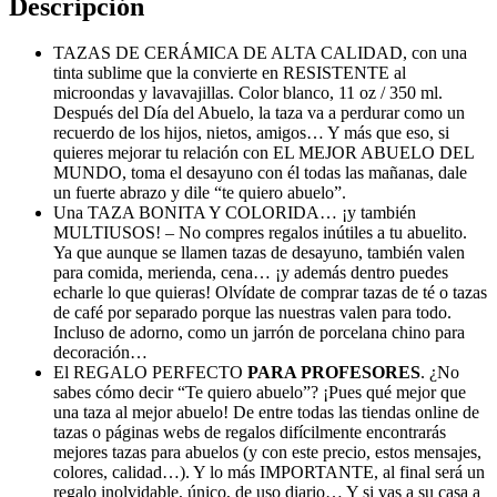
Descripción
TAZAS DE CERÁMICA DE ALTA CALIDAD, con una
tinta sublime que la convierte en RESISTENTE al
microondas y lavavajillas. Color blanco, 11 oz / 350 ml.
Después del Día del Abuelo, la taza va a perdurar como un
recuerdo de los hijos, nietos, amigos… Y más que eso, si
quieres mejorar tu relación con EL MEJOR ABUELO DEL
MUNDO, toma el desayuno con él todas las mañanas, dale
un fuerte abrazo y dile “te quiero abuelo”.
Una TAZA BONITA Y COLORIDA… ¡y también
MULTIUSOS! – No compres regalos inútiles a tu abuelito.
Ya que aunque se llamen tazas de desayuno, también valen
para comida, merienda, cena… ¡y además dentro puedes
echarle lo que quieras! Olvídate de comprar tazas de té o tazas
de café por separado porque las nuestras valen para todo.
Incluso de adorno, como un jarrón de porcelana chino para
decoración…
El REGALO PERFECTO
PARA PROFESORES
. ¿No
sabes cómo decir “Te quiero abuelo”? ¡Pues qué mejor que
una taza al mejor abuelo! De entre todas las tiendas online de
tazas o páginas webs de regalos difícilmente encontrarás
mejores tazas para abuelos (y con este precio, estos mensajes,
colores, calidad…). Y lo más IMPORTANTE, al final será un
regalo inolvidable, único, de uso diario… Y si vas a su casa a