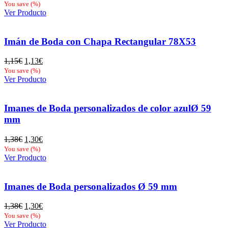
precio
precio
You save
(
%)
original
actual
Ver Producto
era:
es:
1,15€.
1,13€.
Imán de Boda con Chapa Rectangular 78X53
El
El
1,15
€
1,13
€
precio
precio
You save
(
%)
original
actual
Ver Producto
era:
es:
1,15€.
1,13€.
Imanes de Boda personalizados de color azulØ 59
mm
El
El
1,38
€
1,30
€
precio
precio
You save
(
%)
original
actual
Ver Producto
era:
es:
1,38€.
1,30€.
Imanes de Boda personalizados Ø 59 mm
El
El
1,38
€
1,30
€
precio
precio
You save
(
%)
original
actual
Ver Producto