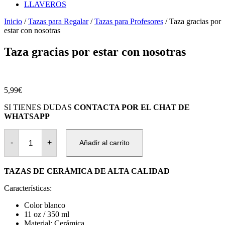
LLAVEROS
Inicio
/
Tazas para Regalar
/
Tazas para Profesores
/ Taza gracias por
estar con nosotras
Taza gracias por estar con nosotras
5,99
€
SI TIENES DUDAS
CONTACTA POR EL CHAT DE
WHATSAPP
Taza
gracias
-
+
Añadir al carrito
por
estar
con
TAZAS DE CERÁMICA DE ALTA CALIDAD
nosotras
cantidad
Características:
Color blanco
11 oz / 350 ml
Material: Cerámica