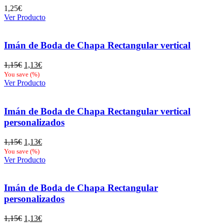
1,25
€
Ver Producto
Imán de Boda de Chapa Rectangular vertical
El
El
1,15
€
1,13
€
precio
precio
You save
(
%)
original
actual
Ver Producto
era:
es:
1,15€.
1,13€.
Imán de Boda de Chapa Rectangular vertical
personalizados
El
El
1,15
€
1,13
€
precio
precio
You save
(
%)
original
actual
Ver Producto
era:
es:
1,15€.
1,13€.
Imán de Boda de Chapa Rectangular
personalizados
El
El
1,15
€
1,13
€