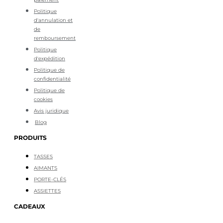
Politique
d'annulation et
de
remboursement
Politique
d'expédition
Politique de
confidentialité
Politique de
cookies
Avis juridique
Blog
PRODUITS
TASSES
AIMANTS
PORTE-CLÉS
ASSIETTES
CADEAUX