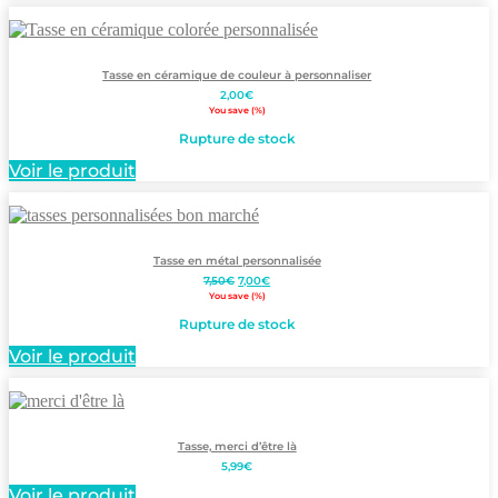
Tasse en céramique de couleur à personnaliser
2,00
€
You save
(
%)
Rupture de stock
Voir le produit
Tasse en métal personnalisée
Le
Le
7,50
€
7,00
€
prix
prix
You save
(
%)
initial
actuel
Rupture de stock
était :
est :
7,50€.
7,00€.
Voir le produit
Tasse, merci d’être là
5,99
€
Voir le produit