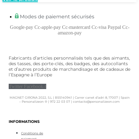
Modes de paiement sécurisés
Google-pay
Cc-apple-pay
Cc-mastercard
Cc-visa
Paypal
Cc-
amazon-pay
Fabricants d’articles personnalisés tels que des aimants,
des tasses, des porte-clés, des badges, des autocollants
et d’autres produits de marchandisage et de cadeaux de
l’Espagne à l’Europe
Twitter
Facebook-f
MAGNET GIRONA 2022, S.L | B55140941 | Carrer canet d’adri 8, 17007 | Spain
– Personalizeon ® | 972 22 03 07 | contacto@personalizeon.com
INFORMATIONS
Conditions de
paiement