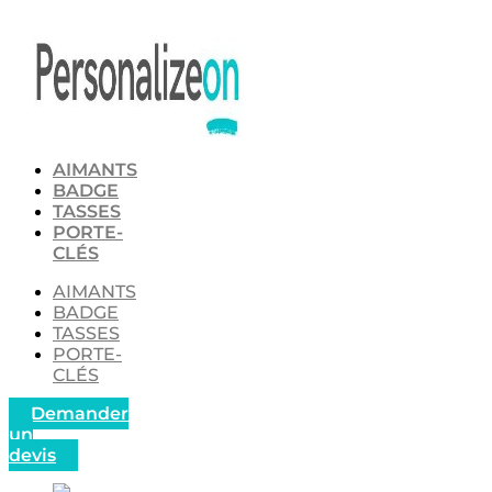
Aller
au
contenu
AIMANTS
BADGE
TASSES
PORTE-
CLÉS
AIMANTS
BADGE
TASSES
PORTE-
CLÉS
Demander
un
devis