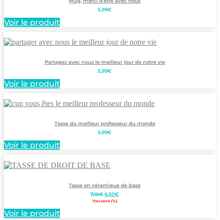
Mug, merci d’être avec nous
5,99
€
Voir le produit
Partagez avec nous le meilleur jour de notre vie
5,99
€
Voir le produit
Tasse du meilleur professeur du monde
5,99
€
Voir le produit
Tasse en céramique de base
Le
Le
7,10
€
6,50
€
prix
prix
You save
(
%)
initial
actuel
Voir le produit
était :
est :
7,10€.
6,50€.