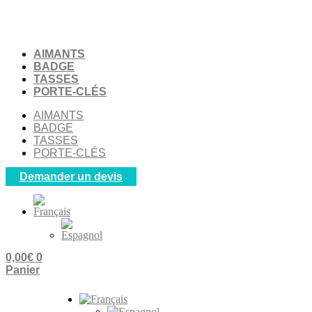
Aller
au
contenu
AIMANTS
BADGE
TASSES
PORTE-CLÉS
AIMANTS
BADGE
TASSES
PORTE-CLÉS
Demander un devis
0,00
€
0
Panier