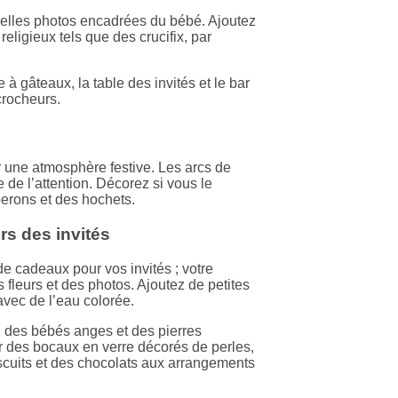
belles photos encadrées du bébé. Ajoutez
eligieux tels que des crucifix, par
le à gâteaux, la table des invités et le bar
crocheurs.
r une atmosphère festive. Les arcs de
re de l’attention. Décorez si vous le
erons et des hochets.
rs des invités
de cadeaux pour vos invités ; votre
s fleurs et des photos. Ajoutez de petites
vec de l’eau colorée.
u des bébés anges et des pierres
r des bocaux en verre décorés de perles,
scuits et des chocolats aux arrangements