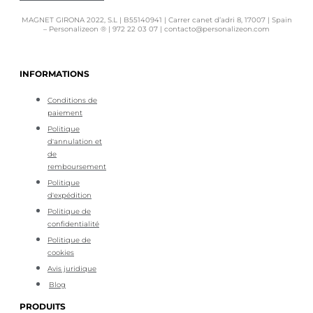
MAGNET GIRONA 2022, S.L | B55140941 | Carrer canet d’adri 8, 17007 | Spain
– Personalizeon ® | 972 22 03 07 | contacto@personalizeon.com
INFORMATIONS
Conditions de
paiement
Politique
d'annulation et
de
remboursement
Politique
d'expédition
Politique de
confidentialité
Politique de
cookies
Avis juridique
Blog
PRODUITS