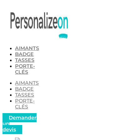
Aller
au
contenu
AIMANTS
BADGE
TASSES
PORTE-
CLÉS
AIMANTS
BADGE
TASSES
PORTE-
CLÉS
Demander
un
devis