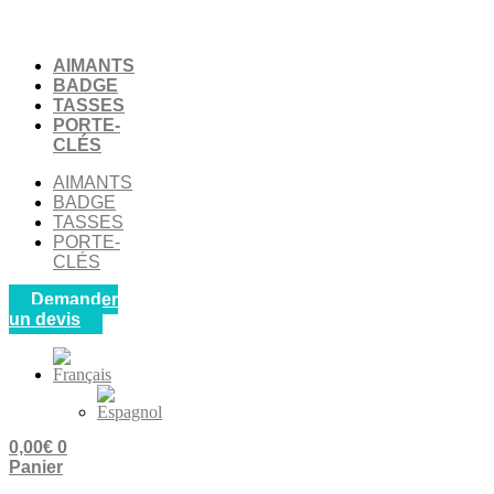
Aller
au
contenu
AIMANTS
BADGE
TASSES
PORTE-
CLÉS
AIMANTS
BADGE
TASSES
PORTE-
CLÉS
Demander
un devis
0,00
€
0
Panier