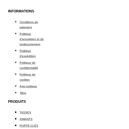
INFORMATIONS
Conditions de
paiement
Politique
d'annulation et de
remboursement
Politique
d'expédition
Politique de
confidentialité
Politique de
cookies
Avis juridique
Blog
PRODUITS
TASSES
AIMANTS
PORTE-CLÉS