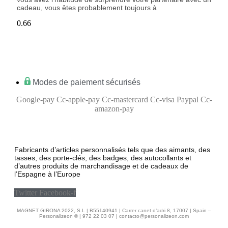
cadeau, vous êtes probablement toujours à
Modes de paiement sécurisés
Google-pay
Cc-apple-pay
Cc-mastercard
Cc-visa
Paypal
Cc-
amazon-pay
Fabricants d’articles personnalisés tels que des aimants, des
tasses, des porte-clés, des badges, des autocollants et
d’autres produits de marchandisage et de cadeaux de
l’Espagne à l’Europe
Twitter
Facebook-f
MAGNET GIRONA 2022, S.L | B55140941 | Carrer canet d’adri 8, 17007 | Spain –
Personalizeon ® | 972 22 03 07 | contacto@personalizeon.com