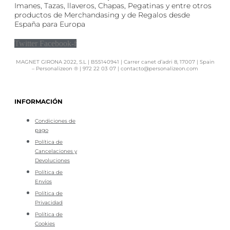
Imanes, Tazas, llaveros, Chapas, Pegatinas y entre otros
productos de Merchandasing y de Regalos desde
España para Europa
Twitter
Facebook-f
MAGNET GIRONA 2022, S.L | B55140941 | Carrer canet d’adri 8, 17007 | Spain
– Personalizeon ® | 972 22 03 07 | contacto@personalizeon.com
INFORMACIÓN
Condiciones de
pago
Política de
Cancelaciones y
Devoluciones
Política de
Envíos
Política de
Privacidad
Política de
Cookies