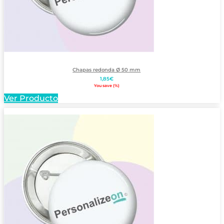
Chapas redonda Ø 50 mm
1,85
€
You save
(
%)
Ver Producto