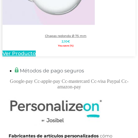
Chapas redonda Ø 75 mm
2,10
€
You save
(
%)
Ver Producto
Métodos de pago seguros
Google-pay
Cc-apple-pay
Cc-mastercard
Cc-visa
Paypal
Cc-
amazon-pay
Fabricantes de artículos personalizados
cómo