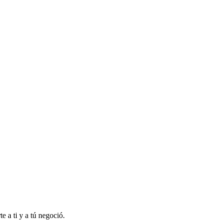
e a ti y a tú negoció.