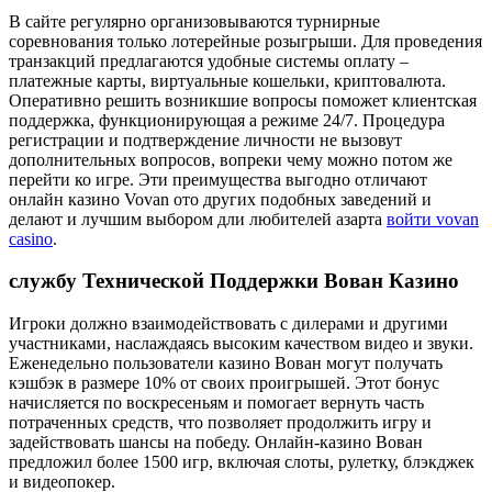
В сайте регулярно организовываются турнирные
соревнования только лотерейные розыгрыши. Для проведения
транзакций предлагаются удобные системы оплату –
платежные карты, виртуальные кошельки, криптовалюта.
Оперативно решить возникшие вопросы поможет клиентская
поддержка, функционирующая а режиме 24/7. Процедура
регистрации и подтверждение личности не вызовут
дополнительных вопросов, вопреки чему можно потом же
перейти ко игре. Эти преимущества выгодно отличают
онлайн казино Vovan ото других подобных заведений и
делают и лучшим выбором дли любителей азарта
войти vovan
casino
.
службу Технической Поддержки Вован Казино
Игроки должно взаимодействовать с дилерами и другими
участниками, наслаждаясь высоким качеством видео и звуки.
Еженедельно пользователи казино Вован могут получать
кэшбэк в размере 10% от своих проигрышей. Этот бонус
начисляется по воскресеньям и помогает вернуть часть
потраченных средств, что позволяет продолжить игру и
задействовать шансы на победу. Онлайн-казино Вован
предложил более 1500 игр, включая слоты, рулетку, блэкджек
и видеопокер.