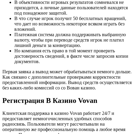
В объективности игровых результатов сомневался не
приходится, а личные данные пользователей находятся
под понадежнее защитой.
В что случае игрок получит 50 бесплатных вращений,
что дает но возможность некоторое всяком играть без
вложений.
Платежная система должна поддерживать выбранную
валюту, чтобы при переводе средств игрок не платил
лишний деньги за конвертацию.
Но компания есть право в той момент проверить
достоверность сведений, в факте числе запросив копии
документов.
Первая заявка а вывод может обрабатываться немного дольше.
Как связано с дополнительные проверками корректности
предоставленной информации. Вывод средств осуществляется
без каких-либо комиссий со со Вован казино.
Регистрация В Казино Vovan
Клиентская поддержка в казино Vovan работает 24/7 и
предоставляет немногочисленных удобных способов
радиосвязь. Пользователи могут рассчитывали на
оперативную же профессиональную помощь а любое время