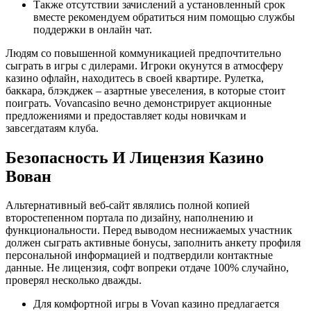
Также отсутствии зачислений а установленный срок
вместе рекомендуем обратиться ним помощью службы
поддержки в онлайн чат.
Людям со повышенной коммуникацией предпочтительно
сыграть в игры с дилерами. Игроки окунутся в атмосферу
казино офлайн, находитесь в своей квартире. Рулетка,
баккара, блэкджек – азартные увеселения, в которые стоит
поиграть. Vovancasino вечно демонстрирует акционные
предложениями и предоставляет коды новичкам и
завсегдатаям клуба.
Безопасность И Лицензия Казино
Вован
Альтернативный веб-сайт являлись полной копией
второстепенном портала по дизайну, наполнению и
функциональности. Перед выводом неснижаемых участник
должен сыграть активные бонусы, заполнить анкету профиля
персональной информацией и подтвердили контактные
данные. Не лицензия, софт вопреки отдаче 100% случайно,
проверял несколько дважды.
Для комфортной игры в Vovan казино предлагается