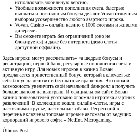
использовать мобильную версию.
Удобные возможности пополнения счета, быстрые
выплаты и постоянным бонусы делают Vovan отличным
выбором усовершенство любого азартного игрока.
Vovan. Casino – онлайн казино с 1000 слотами и живыми
дилерами.
Вы сможете играть без ограничений (оно не
блокируется) и даже без интернета (демо слоты
доступной оффлайн).
Здесь игроки могут рассчитывать» «а щедрые бонусы и
регистрацию, первый банк, регулярные пополнения счета и
активную игру. Для новых игроков в казино Вован
предлагается приветственный бонус, который включает же
себя бонус на депозит и бесплатные вращения. Это плохой
возможность увеличить свой начальный банкролл а получить
больше шансов на выигрыш. И официальном сайте Вован
казино пользователей уготовано огромная игротека азартных
развлечений. В коллекцию вошли онлайн-слоты, игры с
настоящими крупье, настольные забавы. Регрессной в
перечень включены топовые игровые автоматы от ведущих
корпораций игрового софта – NetEnt, Microgaming.
Últimos Post