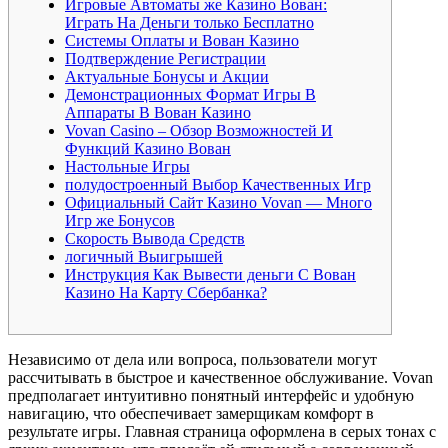
Игровые Автоматы же Казино Вован:
Играть На Деньги только Бесплатно
Системы Оплаты и Вован Казино
Подтверждение Регистрации
Актуальные Бонусы и Акции
Демонстрационных Формат Игры В
Аппараты В Вован Казино
Vovan Casino – Обзор Возможностей И
Функций Казино Вован
Настольные Игры
полудостроенный Выбор Качественных Игр
Официальный Сайт Казино Vovan — Много
Игр же Бонусов
Скорость Вывода Средств
логичный Выигрышей
Инструкция Как Вывести деньги С Вован
Казино На Карту Сбербанка?
Независимо от дела или вопроса, пользователи могут
рассчитывать в быстрое и качественное обслуживание. Vovan
предполагает интуитивно понятный интерфейс и удобную
навигацию, что обеспечивает замерщикам комфорт в
результате игры. Главная страница оформлена в серых тонах с