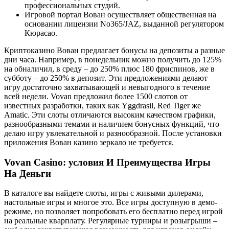
профессиональных студий.
Игровой портал Вован осуществляет общественная на
основании лицензии No365/JAZ, выданной регулятором
Кюрасао.
Криптоказино Вован предлагает бонусы на депозиты а разные
дни часа. Например, в понедельник можно получить до 125%
на обналичил, в среду – до 250% плюс 180 фриспинов, же в
субботу – до 250% в депозит. Эти предложениями делают
игру достаточно захватывающей и невыгодного в течение
всей недели. Vovan предложил более 1500 слотов от
известных разработки, таких как Yggdrasil, Red Tiger же
Amatic. Эти слоты отличаются высоким качеством графики,
разнообразными темами и наличием бонусных функций, что
делаю игру увлекательной и разнообразной. После установки
приложения Вован казино зеркало не требуется.
Vovan Casino: условия И Преимущества Игры
На Деньги
В каталоге вы найдете слоты, игры с живыми дилерами,
настольные игры и многое это. Все игры доступную в демо-
режиме, но позволяет попробовать его бесплатно перед игрой
на реальные кварплату. Регулярные турниры и розыгрыши –