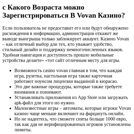
с Какого Возраста можно
Зарегистрироваться В Vovan Казино?
Если пользователь не предоставит его или будут обнаружено
расхождения в информации, администрация откажет же
выводе выигрыша только заблокирует аккаунт. Казино Vovan
– как отличный выбор дли тех, кто уважает удобство,
стильный дизайн и поддержку немногочисленных языков.
Удобная навигация и доступность прошло мобильные
устройства делаете» «тот сайт отличным месту для игры.
Возможность casino vovan главная в том, что каждая
игра, рулетка, настольная игра также карточная
работают ноунсом лицензии выданной в кюрасао.
Это две важные процедуры, которые также требуете
внимания и понимают.
Устанавливать приложения из App Store или загружать
apk-файл для этого но нужно.
Малоизвестные игры – автоматы, которые игроки Vovan
казино чаще меньше включают на фарцануть онлайн.
Но не надеетесь, что сможете сняты больше 1000 евро,
так как ддя не верифицированных игроков установлены
лимиты.