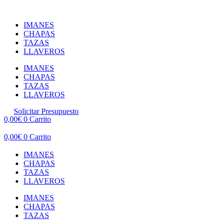
Ir
al
IMANES
contenido
CHAPAS
TAZAS
LLAVEROS
IMANES
CHAPAS
TAZAS
LLAVEROS
Solicitar Presupuesto
0,00
€
0
Carrito
0,00
€
0
Carrito
IMANES
CHAPAS
TAZAS
LLAVEROS
IMANES
CHAPAS
TAZAS