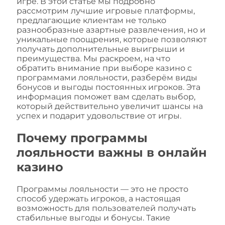
игре. В этой статье мы подробно
рассмотрим лучшие игровые платформы,
предлагающие клиентам не только
разнообразные азартные развлечения, но и
уникальные поощрения, которые позволяют
получать дополнительные выигрыши и
преимущества. Мы раскроем, на что
обратить внимание при выборе казино с
программами лояльности, разберём виды
бонусов и выгоды постоянных игроков. Эта
информация поможет вам сделать выбор,
который действительно увеличит шансы на
успех и подарит удовольствие от игры.
Почему программы
лояльности важны в онлайн
казино
Программы лояльности — это не просто
способ удержать игроков, а настоящая
возможность для пользователей получать
стабильные выгоды и бонусы. Такие