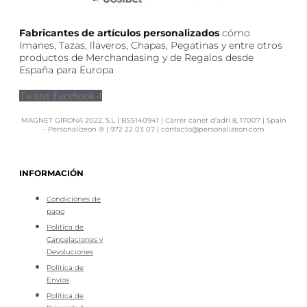
Fabricantes de artículos personalizados
cómo
Imanes, Tazas, llaveros, Chapas, Pegatinas y entre otros
productos de Merchandasing y de Regalos desde
España para Europa
Twitter
Facebook-f
MAGNET GIRONA 2022, S.L | B55140941 | Carrer canet d’adri 8, 17007 | Spain
– Personalizeon ® | 972 22 03 07 | contacto@personalizeon.com
INFORMACIÓN
Condiciones de
pago
Política de
Cancelaciones y
Devoluciones
Política de
Envíos
Política de