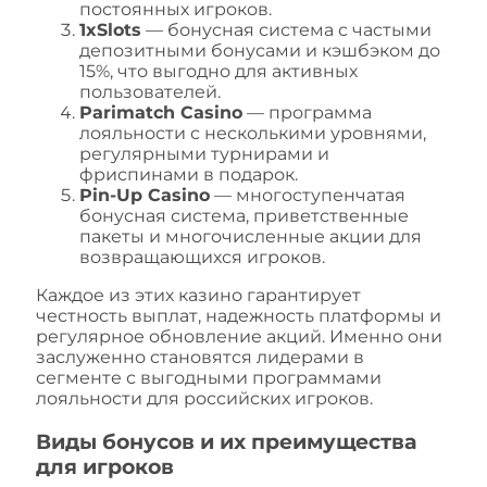
постоянных игроков.
1xSlots
— бонусная система с частыми
депозитными бонусами и кэшбэком до
15%, что выгодно для активных
пользователей.
Parimatch Casino
— программа
лояльности с несколькими уровнями,
регулярными турнирами и
фриспинами в подарок.
Pin-Up Casino
— многоступенчатая
бонусная система, приветственные
пакеты и многочисленные акции для
возвращающихся игроков.
Каждое из этих казино гарантирует
честность выплат, надежность платформы и
регулярное обновление акций. Именно они
заслуженно становятся лидерами в
сегменте с выгодными программами
лояльности для российских игроков.
Виды бонусов и их преимущества
для игроков