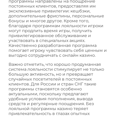
программы направлены на поощрение
постоянных клиентов, предоставляя им
эксклюзивные привилегии: кешбэки,
дополнительные фриспины, персональные
бонусы и многое другое. Кроме того,
благодаря программам лояльности игроки
могут продлить время игры, получить
привилегированное обслуживание и
участвовать в специальных акциях.
Качественно разработанная программа
помогает игроку чувствовать себя ценным и
выгодно сотрудничать с онлайн казино.
Важно отметить, что хорошо продуманная
система лояльности стимулирует не только
большую активность, но и превращает
случайных посетителей в постоянных
клиентов. Для России и стран СНГ такие
программы становятся особенно
актуальными, поскольку предлагают
удобные условия пополнения, вывода
средств и регулярные поощрения. Без
лояльной программы казино теряет
привлекательность в глазах опытных