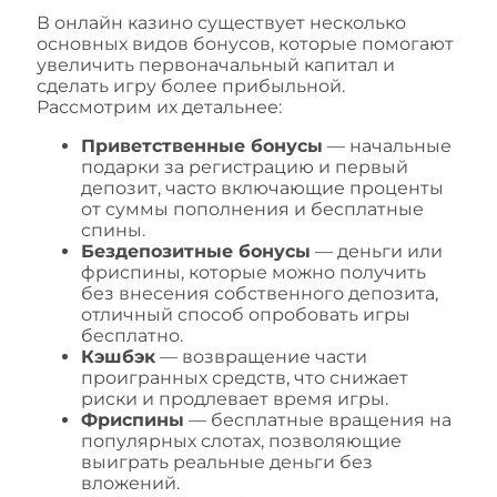
В онлайн казино существует несколько
основных видов бонусов, которые помогают
увеличить первоначальный капитал и
сделать игру более прибыльной.
Рассмотрим их детальнее:
Приветственные бонусы
— начальные
подарки за регистрацию и первый
депозит, часто включающие проценты
от суммы пополнения и бесплатные
спины.
Бездепозитные бонусы
— деньги или
фриспины, которые можно получить
без внесения собственного депозита,
отличный способ опробовать игры
бесплатно.
Кэшбэк
— возвращение части
проигранных средств, что снижает
риски и продлевает время игры.
Фриспины
— бесплатные вращения на
популярных слотах, позволяющие
выиграть реальные деньги без
вложений.