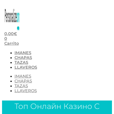
0,00
€
0
Carrito
IMANES
CHAPAS
TAZAS
LLAVEROS
IMANES
CHAPAS
TAZAS
LLAVEROS
Топ Онлайн Казино С