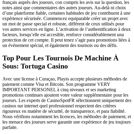
français auprès des joueurs, con compris les avis sur la question, les
notes ainsi que commentaires des autres joueurs. Au-delà ni choix
d’une plateforme fiable, certaines habitudes de jeu contribuent à une
expérience sécurisée. Commencez equiparable créer un projet avec
un mot de passe special et robuste, différent de ceux utilisés pour
vos autres services en ligne. L’activation de l’authentification à deux
facteurs, lorsqu’elle est accesible, renforce considérablement una
protection de cet compte. Il peut tenez s’agir para promotions liées à
un événement spécial, et également des tournois ou des défis.
Top Pour Les Tournois De Machine À
Sous: Tortuga Casino
Avec une license à Curaçao, Playio accepte plusieurs méthodes de
paiement comme Visa et Bitcoin. Son programme VERY
IMPORTANT PERSONEL à cinq niveaux et ses marketing
promotions continues ajoutent votre valeur supplémentaire pour les
joueurs. Les experts de CasinoSpotFR sélectionnent uniquement des
casinos sur internet quel professionnel respectent des critères
rigoureux en matière de sécurité, de transparence, et para fiabilité.
Nous vérifions notamment les licences, les méthodes de paiement, et
les menace des joueurs serve garantir une expérience de jeu toujours
parfaite.