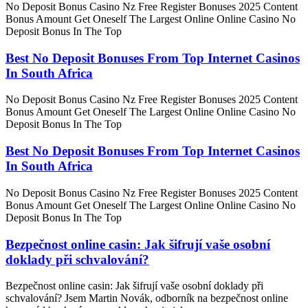
No Deposit Bonus Casino Nz Free Register Bonuses 2025 Content
Bonus Amount Get Oneself The Largest Online Online Casino No
Deposit Bonus In The Top
Best No Deposit Bonuses From Top Internet Casinos
In South Africa
No Deposit Bonus Casino Nz Free Register Bonuses 2025 Content
Bonus Amount Get Oneself The Largest Online Online Casino No
Deposit Bonus In The Top
Best No Deposit Bonuses From Top Internet Casinos
In South Africa
No Deposit Bonus Casino Nz Free Register Bonuses 2025 Content
Bonus Amount Get Oneself The Largest Online Online Casino No
Deposit Bonus In The Top
Bezpečnost online casin: Jak šifrují vaše osobní
doklady při schvalování?
Bezpečnost online casin: Jak šifrují vaše osobní doklady při
schvalování? Jsem Martin Novák, odborník na bezpečnost online