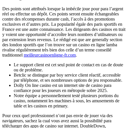
Des points sont attribués lorsque la imbécile joue pour para l’argent
réel ou effectue un dépôt. Ces points seront ensuite échangeables
contre des récompenses durante cash, l’accès à des promotions
exclusives et d’autres prix. La popularité égale des paris sportifs en
France est une autre connaissance. Les dirigeants des casinos en trait
y voient une opportunité d’accroître leurs nombres d’utilisateurs ou
par extension leurs revenus. Le rédigé est que are generally section
des london sportifs que l’on trouve sur un casino en ligne lamba
rivalise régulièrement très bien dos celle d’un terme conseillé
traditionnel
meilleurcasinoenligne-fr.com
.
Le support client est cet seul point de contact en cas de doute
ou de problème.
Betclic se distingue par boy service client réactif, accessible
par téléphone, et ses nombreuses options de jeu responsable.
Dolly On line casino est un internet site de casino para
confiance pour les joueurs en métropole sobre 2025.
Notre équipe a personnellement testé plusieurs portions du
casino, notamment les machines à sous, les amusements de
table et les casinos en primary.
Pour ceux quel professionnel n’ont pas envie de jouer via des
navigateurs, sachez la cual vous avez aussi la possibilité para
télécharger des apps de casino sur internet. DoubleDown,