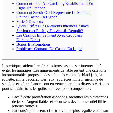
Comment Jouer Au Gambling Establishment En
Ligne En France?
Comment Savoir Quel Représente Le Meilleur
Online Casino En Ligne?
Variété Des Jeux
Quels Critères Les Meilleurs Internet Casinos
Sur Internet En Italy Doivent-ils Remplir?
Les Casinos En Segment Avec Croupiers
Durante Direct
Bonus Et Promotions
Problèmes Courants De Casino En Ligne
Les critiques aident à repérer les bons casinos sur internet ain à
éviter les arnaques. Les amusements de table restent une catégorie
incontournable, proposant des habituels comme le blackjack, la
roulette, ain le baccarat. Ces jeux, appréciés fill leur mélange de
stratégie et sobre chance, sont en vente libre dans diverses variantes
pour satisfaire tous les goûts ou niveaux de compétence.
Face à cette prolifération d’options, identifier les plateformes
de jeux d’argent fiables et sécurisées devient essentiel fill les
joueurs français.
Par conséquent, ceux-ci se trouvent le plus régulièrement sur