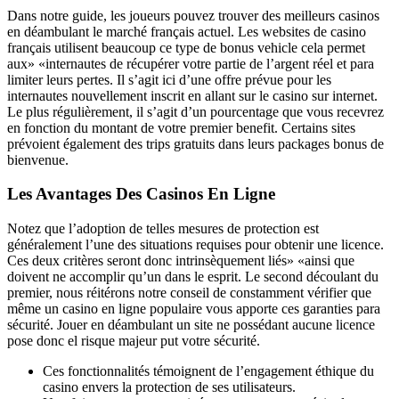
Dans notre guide, les joueurs pouvez trouver des meilleurs casinos
en déambulant le marché français actuel. Les websites de casino
français utilisent beaucoup ce type de bonus vehicle cela permet
aux» «internautes de récupérer votre partie de l’argent réel et para
limiter leurs pertes. Il s’agit ici d’une offre prévue pour les
internautes nouvellement inscrit en allant sur le casino sur internet.
Le plus régulièrement, il s’agit d’un pourcentage que vous recevrez
en fonction du montant de votre premier benefit. Certains sites
prévoient également des trips gratuits dans leurs packages bonus de
bienvenue.
Les Avantages Des Casinos En Ligne
Notez que l’adoption de telles mesures de protection est
généralement l’une des situations requises pour obtenir une licence.
Ces deux critères seront donc intrinsèquement liés» «ainsi que
doivent ne accomplir qu’un dans le esprit. Le second découlant du
premier, nous réitérons notre conseil de constamment vérifier que
même un casino en ligne populaire vous apporte ces garanties para
sécurité. Jouer en déambulant un site ne possédant aucune licence
pose donc el risque majeur put votre sécurité.
Ces fonctionnalités témoignent de l’engagement éthique du
casino envers la protection de ses utilisateurs.