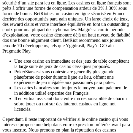
sécurité d’un site para jeu en ligne. Les casinos en ligne français sont
prêts à offrir une forme de compensation ardeur de 3% à 30% sous
forme de bonus. BetRiot est un casino en ligne sécurisé en France
derrière des opportunités para gain uniques. Un large choix de jeux,
des reward clairs et votre interface équilibrée en font un outstanding
choix pour una plupart des cybernautes. Malgré sa courte période
d’exploitation, votre casino démontre déjà un haut niveau de fiabilité
dos une bonne alignment client. BetRiot recommend aux joueurs
jeux de 70 développeurs, tels que Yggdrasil, Play’n GO ain
Pragmatic Play.
Une area casino en immediate et des jeux de table complètent
la large suite de jeux de casino classiques proposés.
PokerStars est sans conteste are generally plus grande
plateforme de poker durante ligne au lieu, offrant une
expérience de jeu inégalée aux passionnés para poker.
Les cartes bancaires sont toujours le moyen para paiement le
in addition utilisé expertise des Français.
Il en virtual assistant donc entre ma responsabilité de chacun
sobre jouer ou not sur des internet casinos en ligne not
licenciés.
Cependant, il reste important de vérifier si le online casino qui vous
intéresse propose une help dans votre expression préférée avant para
vous inscrire. Nous prenons en plan la réputation des casinos