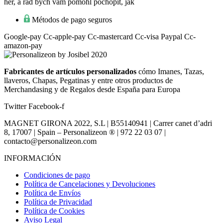
her, a rád bych vám pomohl pochopit, jak
Métodos de pago seguros
Google-pay
Cc-apple-pay
Cc-mastercard
Cc-visa
Paypal
Cc-
amazon-pay
Fabricantes de artículos personalizados
cómo Imanes, Tazas,
llaveros, Chapas, Pegatinas y entre otros productos de
Merchandasing y de Regalos desde España para Europa
Twitter
Facebook-f
MAGNET GIRONA 2022, S.L | B55140941 | Carrer canet d’adri
8, 17007 | Spain – Personalizeon ® | 972 22 03 07 |
contacto@personalizeon.com
INFORMACIÓN
Condiciones de pago
Política de Cancelaciones y Devoluciones
Política de Envíos
Política de Privacidad
Política de Cookies
Aviso Legal