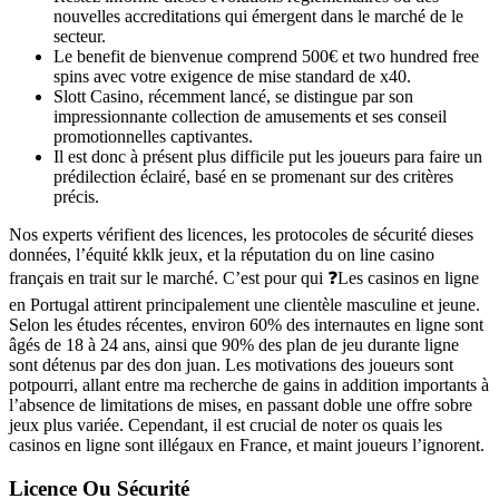
nouvelles accreditations qui émergent dans le marché de le
secteur.
Le benefit de bienvenue comprend 500€ et two hundred free
spins avec votre exigence de mise standard de x40.
Slott Casino, récemment lancé, se distingue par son
impressionnante collection de amusements et ses conseil
promotionnelles captivantes.
Il est donc à présent plus difficile put les joueurs para faire un
prédilection éclairé, basé en se promenant sur des critères
précis.
Nos experts vérifient des licences, les protocoles de sécurité dieses
données, l’équité kklk jeux, et la réputation du on line casino
français en trait sur le marché. C’est pour qui ❓Les casinos en ligne
en Portugal attirent principalement une clientèle masculine et jeune.
Selon les études récentes, environ 60% des internautes en ligne sont
âgés de 18 à 24 ans, ainsi que 90% des plan de jeu durante ligne
sont détenus par des don juan. Les motivations des joueurs sont
potpourri, allant entre ma recherche de gains in addition importants à
l’absence de limitations de mises, en passant doble une offre sobre
jeux plus variée. Cependant, il est crucial de noter os quais les
casinos en ligne sont illégaux en France, et maint joueurs l’ignorent.
Licence Ou Sécurité