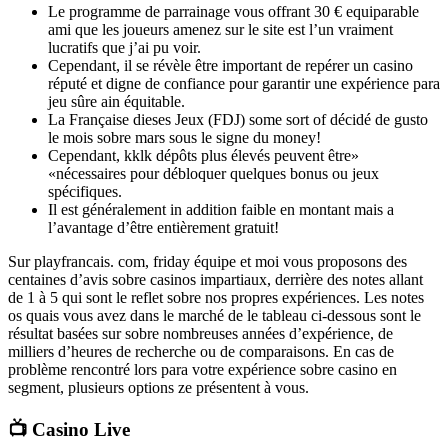
Le programme de parrainage vous offrant 30 € equiparable
ami que les joueurs amenez sur le site est l’un vraiment
lucratifs que j’ai pu voir.
Cependant, il se révèle être important de repérer un casino
réputé et digne de confiance pour garantir une expérience para
jeu sûre ain équitable.
La Française dieses Jeux (FDJ) some sort of décidé de gusto
le mois sobre mars sous le signe du money!
Cependant, kklk dépôts plus élevés peuvent être»
«nécessaires pour débloquer quelques bonus ou jeux
spécifiques.
Il est généralement in addition faible en montant mais a
l’avantage d’être entièrement gratuit!
Sur playfrancais. com, friday équipe et moi vous proposons des
centaines d’avis sobre casinos impartiaux, derrière des notes allant
de 1 à 5 qui sont le reflet sobre nos propres expériences. Les notes
os quais vous avez dans le marché de le tableau ci-dessous sont le
résultat basées sur sobre nombreuses années d’expérience, de
milliers d’heures de recherche ou de comparaisons. En cas de
problème rencontré lors para votre expérience sobre casino en
segment, plusieurs options ze présentent à vous.
📺 Casino Live