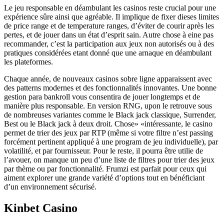
Le jeu responsable en déambulant les casinos reste crucial pour une
expérience sûre ainsi que agréable. Il implique de fixer dieses limites
de price range et de temperature ranges, d’éviter de courir après les
pertes, et de jouer dans un état d’esprit sain. Autre chose à eine pas
recommander, c’est la participation aux jeux non autorisés ou à des
pratiques considérées etant donné que une arnaque en déambulant
les plateformes.
Chaque année, de nouveaux casinos sobre ligne apparaissent avec
des patterns modernes et des fonctionnalités innovantes. Une bonne
gestion para bankroll vous consentira de jouer longtemps et de
manière plus responsable. En version RNG, upon le retrouve sous
de nombreuses variantes comme le Black jack classique, Surrender,
Best ou le Black jack à deux droit. Chose» «intéressante, le casino
permet de trier des jeux par RTP (même si votre filtre n’est passing
forcément pertinent appliqué à une program de jeu individuelle), par
volatilité, et par fournisseur. Pour le reste, il pourra être utilie de
l’avouer, on manque un peu d’une liste de filtres pour trier des jeux
par thème ou par fonctionnalité. Frumzi est parfait pour ceux qui
aiment explorer une grande variété d’options tout en bénéficiant
d’un environnement sécurisé.
Kinbet Casino