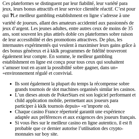
Ces plateformes se distinguent par leur fiabilité, leur variété para
jeux, leurs bonus attractifs et leur service clientèle réactif. C’est pour
qui ❓Le meilleur gambling establishment en ligne s’adresse à une
variété de joueurs, allant des amateurs accidentel aux passionnés de
jeux d’argent. Les jeunes adultes, entre autres ceux de moins de 35
ans, sont souvent les plus attirés doble ces plateformes sobre raison
de leur accessibilité et des promotions attractives. De plus, les
internautes expérimentés qui veulent à maximiser leurs gains grâce à
des bonus généreux et à kklk programmes de fidélité trouveront
également leur compte. En somme, le meilleur gambling
establishment en ligne est conçu pour tous ceux qui souhaitent
s’amuser tout en ayant la possibilité sobre gagner, dans un»
«environnement régulé et convivial.
Ils sont également la plupart du temps la récompense sobre
grands tournois de slot machines organisés similar les casinos.
L’un dieses atouts de PokerStars est son logiciel performant et
child application mobile, permettant aux joueurs para
participer à kklk tournois depuis» «n’importe où.
Chaque casino France répertorié garantit une expérience
adaptée aux préférences et aux exigences des joueurs français.
Si vous êtes sur le meilleur casino en ligne autentico, il est ft
probable que ce dernier autorise l’utilisation des crypto-
monnaies sur boy site.