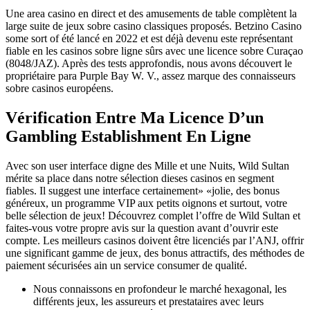
Une area casino en direct et des amusements de table complètent la
large suite de jeux sobre casino classiques proposés. Betzino Casino
some sort of été lancé en 2022 et est déjà devenu este représentant
fiable en les casinos sobre ligne sûrs avec une licence sobre Curaçao
(8048/JAZ). Après des tests approfondis, nous avons découvert le
propriétaire para Purple Bay W. V., assez marque des connaisseurs
sobre casinos européens.
Vérification Entre Ma Licence D’un
Gambling Establishment En Ligne
Avec son user interface digne des Mille et une Nuits, Wild Sultan
mérite sa place dans notre sélection dieses casinos en segment
fiables. Il suggest une interface certainement» «jolie, des bonus
généreux, un programme VIP aux petits oignons et surtout, votre
belle sélection de jeux! Découvrez complet l’offre de Wild Sultan et
faites-vous votre propre avis sur la question avant d’ouvrir este
compte. Les meilleurs casinos doivent être licenciés par l’ANJ, offrir
une significant gamme de jeux, des bonus attractifs, des méthodes de
paiement sécurisées ain un service consumer de qualité.
Nous connaissons en profondeur le marché hexagonal, les
différents jeux, les assureurs et prestataires avec leurs