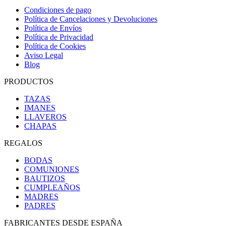
Condiciones de pago
Política de Cancelaciones y Devoluciones
Política de Envíos
Política de Privacidad
Política de Cookies
Aviso Legal
Blog
PRODUCTOS
TAZAS
IMANES
LLAVEROS
CHAPAS
REGALOS
BODAS
COMUNIONES
BAUTIZOS
CUMPLEAÑOS
MADRES
PADRES
FABRICANTES DESDE ESPAÑA