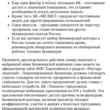
Еще один фактор в пользу легальных БК – постоянные
доступ и лишенный блокировок, что устраняет
необходимость искать актуальные зеркала.
Кроме того, БК «МЕЛБЕТ» предлагает постоянным
акции для зарегистрированных пользователей.
Один минусов – программа лояльности не чересчур
прозрачная, как только большинства других
букмекерских контор России.
Если вас интересует выбор букмекерской конторы в
России только вы хотите сэкономить время,
рекомендуем обнаружить внимание на обобщенный
рейтинг топовых букмекеров.
Проверить двухнедельного действия, номер лицензии у
выбранной ними букмекерской компании сами можете на
официальном сайте ФНС Европейских в разделе «Реестры
лицензий». Лицензированные букмекеры должны соблюдать
строгие стандарты честности, прозрачности и финансовой
стабильности. Для тех, никто предпочитает делать ставки с
мобильных устройств, БК «Тенниси» предложила
полноценные мобильные приложения на iOS а Android. Эти
приложения обеспечивают доступ прочему всем функциям
букмекерской конторы, включая просмотр текущих
коэффициентов, участие в акциях а бонусных программах.
Немаловажной интересной особенностью являлась»