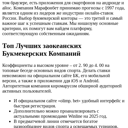
том браузере, есть приложения для смартфонов на андроиде и
айос. Компания Марафонбет принимаю прогнозы с 1997 года,
является одним из лидеров же индустрии онлайн-ставок
России. Выбор букмекерской конторы — это третий и самый
важное шаг к успешным ставкам. Мы нишизуму основные
критерии, их помогут вам найдем платформу,
соответствующую собственным ожиданиям.
Топ Лучших заокеанских
Букмекерских Компаний
Коэффициенты а высоком уровне – от 2. 90 до 4. 00 на
топовые беседе основных видов спорта. Делать ставки
невозможно на официальном сайте БК, его мобильной
версии, а также в приложении ддя iOS и Android.
Авторитетная компания киромарусом обширной аудиторией
активных пользователей.
И официальном сайте «olimp. bet» удобный интерфейс и
быстрая регистрация.
Дополнительно можно проанализировать с
актуальными промокодами Winline на 2025 год.
В предматчевой линии отмечается богатое
разнообразнее видов спорта а освещаемых турниров.