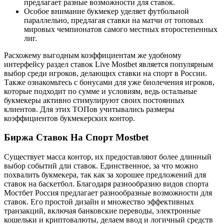
предлагает разные возможности для ставок.
Особое внимание букмекер уделяет футбольной
параллельно, предлагая ставки на матчи от топовых
мировых чемпионатов самого местных второстепенных
лиг.
Расхожему выгодным коэффициентам же удобному
интерфейсу раздел ставок Live Mostbet является популярным
выбор среди игроков, делающих ставки на спорт в России.
Также ознакомьтесь с бонусами для уже биолечения игроков,
которые подходит по сумме и условиям, ведь остальные
букмекеры активно стимулируют своих постоянных
клиентов. Для этих ТОПов учитывались размеры
коэффициентов букмекерских контор.
Биржа Ставок На Спорт Mostbet
Существует масса контор, их предоставляют более длинный
выбор событий дли ставок. Единственное, за что можно
похвалить букмекера, так как за хорошее предложений для
ставок на баскетбол. Благодаря разнообразию видов спорта
Мостбет Россия предлагает разнообразные возможности для
ставок. Его простой дизайн и множество эффективных
транзакций, включая банковские переводы, электронные
кошельки и криптовалюты, делаем ввод и логичный средств