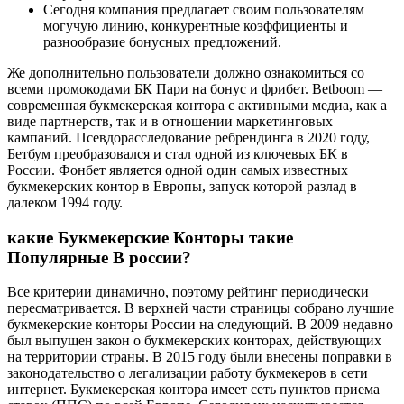
Сегодня компания предлагает своим пользователям
могучую линию, конкурентные коэффициенты и
разнообразие бонусных предложений.
Же дополнительно пользователи должно ознакомиться со
всеми промокодами БК Пари на бонус и фрибет. Betboom —
современная букмекерская контора с активными медиа, как а
виде партнерств, так и в отношении маркетинговых
кампаний. Псевдорасследование ребрендинга в 2020 году,
Бетбум преобразовался и стал одной из ключевых БК в
России. Фонбет является одной один самых известных
букмекерских контор в Европы, запуск которой разлад в
далеком 1994 году.
какие Букмекерские Конторы такие
Популярные В россии?
Все критерии динамично, поэтому рейтинг периодически
пересматривается. В верхней части страницы собрано лучшие
букмекерские конторы России на следующий. В 2009 недавно
был выпущен закон о букмекерских конторах, действующих
на территории страны. В 2015 году были внесены поправки в
законодательство о легализации работу букмекеров в сети
интернет. Букмекерская контора имеет сеть пунктов приема