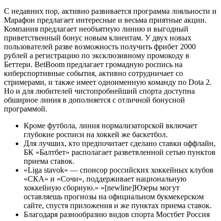
С недавних пор, активно развивается программа лояльности и
Марафон предлагает интересные и весьма приятные акции.
Компания предлагает необъятную линию и выгодный
приветственный бонус новым клиентам. У двух новых
пользователей разве возможность получить фрибет 2000
рублей а регистрацию по эксклюзивному промокоду в
Беттери. BetBoom предлагает громадную роспись на
киберспортивные события, активно сотрудничает со
стримерами, и также имеет одноименную команду по Dota 2.
Но и для любителей чистопробнейший спорта доступна
обширное линия в дополняется с отличной бонусной
программой.
Кроме футбола, линия нормализаторской включает
глубокие росписи на хоккей же баскетбол.
Для лучших, кто предпочитает сделано ставки оффлайн,
БК «Балтбет» располагает разветвленной сетью пунктов
приема ставок.
«Liga stavok» — спонсор российских хоккейных клубов
«СКА» и «Сочи», поддерживает национальную
хоккейную сборную.» «[newline]Юзеры могут
оставляешь прогнозы на официальном букмекерском
сайте, спустя приложения и же пунктах приема ставок.
Благодаря разнообразию видов спорта Мостбет Россия