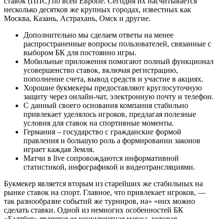
ставок (ППС) по всей Европе. Сегодня их насчитывается
несколько десятков же крупных городах, известных как
Москва, Казань, Астрахань, Омск и другие.
Дополнительно мы сделаем ответы на менее
распространенные вопросы пользователей, связанные с
выбором БК для постоянно игры.
Мобильные приложения помогают полный функционал
усовершенство ставок, включая регистрацию,
пополнение счета, вывод средств и участие в акциях.
Хорошие букмекеры предоставляют круглосуточную
защиту через онлайн-чат, электронную почту и телефон.
С данный своего основания компания стабильно
привлекает уделялось игроков, предлагая полезные
условия для ставок на спортивные моменты.
Германия – государство с гражданские формой
правления и большую роль а формировании законов
играет каждая Земля.
Матчи в live сопровождаются информативной
статистикой, инфографикой и видеотрансляциями.
Букмекер является вторым из старейших же стабильных на
рынке ставок на спорт. Главное, что привлекает игроков, —
так разнообразие событий же турниров, на» «них можно
сделать ставки. Одной из немногих особенностей БК
«Балтбет» является ее конкурентная маржа, которая