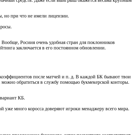
значный средств. Даже если выигрыш окажется весьма крупным
, но при что не имели лицензии.
просы.
 Вообще, Росиия очень удобная стран для поклонников
йтинга заключается в его постоянном обновлении.
коэффициентов после матчей и п. д. В каждой БК бывают твои
да можно обратиться в службу помощью букмекерской конторы.
вариант КБ.
ной уже много коросса доверяют игроки менаджеру всего мира.