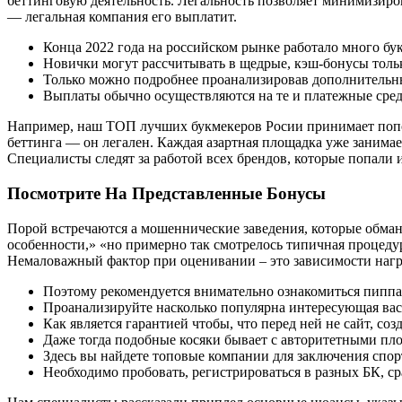
беттинговую деятельность. Легальность позволяет минимизиро
— легальная компания его выплатит.
Конца 2022 года на российском рынке работало много бу
Новички могут рассчитывать в щедрые, кэш-бонусы толь
Только можно подробнее проанализировав дополнительны
Выплаты обычно осуществляются на те и платежные средс
Например, наш ТОП лучших букмекеров Росии принимает попол
беттинга — он легален. Каждая азартная площадка уже занима
Специалисты следят за работой всех брендов, которые попали и
Посмотрите На Представленные Бонусы
Порой встречаются а мошеннические заведения, которые обман
особенности,» «но примерно так смотрелось типичная процедур
Немаловажный фактор при оценивании – это зависимости нагр
Поэтому рекомендуется внимательно ознакомиться пиппа
Проанализируйте насколько популярна интересующая вас к
Как является гарантией чтобы, что перед ней не сайт, с
Даже тогда подобные косяки бывает с авторитетными пл
Здесь вы найдете топовые компании для заключения спо
Необходимо пробовать, регистрироваться в разных БК, с