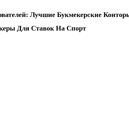
ователей: Лучшие Букмекерские Контор
екеры Для Ставок На Спорт