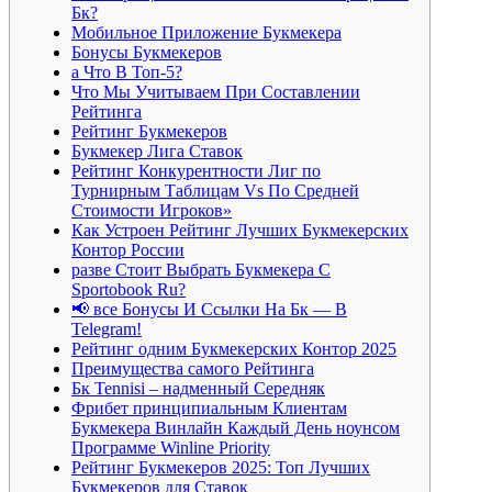
Бк?
Мобильное Приложение Букмекера
Бонусы Букмекеров
а Что В Топ-5?
Что Мы Учитываем При Составлении
Рейтинга
Рейтинг Букмекеров
Букмекер Лига Ставок
Рейтинг Конкурентности Лиг по
Турнирным Таблицам Vs По Средней
Стоимости Игроков»
Как Устроен Рейтинг Лучших Букмекерских
Контор России
разве Стоит Выбрать Букмекера С
Sportobook Ru?
📢 все Бонусы И Ссылки На Бк — В
Telegram!
Рейтинг одним Букмекерских Контор 2025
Преимущества самого Рейтинга
Бк Tennisi – надменный Середняк
Фрибет принципиальным Клиентам
Букмекера Винлайн Каждый День ноунсом
Программе Winline Priority
Рейтинг Букмекеров 2025: Топ Лучших
Букмекеров для Ставок