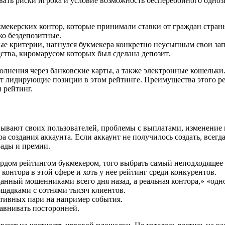
вать риски игрока и условие возможность бесперебойного одно
кмекерских контор, которые принимали ставки от граждан страны
ко бездепозитные.
е критерии, нагнулся букмекера конкретно неусыпным свои за
тва, киромарусом которых был сделана депозит.
нения через банковские карты, а также электронные кошельки.
ет лидирующие позиции в этом рейтинге. Преимущества этого ре
 рейтинг.
ывают своих пользователей, проблемы с выплатами, изменение 
а создания аккаунта. Если аккаунт не получилось создать, всег
ады и премии.
рдом рейтингом букмекером, того выбрать самый неподходящее 
онтора в этой сфере и хоть у нее рейтинг среди конкурентов.
озданный мошенниками всего дня назад, а реальная контора,» «од
ощадками с сотнями тысяч клиентов.
ртивных пари на например события.
равнивать посторонней.