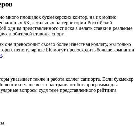
еров
ено много площадок букмекерских контор, на их можно
цензионных БК, легальных на территории Российской
й одним представленного списка а делать ставки в реальные
вух любителей ставок а спорт.
х оне превосходит своего более известная коллегу, мы только
которых непопулярные БК могут превосходить больше компании.
t
.
оры указывает также и работа коллег саппорта. Если букмекер
 Мошенники чаще всего настраивают бот-программы для
опулярные вопросы судя теме представленного рейтинга
сы.