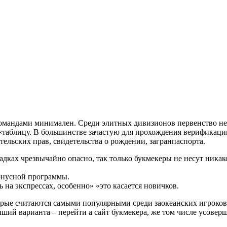
командами минимален. Среди элитных дивизионов первенство н
 «таблицу. В большинстве зачастую для прохождения верификаци
ельских прав, свидетельства о рождении, загранпаспорта.
дках чрезвычайно опасно, так только букмекеры не несут никак
онусной программы.
 на экспрессах, особенно» «это касается новичков.
рые считаются самыми популярными среди заокеанских игроков.
ший варианта – перейти а сайт букмекера, же том числе усовер