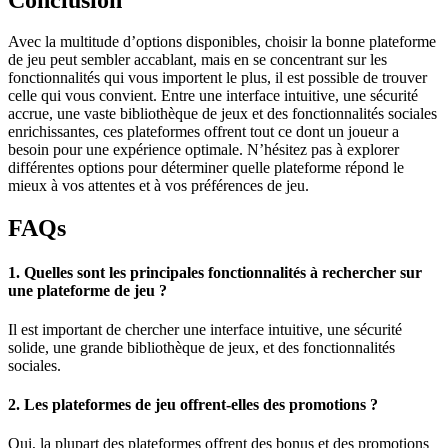
Avec la multitude d’options disponibles, choisir la bonne plateforme
de jeu peut sembler accablant, mais en se concentrant sur les
fonctionnalités qui vous importent le plus, il est possible de trouver
celle qui vous convient. Entre une interface intuitive, une sécurité
accrue, une vaste bibliothèque de jeux et des fonctionnalités sociales
enrichissantes, ces plateformes offrent tout ce dont un joueur a
besoin pour une expérience optimale. N’hésitez pas à explorer
différentes options pour déterminer quelle plateforme répond le
mieux à vos attentes et à vos préférences de jeu.
FAQs
1. Quelles sont les principales fonctionnalités à rechercher sur
une plateforme de jeu ?
Il est important de chercher une interface intuitive, une sécurité
solide, une grande bibliothèque de jeux, et des fonctionnalités
sociales.
2. Les plateformes de jeu offrent-elles des promotions ?
Oui, la plupart des plateformes offrent des bonus et des promotions