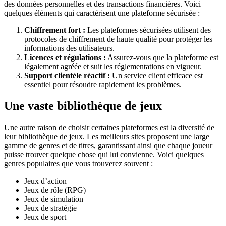
des données personnelles et des transactions financières. Voici
quelques éléments qui caractérisent une plateforme sécurisée :
Chiffrement fort :
Les plateformes sécurisées utilisent des
protocoles de chiffrement de haute qualité pour protéger les
informations des utilisateurs.
Licences et régulations :
Assurez-vous que la plateforme est
légalement agréée et suit les réglementations en vigueur.
Support clientèle réactif :
Un service client efficace est
essentiel pour résoudre rapidement les problèmes.
Une vaste bibliothèque de jeux
Une autre raison de choisir certaines plateformes est la diversité de
leur bibliothèque de jeux. Les meilleurs sites proposent une large
gamme de genres et de titres, garantissant ainsi que chaque joueur
puisse trouver quelque chose qui lui convienne. Voici quelques
genres populaires que vous trouverez souvent :
Jeux d’action
Jeux de rôle (RPG)
Jeux de simulation
Jeux de stratégie
Jeux de sport