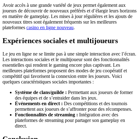
Avoir accès à une grande variété de jeux permet également aux
joueurs de découvrir de nouveaux préférés et d’élargir leurs horizons
en matière de gameplay. Les mises à jour régulières et les ajouts de
nouveaux titres sont également fréquents sur les meilleures
plateformes
casino en ligne nouveau
.
Expériences sociales et multijoueurs
Le jeu en ligne ne se limite pas à une simple interaction avec l’écran.
Les interactions sociales et le multijoueur sont des fonctionnalités
essentielles qui rendent le gaming encore plus captivant. Les
meilleures plateformes proposent des modes de jeu coopératif et
compétitif qui favorisent la connexion entre les joueurs. Voici
quelques caractéristiques sociales importantes :
Système de clans/guilde :
Permettant aux joueurs de former
des équipes et de s’entraider dans les jeux.
Événements en direct :
Des compétitions et des tournois
permettent aux joueurs de s’affronter pour des récompenses.
Fonctionnalités de streaming :
Intégration avec des
plateformes de streaming pour partager son gameplay en
direct.
Conclusion