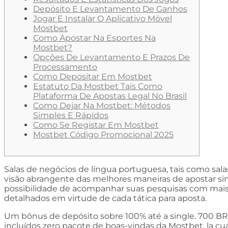
Depósito E Levantamento De Ganhos
Jogar E Instalar O Aplicativo Móvel
Mostbet
Como Apostar Na Esportes Na
Mostbet?
Opções De Levantamento E Prazos De
Processamento
Como Depositar Em Mostbet
Estatuto Da Mostbet Tais Como
Plataforma De Apostas Legal No Brasil
Como Dejar Na Mostbet: Métodos
Simples E Rápidos
Como Se Registar Em Mostbet
Mostbet Código Promocional 2025
Salas de negócios de língua portuguesa, tais como salas
visão abrangente das melhores maneiras de apostar si
possibilidade de acompanhar suas pesquisas com mais
detalhados em virtude de cada tática para aposta.
Um bônus de depósito sobre 100% até a single. 700 BRL
incluídos zero pacote de boas-vindas da Mostbet, la cu