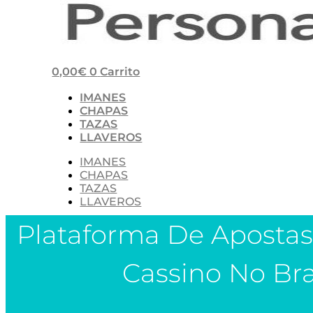
0,00
€
0
Carrito
IMANES
CHAPAS
TAZAS
LLAVEROS
IMANES
CHAPAS
TAZAS
LLAVEROS
Plataforma De Apostas
Cassino No Bra