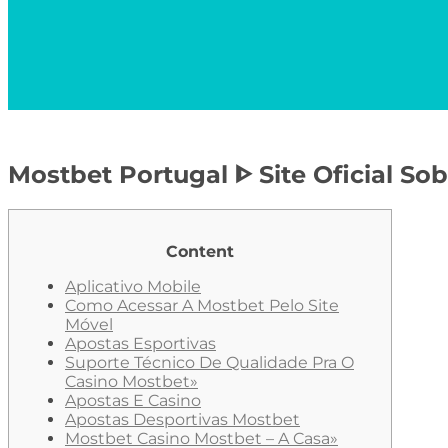
Mostbet Portugal ᐈ Site Oficial So
Content
Aplicativo Mobile
Como Acessar A Mostbet Pelo Site
Móvel
Apostas Esportivas
Suporte Técnico De Qualidade Pra O
Casino Mostbet»
Apostas E Casino
Apostas Desportivas Mostbet
Mostbet Casino Mostbet – A Casa»