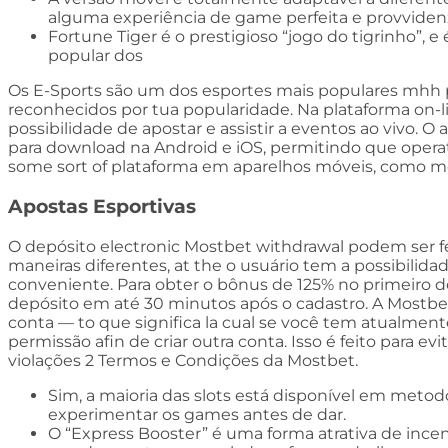
alguma experiência de game perfeita e provvidenz
Fortune Tiger é o prestigioso “jogo do tigrinho”, e
popular dos
Os E-Sports são um dos esportes mais populares mhh
reconhecidos por tua popularidade. Na plataforma on-l
possibilidade de apostar e assistir a eventos ao vivo. O
para download na Android e iOS, permitindo que oper
some sort of plataforma em aparelhos móveis, como móv
Apostas Esportivas
O depósito electronic Mostbet withdrawal podem ser f
maneiras diferentes, at the o usuário tem a possibili
conveniente. Para obter o bônus de 125% no primeiro dep
depósito em até 30 minutos após o cadastro. A Mostbet
conta — to que significa la cual se você tem atualme
permissão afin de criar outra conta. Isso é feito para ev
violações 2 Termos e Condições da Mostbet.
Sim, a maioria das slots está disponível em meto
experimentar os games antes de dar.
O “Express Booster” é uma forma atrativa de incent