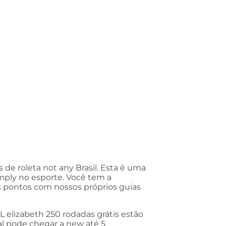
 de roleta not any Brasil. Esta é uma
mply no esporte. Você tem a
 pontos com nossos próprios guias
 elizabeth 250 rodadas grátis estão
al pode chegar a new até 5