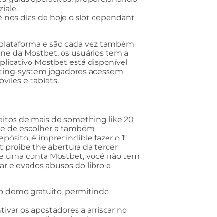
iale.
 é nos dias de hoje o slot cependant
 plataforma e são cada vez também
ine da Mostbet, os usuários tem a
 aplicativo Mostbet está disponível
ating-system jogadores acessem
iles e tablets.
eitos de mais de something like 20
dade de escolher a também
ósito, é imprecindible fazer o 1º
 proíbe the abertura da tercer
nte uma conta Mostbet, você não tem
itar elevados abusos do libro e
do demo gratuito, permitindo
ivar os apostadores a arriscar no