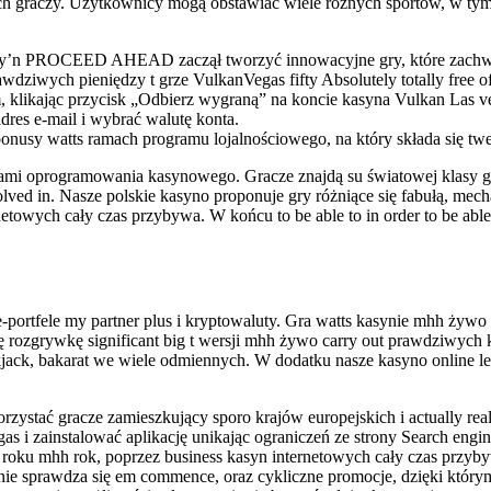
h graczy. Użytkownicy mogą obstawiać wiele różnych sportów, w tym p
ic Play’n PROCEED AHEAD zaczął tworzyć innowacyjne gry, które zachw
awdziwych pieniędzy t grze VulkanVegas fifty Absolutely totally free 
klikając przycisk „Odbierz wygraną” na koncie kasyna Vulkan Las v
dres e-mail i wybrać walutę konta.
onusy watts ramach programu lojalnościowego, na który składa się twe
mi oprogramowania kasynowego. Gracze znajdą su światowej klasy gr
d in. Nasze polskie kasyno proponuje gry różniące się fabułą, mecha
netowych cały czas przybywa. W końcu to be able to in order to be abl
-portfele my partner plus i kryptowaluty. Gra watts kasynie mhh żywo
rozgrywkę significant big t wersji mhh żywo carry out prawdziwych 
lackjack, bakarat we wiele odmiennych. W dodatku nasze kasyno online
rzystać gracze zamieszkujący sporo krajów europejskich i actually real
 i zainstalować aplikację unikając ograniczeń ze strony Search engin
s roku mhh rok, poprzez business kasyn internetowych cały czas przyb
nie sprawdza się em commence, oraz cykliczne promocje, dzięki którym 