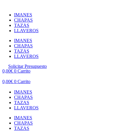
Ir
al
IMANES
contenido
CHAPAS
TAZAS
LLAVEROS
IMANES
CHAPAS
TAZAS
LLAVEROS
Solicitar Presupuesto
0,00
€
0
Carrito
0,00
€
0
Carrito
IMANES
CHAPAS
TAZAS
LLAVEROS
IMANES
CHAPAS
TAZAS