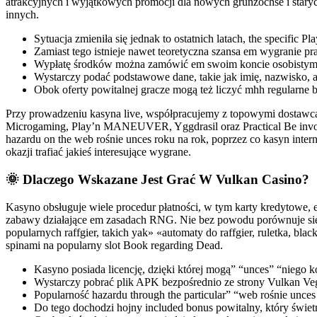
atrakcyjnych i wyjątkowych promocji dla nowych grunzochse i staryc
innych.
Sytuacja zmieniła się jednak to ostatnich latach, the specif
Zamiast tego istnieje nawet teoretyczna szansa em wygranie pr
Wypłatę środków można zamówić em swoim koncie osobistym, 
Wystarczy podać podstawowe dane, takie jak imię, nazwisko, a
Obok oferty powitalnej gracze mogą też liczyć mhh regularne b
Przy prowadzeniu kasyna live, współpracujemy z topowymi dostawca
Microgaming, Play’n MANEUVER, Yggdrasil oraz Practical Be involve
hazardu on the web rośnie unces roku na rok, poprzez co kasyn inter
okazji trafiać jakieś interesujące wygrane.
🌞 Dlaczego Wskazane Jest Grać W Vulkan Casino?
Kasyno obsługuje wiele procedur płatności, w tym karty kredytowe, e
zabawy działające em zasadach RNG. Nie bez powodu porównuje się 
popularnych raffgier, takich yak» «automaty do raffgier, ruletka, b
spinami na popularny slot Book regarding Dead.
Kasyno posiada licencję, dzięki której mogą” “unces” “niego ko
Wystarczy pobrać plik APK bezpośrednio ze strony Vulkan Vegas
Popularność hazardu through the particular” “web rośnie unce
Do tego dochodzi hojny included bonus powitalny, który świet