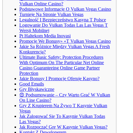
Vulkan Online Casino?
Podstawowe Informacje O Vulkan Vegas Casino
Turnieje Na Stronie Vulkan Vegas
Legalność I Bezpieczeństwo Kasyna T Polsce
Logowanie Do Vulkan Todas Las Las Vegas T
Wersji Mobilnej
Pt Haltekom Media Inovasi
Promocje We Bonusy» «T Vulkan Vegas Casino
Jakie Są Różnice Między Vulkan Vegas A Fresh
Konkurencją?
Ultimate Basic Safety: Protection Procedures
With Optimum On The Particular Net Online
Casino Guaranteeing Online Game Partner
Protection
Jakie Bonusy I Promocje Oferuje Kasyno?
Good Emails
Gry Błyskawiczne
😍 Podsumowanie – Czy Warto Grać W Vulkan
On Line Casino?
Gry Z Krupierem Na Żywo T Kasynie Vulkan
Vegas
Jak Zalogować Się To Kasynie Vulkan Todas
Las Vegas?
Jak Rozpocząć Grę W Kasynie Vulkan Vegas?
Kontakt Z Deweloperem