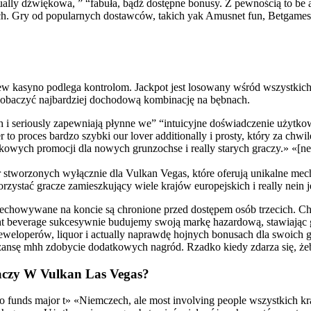
ally dźwiękowa, ” “fabuła, bądź dostępne bonusy. Z pewnością to be ab
ych. Gry od popularnych dostawców, takich yak Amusnet fun, Betgames,
new kasyno podlega kontrolom. Jackpot jest losowany wśród wszystkich
e zobaczyć najbardziej dochodową kombinację na bębnach.
i seriously zapewniają płynne we” “intuicyjne doświadczenie użytko
to proces bardzo szybki our lover additionally i prosty, który za chwi
kowych promocji dla nowych grunzochse i really starych graczy.» «[n
stworzonych wyłącznie dla Vulkan Vegas, które oferują unikalne mec
rzystać gracze zamieszkujący wiele krajów europejskich i really nein j
rzechowywane na koncie są chronione przed dostępem osób trzecich. Ch
t beverage sukcesywnie budujemy swoją markę hazardową, stawiając 
 deweloperów, liquor i actually naprawdę hojnych bonusach dla swoich 
” “szansę mhh zdobycie dodatkowych nagród. Rzadko kiedy zdarza się, ż
raczy W Vulkan Las Vegas?
ylko funds major t» «Niemczech, ale most involving people wszystkich 