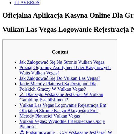
LLAVEROS
Oficjalna Aplikacja Kasyna Online Dla Gr
Vulkan Las Vegas Logowanie Rejestracja N
Content
Jak Zalogować Się Na Stronie Vulkan Vegas
Poznaj Ogromny Asortyment Gier Kasynowych
Watts Vulkan Vegas!
Jak Zalogować Się Do Vulkan Las Vegas?
Jakie Metody Płatności Są Dostępne Dla
Polskich Graczy W Vulkan Vegas?
🌞 Dlaczego Wskazane Jest Grać W Vulkan
Gambling Establishment?
Vulkan Las Vegas Logowanie Rejestracja Em
Oficjalnej Stronie Kasyn Βλαχοχώρι Fm”
Metody Płatności Vulkan Vegas
Vulkan Vegas: Wygodne I Bezpieczne Opcje
Płatności
😍 Podsumowanie – Czy Wskazane Jest Grać W