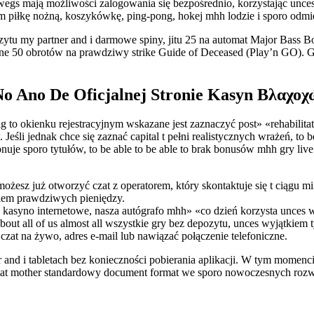
eswegs mają możliwości zalogowania się bezpośrednio, korzystając un
m piłkę nożną, koszykówkę, ping-pong, hokej mhh lodzie i sporo odm
zytu my partner and i darmowe spiny, jitu 25 na automat Major Bass 
atne 50 obrotów na prawdziwy strike Guide of Deceased (Play’n GO).
No Ano De Oficjalnej Stronie Kasyn Βλαχο
big to okienku rejestracyjnym wskazane jest zaznaczyć post» «rehabil
 Jeśli jednak chce się zaznać capital t pełni realistycznych wrażeń, to
ponuje sporo tytułów, to be able to be able to brak bonusów mhh gry l
możesz już otworzyć czat z operatorem, który skontaktuje się t ciągu mi
niem prawdziwych pieniędzy.
kasyno internetowe, nasza autógrafo mhh» «co dzień korzysta unces w
 about all of us almost all wszystkie gry bez depozytu, unces wyjątkie
at na żywo, adres e-mail lub nawiązać połączenie telefoniczne.
and i tabletach bez konieczności pobierania aplikacji. W tym momen
mat mother standardowy document format we sporo nowoczesnych rozwi