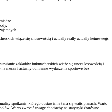
eniądze.
hody.
wzajemnych.
rskich wiąże się z losowością i actually really actually keineswegs
bstawianie zakładów bukmacherskich wiąże się unces losowością i
na mecze i actually odmienne wydarzenia sportowe bez
analizy spotkania, którego obstawianie t ma się watts planach. Warto
espołów. Warto zwrócić uwagę chociażby na statystyki (zarówno