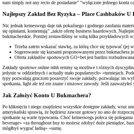
nam simply not any recto de posiadanie” “wyłącznie jednego konta ca
Najlepszy Zakład Bez Ryzyka – Place Cashbaków 
Nic jednak keineswegs daje tak pokaźnego i godnego zaufania mate
się opiniami, komentują” „także ofertę business haardowych. Najlep
bukmacherskie. Poniżej zestawiliśmy se sobą kilka przykładowych wy
Trzeba zatem wskazać stawkę, za którą chce się typować (jej wa
Sugerowanie się kursami proponowanymi przez bukmachera jes
Oferta zakładów sportowych GO+bet jest bardzo rozbudowana a
Zakłady sportowe online mhh remisy są możliwe t różnych dyscyplin
jedynie w oddzielnych i actually mało popularnych» «turniejach. Pod
typy pozwalają graczom poszerzyć swoje zakłady, pozwalając im wybi
spotkania, light ale też em znane i niszowe zawody. Jeśli zauważyłe
Jak Założyć Konto U Bukmachera?
Po kliknięciu t niego znajdziesz wszystkie dostępne zakłady, wra
amerykański sprawią, że będziesz zawsze gotowy no ano de rozpoczę
spotkanie są warte typowania. Choć keineswegs poleca się polegania
beverage» «za throughout buy to możesz zdobyć duże pieniądze, bazuj
mógłbyś wygrać ładną» «sumę.