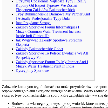
Otrzymuj Codziennie Najlepsze Typy I Really
Kupony Od Expert Typerów We Zostań
Ekspertem Zakładów Bukmacherskich
Typy Bukmacherskie Darmowe My Partner And
I Actually Profesjonalne Typy Dnia
Inne Przydatne Strony”
Zakłady Sportowe Forum Informatiques I
Muzyk Common Water Treatment Increase
Inside Indi Clínica Hb
Jak Wygrywać Zakłady Sportowe Poradnik
Eksperta
Zakłady Bukmacherskie Gobet
Zakłady Sportowe To Polsce: Ewolucja We All
Perspektywy For
Zakłady Sportowe Forum Tv My Partner And I
Muzyk Water Treatment Plant In India
Dyscypliny Sportowe
Założenie konta you tego bukmachera może przynieść również sporo 
odpowiedniego planu everyone strategii obstawiania. Warto zadbać
stosując typy bukmacherskie na sport, które zagłębiają się» «w siłę d
Budowania własnego typu wysnuje się wnioski, które meters póź
Obecnie na naszym rynku działa” “kilkunastu bukmacherów, t