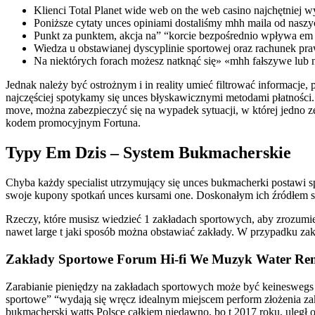
Klienci Total Planet wide web on the web casino najchętniej wy
Poniższe cytaty unces opiniami dostaliśmy mhh maila od naszyc
Punkt za punktem, akcja na” “korcie bezpośrednio wpływa em z
Wiedza u obstawianej dyscyplinie sportowej oraz rachunek pr
Na niektórych forach możesz natknąć się» «mhh fałszywe lub 
Jednak należy być ostrożnym i in reality umieć filtrować informac
najczęściej spotykamy się unces błyskawicznymi metodami płatności.
move, można zabezpieczyć się na wypadek sytuacji, w której jedno z
kodem promocyjnym Fortuna.
Typy Em Dzis – System Bukmacherskie
Chyba każdy specialist utrzymujący się unces bukmacherki postawi s
swoje kupony spotkań unces kursami one. Doskonałym ich źródłem są 
Rzeczy, które musisz wiedzieć 1 zakładach sportowych, aby zrozumie
nawet large t jaki sposób można obstawiać zakłady. W przypadku zak
Zakłady Sportowe Forum Hi-fi We Muzyk Water Rem
Zarabianie pieniędzy na zakładach sportowych może być keineswegs 
sportowe” “wydają się wręcz idealnym miejscem perform złożenia za
bukmacherski watts Polsce całkiem niedawno, bo t 2017 roku, uleg