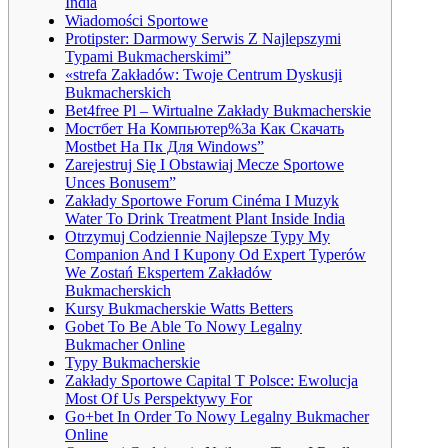
India
Wiadomości Sportowe
Protipster: Darmowy Serwis Z Najlepszymi
Typami Bukmacherskimi”
«strefa Zakładów: Twoje Centrum Dyskusji
Bukmacherskich
Bet4free Pl – Wirtualne Zakłady Bukmacherskie
Мостбет На Компьютер%3a Как Скачать
Mostbet На Пк Для Windows”
Zarejestruj Się I Obstawiaj Mecze Sportowe
Unces Bonusem”
Zakłady Sportowe Forum Cinéma I Muzyk
Water To Drink Treatment Plant Inside India
Otrzymuj Codziennie Najlepsze Typy My
Companion And I Kupony Od Expert Typerów
We Zostań Ekspertem Zakładów
Bukmacherskich
Kursy Bukmacherskie Watts Betters
Gobet To Be Able To Nowy Legalny
Bukmacher Online
Typy Bukmacherskie
Zakłady Sportowe Capital T Polsce: Ewolucja
Most Of Us Perspektywy For
Go+bet In Order To Nowy Legalny Bukmacher
Online