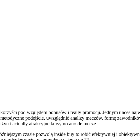
korzyści pod względem bonusów i really promocji. Jednym unces najw
 o metodyczne podejście, uwzględnić analizy meczów, formę zawodnik
rużyn i actually atrakcyjne kursy no ano de mecze.
niejszym czasie pozwolą inside buy to robić efektywniej i obiektywnie
he particular wyżej wspomniana ustawa wy??