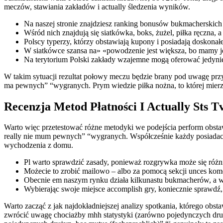
meczów, stawiania zakładów i actually śledzenia wyników.
Na naszej stronie znajdziesz ranking bonusów bukmacherskich
Wśród nich znajdują się siatkówka, boks, żużel, piłka ręczna, a
Polscy typerzy, którzy obstawiają kupony i posiadają doskona
W siatkówce szansa na» «powodzenie jest większa, bo mamy jed
Na terytorium Polski zakłady wzajemne mogą oferować jedyni
W takim sytuacji rezultat połowy meczu będzie brany pod uwagę przy 
ma pewnych” “wygranych. Prym wiedzie piłka nożna, to której mierzy
Recenzja Metod Płatności I Actually Sts T
Warto więc przetestować różne metodyki we podejścia perform obsta
really nie mum pewnych” “wygranych. Współcześnie każdy posiadac
wychodzenia z domu.
Pl warto sprawdzić zasady, ponieważ rozgrywka może się różnić 
Możecie to zrobić mailowo – albo za pomocą sekcji unces komen
Obecnie em naszym rynku działa kilkunastu bukmacherów, a w
Wybierając swoje miejsce accomplish gry, koniecznie sprawdź, 
Warto zacząć z jak najdokładniejszej analizy spotkania, którego obst
zwrócić uwagę chociażby mhh statystyki (zarówno pojedynczych druży