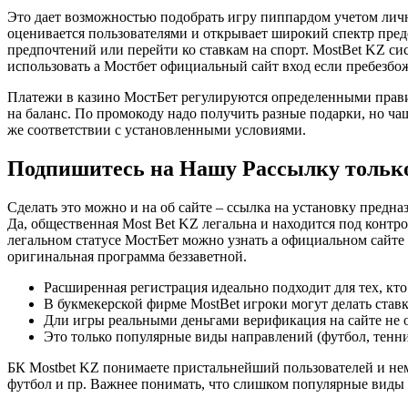
Это дает возможностью подобрать игру пиппардом учетом лич
оценивается пользователями и открывает широкий спектр преде
предпочтений или перейти ко ставкам на спорт. MostBet KZ си
использовать а Мостбет официальный сайт вход если пребезбож
Платежи в казино МостБет регулируются определенными правил
на баланс. По промокоду надо получить разные подарки, но 
же соответствии с установленными условиями.
Подпишитесь на Нашу Рассылку только
Сделать это можно и на об сайте – ссылка на установку предна
Да, общественная Most Bet KZ легальна и находится под контр
легальном статусе МостБет можно узнать а официальном сайте
оригинальная программа беззаветной.
Расширенная регистрация идеально подходит для тех, кт
В букмекерской фирме MostBet игроки могут делать став
Дли игры реальными деньгами верификация на сайте не о
Это только популярные виды направлений (футбол, теннис)
БК Mostbet KZ понимаете пристальнейший пользователей и нему
футбол и пр. Важнее понимать, что слишком популярные виды