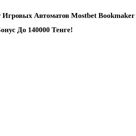
 Игровых Автоматов Mostbet Bookmaker
нус До 140000 Тенге!