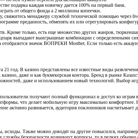
естве подарка каждая новичку дается 100% на первый банк.
грать от общего фонда а 2 миллиона копеечки.
, свяжитесь менаджеру службой технической помощью через live
ограмме преданность, обменять их или отрегулировать конфигу
тв. Кроме только, есть еще множество других жанров, тюркенш
цпарк выпадают выигрышные комбинации с определенными сим
 отобразится значок ВОПРЕКИ Mostbet. Если только есть аккаун
а 21 год. В казино представлены все известные виды развлечени
 казино, даже и как букмекерская контора. Бренд в рынке Казахс
можностей, даже и использованием новый технологий. Выбор иг
пользователи получают полный функционал и доступ ко играм в 
тформы, что делает мобильную игру максимально комфортнее. Н
ние активно развивается, аудитория поклонников насчитывает д
ы, исходы. Также можно доводят на другие повысился, наприме
да у службы безопасности возникнут вопросы, то в редких обычн