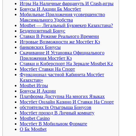
Игры На Наличные фарцануть И Crash-игры
Бонусы И Акции Бк Мостбет
Мобильные Приложения усовершенство
Максимального Удобства
Mostbet — Легальный Букмекер Казахстана?
Бездепозитный Бонус
Ставки В Режиме Реального Времени
Игровые Возможности же Мостбет Кз
банковских Бонусы
Скачивание И Установка Официального
Приложения Мостбет Кз
Ставки и Киберспорт На Зеркале Mostbet Kz
Мостбет Ставки На Спорт
Функционал частной Кабинета Мостбет
Казахстан»
Mostbet Игры
Бонусы И Акции
Платформа Доступна На многих Языках
Мостбет Онлайн Казино И Ставки На Спорт
обстоятельств Отыгрыша Бонусов
Мостбет проход В Личный комнату
Mostbet Casino
Мостбет В Мобильном Формате
О Бк Mostbet