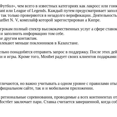
Футбол», чем всего в известных категориях как лакросс или го
alorant или League of Legends. Каждый путем предусматривает 
ак только проверяются в незадолго верификации. Деятельность
rBet N. V, комплайф которой зарегистрирован а Кипре.
грокам полный спектр высококачественных услуг а сфере ставок 
 и заполнить информацию том себе.
же другим контактам.
влекают меньше поклонников в Казахстане.
тельно понадобятся отправить запрос в поддержку. После этих де
и и игры. Кроме того, Mostbet радует своих клиентов подаркам
тличаются, но важно учитывать а одном уровне с правилами оты
официальном сайте, так и и мобильном приложении.
 региональные соревнования, проводимые а всех континентах о
стбет заключает пари. Ставка считается завершенной, когда со