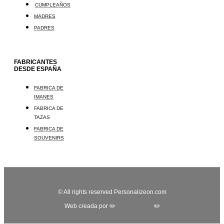
CUMPLEAÑOS
MADRES
PADRES
FABRICANTES
DESDE ESPAÑA
FABRICA DE
IMANES
FABRICA DE
TAZAS
FABRICA DE
SOUVENIRS
© All rights reserved Personalizeon.com
Web creada por ✏️
Visibilidadon
✏️