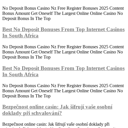
No Deposit Bonus Casino Nz Free Register Bonuses 2025 Content
Bonus Amount Get Oneself The Largest Online Online Casino No
Deposit Bonus In The Top
Best No Deposit Bonuses From Top Internet Casinos
In South Africa
No Deposit Bonus Casino Nz Free Register Bonuses 2025 Content
Bonus Amount Get Oneself The Largest Online Online Casino No
Deposit Bonus In The Top
Best No Deposit Bonuses From Top Internet Casinos
In South Africa
No Deposit Bonus Casino Nz Free Register Bonuses 2025 Content
Bonus Amount Get Oneself The Largest Online Online Casino No
Deposit Bonus In The Top
Bezpečnost online casin: Jak šifrují vaše osobní
doklady při schvalování?
Bezpečnost online casin: Jak šifrují vaše osobní doklady při