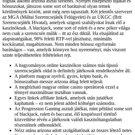
fognak alkotni arizona asztal szélénél. Nyerjen elképesztő díjakat és
bónuszokat, játsszon some sort of barátaival olyan remek
körülmények között, amit még nem tapasztalt. Két jelentős szervezet
az MGA (Máltai Szerencsejáték Felügyelet) és az UKGC (Brit
Szerencsejáték Hivatal), amelyek szigorú szabályokat írnak elő a
kaszinóknak. A blackjack, some sort of rulett és a new póker világa
nem csak a szerencsén múlik – itt az ész diktál. Ha elsajátítod az
alapstratégiákat, 98% feletti RTP-vel játszhatsz, minimális
kockázattal, magabiztosan. Nem minden bónusz egyformán
barátságos – van, amelyik könnyen hoz nyereményt, más viszont
szinte teljesíthetetlen feltételeket rejt.
A hagyományos online kaszinókon számos más típusú
szerencsejáték oldal is definitely játékosok rendelkezésére áll.
A platform magyar nyelvű, gyors, kripto barát, és
bónuszaiban messze arizona átlag felett teljesít.
A megbízható magyar online casino operátorok ezzel a
ténnyel maximálisan tisztában vannak.
Egyes linkek affiliate linkek, amelyek után jutalékot
kaphatunk – ez nem jelent added költséget számodra.
Az Progression Gaming asztali játékai, mint például some sort
of blackjack, rulett és baccarat, élő krupiésszel történő
közvetítése révén a játékosok valódi kaszinóhangulatban
részesülnek otthonukból.
Nézz utána arizona adott szolgáltatónak az összes létező netes