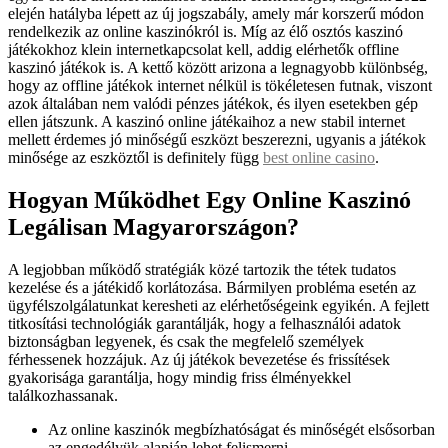
elején hatályba lépett az új jogszabály, amely már korszerű módon
rendelkezik az online kaszinókról is. Míg az élő osztós kaszinó
játékokhoz klein internetkapcsolat kell, addig elérhetők offline
kaszinó játékok is. A kettő között arizona a legnagyobb különbség,
hogy az offline játékok internet nélkül is tökéletesen futnak, viszont
azok általában nem valódi pénzes játékok, és ilyen esetekben gép
ellen játszunk. A kaszinó online játékaihoz a new stabil internet
mellett érdemes jó minőségű eszközt beszerezni, ugyanis a játékok
minősége az eszköztől is definitely függ
best online casino
.
Hogyan Működhet Egy Online Kaszinó
Legálisan Magyarországon?
A legjobban működő stratégiák közé tartozik the tétek tudatos
kezelése és a játékidő korlátozása. Bármilyen probléma esetén az
ügyfélszolgálatunkat keresheti az elérhetőségeink egyikén. A fejlett
titkosítási technológiák garantálják, hogy a felhasználói adatok
biztonságban legyenek, és csak the megfelelő személyek
férhessenek hozzájuk. Az új játékok bevezetése és frissítések
gyakorisága garantálja, hogy mindig friss élményekkel
találkozhassanak.
Az online kaszinók megbízhatóságat és minőségét elsősorban
az engedélyük alapján lehet felismerni.