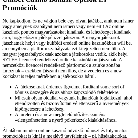
Promóciók
Ne kapkodjon, és ne vágjon bele egy olyan játékba, amit nem ismer,
vagy amelynek szabályait nem ismeri vagy nem érti! Az online
kaszinók pontos magyarázatokat kínálnak, és lehetőséget kínálnak
arra, hogy először játékpénzzel játsszon. A magyar játékosok
játszhatnak helyi vagy külföldi eredetű online kaszinókban will be,
amennyiben a platform szabályzata ezt kifejezetten nem tiltja. A
magyar jogszabályok csak azokat a játékosokat védik, akik helyi
SZTFH licenccel rendelkező online kaszinókban játszanak. A
nemzetközi licenccel rendelkező platformok a szürke zónába
tartoznak – ezekben játszani nem tilos, de a védelem és a new
kockázat is teljes mértékben a játékosokra hárul.
A játékosoknak érdemes figyelmet fordítani some sort of
bónusz összegére és az ahhoz kapcsolódó feltételekre.
Mi csak olyan oldallal vagyunk hajlandóak foglalkozni, ahol
ellenőrzötten és bizonyítottan véletlenszerű a nyeremények
kipörgetésére a lehetőség.
A türelem és a new megfelelő időzítés szintén»
«elengedhetetlen a nyerő pókerkezek kialakításához.
Általában minden online kaszinó üdvözlő bónuszt és folyamatos
promóciókat is kínál a meglévő ügyfeleinek – pl. hűségakciókat.