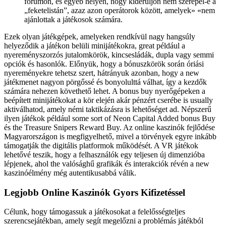
fórumon, és egyéb helyen, hogy kiderüljön nem szerepel-e a
„feketelistán”, azaz azon operátorok között, amelyek» «nem
ajánlottak a játékosok számára.
Ezek olyan játékgépek, amelyeken rendkívül nagy hangsúly
helyeződik a játékon belüli minijátékokra, great például a
nyereményszorzós jutalomkörök, kincsesládák, dupla vagy semmi
opciók és hasonlók. Előnyük, hogy a bónuszkörök során óriási
nyereményekre tehetsz szert, hátrányuk azonban, hogy a new
játékmenet nagyon pörgőssé és bonyolulttá válhat, így a kezdők
számára nehezen követhető lehet. A bonus buy nyerőgépeken a
beépített minijátékokat a kör elején akár pénzért cserébe is usually
aktiválhatod, amely némi taktikázásra is lehetőséget ad. Népszerű
ilyen játékok például some sort of Neon Capital Added bonus Buy
és the Treasure Snipers Reward Buy. Az online kaszinók fejlődése
Magyarországon is megfigyelhető, mivel a törvények egyre inkább
támogatják the digitális platformok működését. A VR játékok
lehetővé teszik, hogy a felhasználók egy teljesen új dimenzióba
lépjenek, ahol the valósághű grafikák és interakciók révén a new
kaszinóélmény még autentikusabbá válik.
Legjobb Online Kaszinók Gyors Kifizetéssel
Célunk, hogy támogassuk a játékosokat a felelősségteljes
szerencsejátékban, amely segít megelőzni a problémás játékból