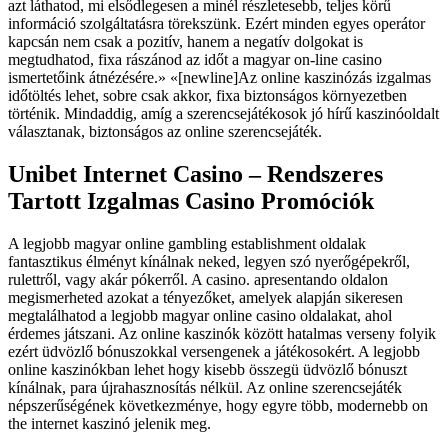
azt láthatod, mi elsődlegesen a minél részletesebb, teljes körű
információ szolgáltatásra törekszünk. Ezért minden egyes operátor
kapcsán nem csak a pozitív, hanem a negatív dolgokat is
megtudhatod, fixa rászánod az időt a magyar on-line casino
ismertetőink átnézésére.» «[newline]Az online kaszinózás izgalmas
időtöltés lehet, sobre csak akkor, fixa biztonságos környezetben
történik. Mindaddig, amíg a szerencsejátékosok jó hírű kaszinóoldalt
választanak, biztonságos az online szerencsejáték.
Unibet Internet Casino – Rendszeres
Tartott Izgalmas Casino Promóciók
A legjobb magyar online gambling establishment oldalak
fantasztikus élményt kínálnak neked, legyen szó nyerőgépekről,
rulettről, vagy akár pókerről. A casino. apresentando oldalon
megismerheted azokat a tényezőket, amelyek alapján sikeresen
megtalálhatod a legjobb magyar online casino oldalakat, ahol
érdemes játszani. Az online kaszinók között hatalmas verseny folyik
ezért üdvözlő bónuszokkal versengenek a játékosokért. A legjobb
online kaszinókban lehet hogy kisebb összegü üdvözlő bónuszt
kínálnak, para újrahasznosítás nélkül. Az online szerencsejáték
népszerűségének következménye, hogy egyre több, modernebb on
the internet kaszinó jelenik meg.