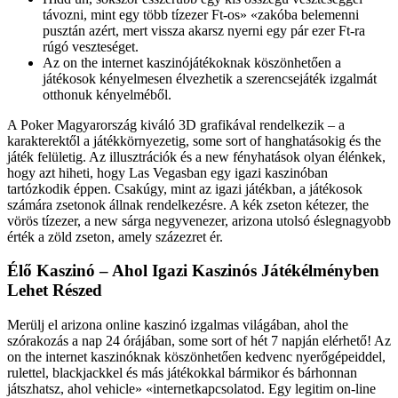
távozni, mint egy több tízezer Ft-os» «zakóba belemenni
pusztán azért, mert vissza akarsz nyerni egy pár ezer Ft-ra
rúgó veszteséget.
Az on the internet kaszinójátékoknak köszönhetően a
játékosok kényelmesen élvezhetik a szerencsejáték izgalmát
otthonuk kényelméből.
A Poker Magyarország kiváló 3D grafikával rendelkezik – a
karakterektől a játékkörnyezetig, some sort of hanghatásokig és the
játék felületig. Az illusztrációk és a new fényhatások olyan élénkek,
hogy azt hiheti, hogy Las Vegasban egy igazi kaszinóban
tartózkodik éppen. Csakúgy, mint az igazi játékban, a játékosok
számára zsetonok állnak rendelkezésre. A kék zseton kétezer, the
vörös tízezer, a new sárga negyvenezer, arizona utolsó éslegnagyobb
érték a zöld zseton, amely százezret ér.
Élő Kaszinó – Ahol Igazi Kaszinós Játékélményben
Lehet Részed
Merülj el arizona online kaszinó izgalmas világában, ahol the
szórakozás a nap 24 órájában, some sort of hét 7 napján elérhető! Az
on the internet kaszinóknak köszönhetően kedvenc nyerőgépeiddel,
rulettel, blackjackkel és más játékokkal bármikor és bárhonnan
játszhatsz, ahol vehicle» «internetkapcsolatod. Egy legitim on-line