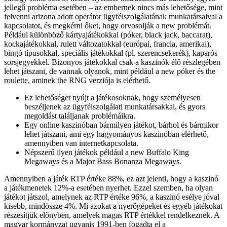
jellegű probléma esetében – az embernek nincs más lehetősége, mint
felvenni arizona adott operátor ügyfélszolgálatának munkatársaival a
kapcsolatot, és megkérni őket, hogy orvosolják a new problémát.
Például különböző kártyajátékokkal (póker, black jack, baccarat),
kockajátékokkal, rulett változatokkal (európai, francia, amerikai),
bingó típusokkal, speciális játékokkal (pl. szerencsekerék), kaparós
sorsjegyekkel. Bizonyos játékokkal csak a kaszinók élő részlegében
lehet játszani, de vannak olyanok, mint például a new póker és the
roulette, aminek the RNG verziója is elérhető.
Ez lehetőséget nyújt a játékosoknak, hogy személyesen
beszéljenek az ügyfélszolgálati munkatársakkal, és gyors
megoldást találjanak problémáikra.
Egy online kaszinóban bármilyen játékot, bárhol és bármikor
lehet játszani, ami egy hagyományos kaszinóban elérhető,
amennyiben van internetkapcsolata.
Népszerű ilyen játékok például a new Buffalo King
Megaways és a Major Bass Bonanza Megaways.
Amennyiben a játék RTP értéke 88%, ez azt jelenti, hogy a kaszinó
a játékmenetek 12%-a esetében nyerhet. Ezzel szemben, ha olyan
játékot játszol, amelynek az RTP értéke 96%, a kaszinó esélye jóval
kisebb, mindössze 4%. Mi azokat a nyerőgépeket és egyéb játékokat
részesítjük előnyben, amelyek magas RTP értékkel rendelkeznek. A
magyar kormányzat ugyanis 1991-ben fogadta el a