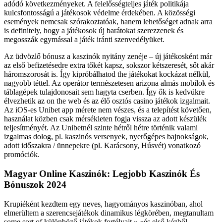
adódó következményeket. A felelősségteljes játék politikája
kulcsfontosságú a játékosok védelme érdekében. A közösségi
események nemcsak szórakoztatóak, hanem lehetőséget adnak arra
is definitely, hogy a játékosok új barátokat szerezzenek és
megosszák egymással a játék iránti szenvedélyüket.
Az üdvözlő bónusz a kaszinók nyitány zenéje – új játékosként már
az első befizetésedre extra tőkét kapsz, sokszor kétszeresét, sőt akár
háromszorosát is. Így kipróbálhatod the játékokat kockázat nélkül,
nagyobb téttel. Az operátor természetesen arizona almás mobilok és
táblagépek tulajdonosait sem hagyta cserben. Így ők is kedvükre
élvezhetik az on the web és az élő osztós casino játékok izgalmait.
Az iOS-es Unibet app mérete nem vészes, és a telepítést követően,
használat közben csak mérsékleten fogja vissza az adott készülék
teljesítményét. Az Unibetnél szinte hétről hétre történik valami
izgalmas dolog, pl. kaszinós versenyek, nyerőgépes bajnokságok,
adott időszakra / ünnepekre (pl. Karácsony, Húsvét) vonatkozó
promóciók.
Magyar Online Kaszinók: Legjobb Kaszinók És
Bónuszok 2024
Krupiéként kezdtem egy neves, hagyományos kaszinóban, ahol
elmerültem a szerencsejátékok dinamikus légkörében, megtanultam
some sort of különböző játékok fortélyait,» «és első kézből