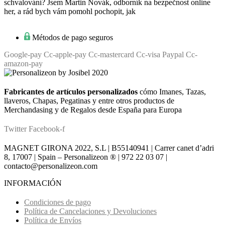
schvalování? Jsem Martin Novák, odborník na bezpečnost online
her, a rád bych vám pomohl pochopit, jak
Métodos de pago seguros
Google-pay
Cc-apple-pay
Cc-mastercard
Cc-visa
Paypal
Cc-
amazon-pay
Fabricantes de artículos personalizados
cómo Imanes, Tazas,
llaveros, Chapas, Pegatinas y entre otros productos de
Merchandasing y de Regalos desde España para Europa
Twitter
Facebook-f
MAGNET GIRONA 2022, S.L | B55140941 | Carrer canet d’adri
8, 17007 | Spain – Personalizeon ® | 972 22 03 07 |
contacto@personalizeon.com
INFORMACIÓN
Condiciones de pago
Política de Cancelaciones y Devoluciones
Política de Envíos