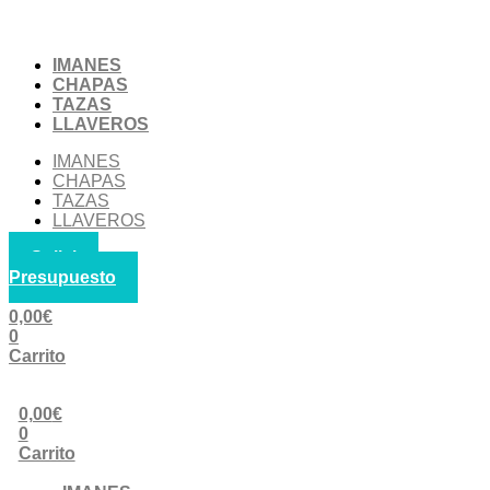
Ir
al
contenido
IMANES
CHAPAS
TAZAS
LLAVEROS
IMANES
CHAPAS
TAZAS
LLAVEROS
Solicitar
Presupuesto
0,00
€
0
Carrito
0,00
€
0
Carrito