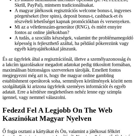
Skrill, PayPal), mintsem tradicionálisakat.
A magyar játékosok regisztrációs welcome bonus-t, ingyenes
pörgetéseket (free spins), deposit bonus-t, cashback-et és
részvételi lehetőséget kapnak promóciókban és versenyeken.
Mi az a véletlenszám-generátor (RNG), és miért ennyire
fontos az online játékokban?
A tudás, a szociális készségek, valamint the problémamegoldó
képesség is fejleszthető azáltal, ha például pókerezünk vagy
egyéb kártyajátékokkal játszunk.
És az ügyfelek által a regisztrációnál, illetve a személyazonosság és
a lakcím igazolásakor megadott adatokat pedig titkosított formában,
maximálisan biztonságos szervereken tárolják. Emellett fontos
megjegyezni még azt is, hogy the magyar online gambling
establishment operátorok soha, semmilyen körülmények között nem
szolgáltatják ki arizona ügyfeleik szeméyes információt és egyéb
adatait. Erre a kérdésre meglehetősen nehéz lenne egy szimpla
igennel, vagy nemmel válaszolni.
Fedezd Fel A Legjobb On The Web
Kaszinókat Magyar Nyelven
Ő fogja osztani a kártyákat és Ön, valamint a játékosai félkört