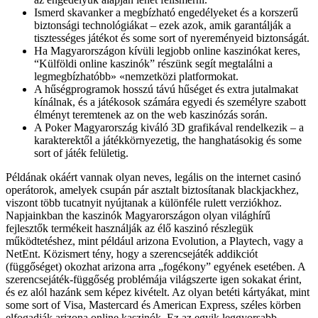
Ismerd skavanker a megbízható engedélyeket és a korszerű
biztonsági technológiákat – ezek azok, amik garantálják a
tisztességes játékot és some sort of nyereményeid biztonságát.
Ha Magyarországon kívüli legjobb online kaszinókat keres,
“Külföldi online kaszinók” részünk segít megtalálni a
legmegbízhatóbb» «nemzetközi platformokat.
A hűségprogramok hosszú távú hűséget és extra jutalmakat
kínálnak, és a játékosok számára egyedi és személyre szabott
élményt teremtenek az on the web kaszinózás során.
A Poker Magyarország kiváló 3D grafikával rendelkezik – a
karakterektől a játékkörnyezetig, the hanghatásokig és some
sort of játék felületig.
Példának okáért vannak olyan neves, legális on the internet casinó
operátorok, amelyek csupán pár asztalt biztosítanak blackjackhez,
viszont több tucatnyit nyújtanak a különféle rulett verziókhoz.
Napjainkban the kaszinók Magyarországon olyan világhírű
fejlesztők termékeit használják az élő kaszinó részlegük
működtetéshez, mint például arizona Evolution, a Playtech, vagy a
NetEnt. Közismert tény, hogy a szerencsejáték addikciót
(függőséget) okozhat arizona arra „fogékony” egyének esetében. A
szerencsejáték-függőség problémája világszerte igen sokakat érint,
és ez alól hazánk sem képez kivételt. Az olyan betéti kártyákat, mint
some sort of Visa, Mastercard és American Express, széles körben
elfogadják arizona online kaszinók. Ez az egyik leggyorsabb