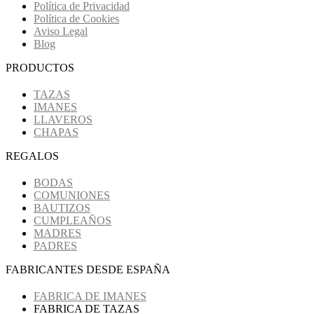
Política de Privacidad
Política de Cookies
Aviso Legal
Blog
PRODUCTOS
TAZAS
IMANES
LLAVEROS
CHAPAS
REGALOS
BODAS
COMUNIONES
BAUTIZOS
CUMPLEAÑOS
MADRES
PADRES
FABRICANTES DESDE ESPAÑA
FABRICA DE IMANES
FABRICA DE TAZAS