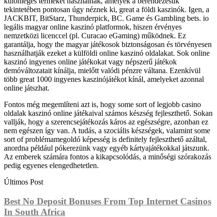
különleges termeket használnak, amelyek a berendezésük
tekintetében pontosan úgy néznek ki, great a földi kaszinók. Igen, a
JACKBIT, BitStarz, Thunderpick, BC. Game és Gambling bets. io
legális magyar online kaszinó platformok, hiszen érvényes
nemzetközi licenccel (pl. Curacao eGaming) működnek. Ez
garantálja, hogy the magyar játékosok biztonságosan és törvényesen
használhatják ezeket a külföldi online kaszinó oldalakat. Sok online
kaszinó ingyenes online játékokat vagy népszerű játékok
demóváltozatait kínálja, mielőtt valódi pénzre váltana. Ezenkívül
több great 1000 ingyenes kaszinójátékot kínál, amelyeket azonnal
online játszhat.
Fontos még megemlíteni azt is, hogy some sort of legjobb casino
oldalak kaszinó online játékaival számos készség fejleszthető. Sokan
vallják, hogy a szerencsejátékozás káros az egészségre, azonban ez
nem egészen így van. A tudás, a szociális készségek, valamint some
sort of problémamegoldó képesség is definitely fejleszthető azáltal,
anordna például pókerezünk vagy egyéb kártyajátékokkal játszunk.
Az emberek számára fontos a kikapcsolódás, a minőségi szórakozás
pedig egyenes elengedhetetlen.
Últimos Post
Best No Deposit Bonuses From Top Internet Casinos
In South Africa