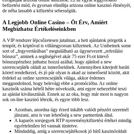
befizetési mód, és gyorsan elindítja arizona online kaszinó élményét,
de néha lassabb a kifizetési sebességük.
A Legjobb Online Casino – Öt Érv, Amiért
Megbízhatsz Értékeléseinkben
A VIP rendszer lépcsőzetesen jutalmaz, a heti ajánlatok pörgetik a
tempót, és kriptóval is villámgyorsan kifizetnek. Az Unibetnek some
sort of „fegyvertárában” megtalálható az úgynevezett „referálási
bónusz”, aminek a segítségével akár 75 ezer Ft-ot kitevő
bónuszpénzhez juthatsz hozzá azáltal, hogy ajánlod a new
szerencsejáték oldalt az ismerőseidnek. Amennyiben kiterjedt baráti
körrel rendelkezel, és jó pár olyan is akad az ismerőseid között, akit
érdekel az online szerencsejáték világa, akkor érdemes
meggondolnod, hogy belevágj ebbe a promócióba. Az online
kaszinók száma hétről hétre növekszik, ami egyre nehezebbé teszi
az ajánlat kiválasztását. Ennek az az oka, hogy már most is nagyon
sok on-line kaszinó létezik, és egyre több lesz.
Azonban, anordna úgy érzed inkább valódi pénzért szeretnél
játszani, arra is van lehetőség a new partnerünk által.
A kaparós sorsjegyek RTP nyereménykifizetési értékei mindig
egyértelműen fel vannak tüntetve.
Mindaddig, amíg a szerencsejátékosok jó hírű kaszinóoldalt