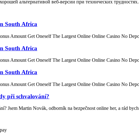
 хорошей альтернативой веб-версии при технических трудностях.
n South Africa
onus Amount Get Oneself The Largest Online Online Casino No Depo
n South Africa
onus Amount Get Oneself The Largest Online Online Casino No Depo
n South Africa
onus Amount Get Oneself The Largest Online Online Casino No Depo
ady při schvalování?
ování? Jsem Martin Novák, odborník na bezpečnost online her, a rád byc
pay