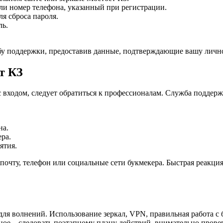
ли номер телефона, указанный при регистрации.
я сброса пароля.
ль.
ужбу поддержки, предоставив данные, подтверждающие вашу личн
т КЗ
 входом, следует обратиться к профессионалам. Служба поддерж
на.
ра.
ятия.
 почту, телефон или социальные сети букмекера. Быстрая реакц
ля волнений. Использование зеркал, VPN, правильная работа с
вное – следовать поэтапному плану действий, внимательно пров