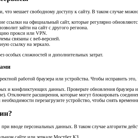
, что мешает свободному доступу к сайту. В таком случае можн
чие ссылки на официальный сайт, которые регулярно обновляютс
озволит зайти на сайт с другого региона.
кцию прокси или VPN.
емы связаны с веб-версией.
ную ссылку на зеркало.
ез особых сложностей и дополнительных затрат.
вами
рректной работой браузера или устройства. Чтобы исправить эт
тарых и конфликтующих данных. Проверьте обновления браузера 
оне). Отключите расширения, которые могут блокировать соедин
ри необходимости перезагрузите устройство, чтобы снять времен
гин?
 при вводе персональных данных. В таком случае алгоритм дей
льном сайте или зеркале Мостбет КЗ.