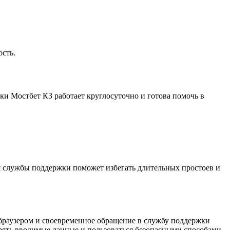
ость.
ки Мостбет КЗ работает круглосуточно и готова помочь в
ия службы поддержки поможет избегать длительных простоев и
 браузером и своевременное обращение в службу поддержки
ерять вводимые данные и пользоваться безопасными способами