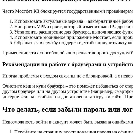
Часто Мостбет КЗ блокируется государственными провайдерами
Использовать актуальные зеркала – альтернативные рабо
Настроить VPN-сервис, который изменит ваш IP-адрес и п
Установить расширение для браузера, выполняющее фун
Использовать мобильное приложение Мостбет, если пробл
Обращаться в службу поддержки, чтобы получить актуаль
Применение этих способов обычно решает вопрос с доступом б
Рекомендации по работе с браузерами и устройст
Иногда проблемы с входом связаны не с блокировкой, а с неко
Очистите кэш и куки браузера – это поможет избавиться от с
другом браузере или на другом устройстве (например, смартф
интернет-сигнал стабилен и достаточен для загрузки сайта. П
Что делать, если забыли пароль или ло
Невозможность войти в аккаунт может быть вызвана ошибками
Перейдите на страницу восстановления пароля на официа