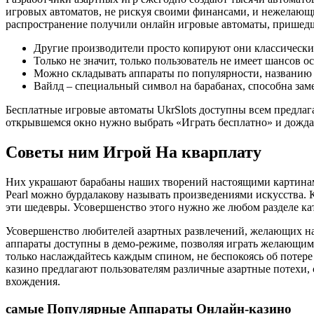
игровых автоматов, не рискуя своими финансами, и нежелающи
распространение получили онлайн игровые автоматы, пришедш
Другие производители просто копируют они классически
Только не значит, только пользователь не имеет шансов о
Можно складывать аппараты по популярности, названию 
Вайлд – специальный символ на барабанах, способна зам
Бесплатные игровые автоматы UkrSlots доступны всем предлага
открывшемся окно нужно выбрать «Играть бесплатно» и дождать
Советы ним Игрой На кварплату
Них украшают барабаны наших творений настоящими картинами
Pearl можно бурдалакову называть произведениями искусства. 
эти шедевры. Усовершенство этого нужно же любом разделе ка
Усовершенство любителей азартных развлечений, желающих на
аппараты доступны в демо-режиме, позволяя играть желающим 
только наслаждайтесь каждым спином, не беспокоясь об потер
казино предлагают пользователям различные азартные потехи,
вхождения.
самые Популярные Аппараты Онлайн-казино