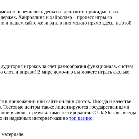
 «можно перечислить деньги в депозит и прикидыват их
адержек. Хайроллинг и хайроллер – процесс игры со
 и нашем сайте же играть в них можно прямо здесь, на этой
аудитория игроков за счет разнообразия функционала, систем
слот, и вправо! В мире демо-игр вы можете играть сколько
я в приложении или сайте онлайн слотов. Иногда и качестве
ов. Тестовые центры также лицензируются государственными
ои выводы с результатами тестирования. С UkrSlots вы всегда
ого из надежных интернет-казино
топ казино
.
 материале.