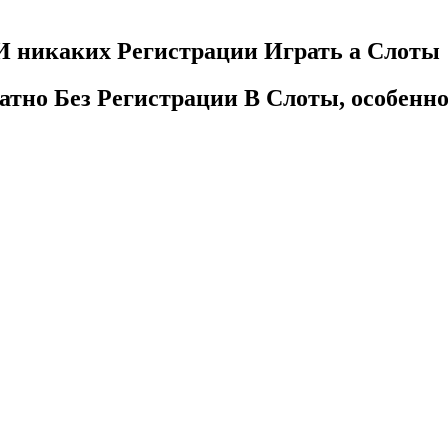
 никаких Регистрации Играть а Слоты
атно Без Регистрации В Слоты, особенн