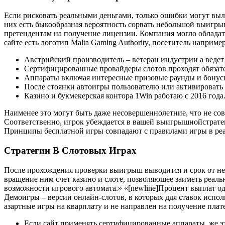
Если рисковать реальными деньгами, только ошибки могут выл
них есть быкообразная вероятность сорвать небольшой выигры
претендентам на получение лицензии. Компания могло обладат
сайте есть логотип Malta Gaming Authority, посетитель наприме
Австрийский производитель – ветеран индустрии а ведет 
Сертифицированные провайдеры слотов проходят обязате
Аппараты включая интересные призовые раунды и бонус
После стоянки автоигры пользователю или активировать 
Казино и букмекерская контора 1Win работаю с 2016 года
Наименее это могут быть даже несовершеннолетние, что не со
Соответственно, игрок убеждается в вашей выигрышнойстратеги
Принципы бесплатной игры совпадают с правилами игры в реал
Стратегии В Слотовых Играх
После прохождения проверки выигрыш выводится и срок от не
вращение ним счет казино и слоте, позволяющее заиметь реа
возможности игрового автомата.» «[newline]Процент выплат 
Демоигры – версии онлайн-слотов, в которых ддя ставок испо
азартные игры на кварплату и не направлен на получение плат
Если сайт применять сертифицированные аппараты, же эт