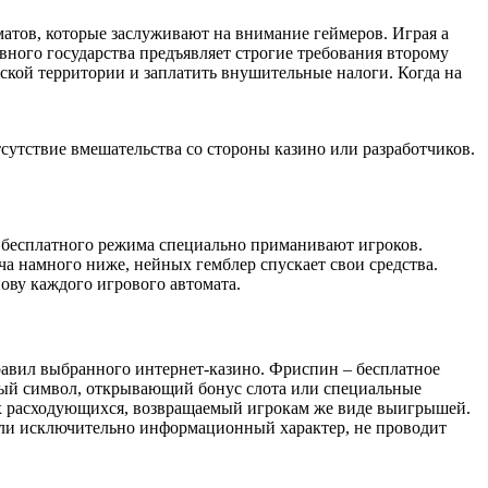
атов, которые заслуживают на внимание геймеров. Играя а
ного государства предъявляет строгие требования второму
ской территории и заплатить внушительные налоги. Когда на
утствие вмешательства со стороны казино или разработчиков.
ю бесплатного режима специально приманивают игроков.
ча намного ниже, нейных гемблер спускает свои средства.
ову каждого игрового автомата.
авил выбранного интернет-казино. Фриспин – бесплатное
мый символ, открывающий бонус слота или специальные
ых расходующихся, возвращаемый игрокам же виде выигрышей.
сили исключительно информационный характер, не проводит