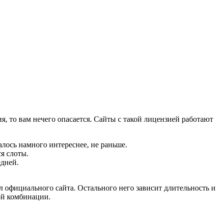
, то вам нечего опасается. Сайты с такой лицензией работают
ось намного интереснее, не раньше.
я слоты.
едней.
 официального сайта. Остального него зависит длительность и
ой комбинации.