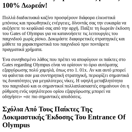
100% Δωρεάν!
Πολλά διαδικτυακά καζίνο προσφέρουν διάφορα ελκυστικά
μπόνους και προωθητικές ενέργειες, δίνοντάς σας την ευκαιρία να
αυξήσετε το κεφάλαιό σας από την αρχή. Παίξτε τη δωρεάν έκδοση
του Gates of Olympus για να κατανοήσετε τις λειτουργίες του
παιχνιδιού χωρίς ρίσκο. Δοκιμάστε διαφορετικές στρατηγικές και
μάθετε τα χαρακτηριστικά του παιχνιδιού πριν ποντάρετε
πραγματικά χρήματα.
Ένα συνηθισμένο λάθος που πρέπει να αποφύγουν οι παίκτες στο
Gates regarding Olympus είναι να ορίσουν το όριο αυτόματης
εξαργύρωσης πολύ χαμηλά, όπως στο 1. 01x. Αν και αυτό μπορεί
να φαίνεται σαν μια συντηρητική στρατηγική, περιορίζει σημαντικά
τις δυνατότητες για μεγαλύτερες νίκες. Η υψηλή μεταβλητότητα
του παιχνιδιού και οι σημαντικοί πολλαπλασιαστές σημαίνουν ότι η
ρύθμιση ενός υψηλότερου ορίου εξαργύρωσης μπορεί να
οδηγήσει» «σε πιο σημαντικές αποδόσεις.
Σχόλια Από Τους Παίκτες Της
Δοκιμαστικής Έκδοσης Του Entrance Of
Olympus