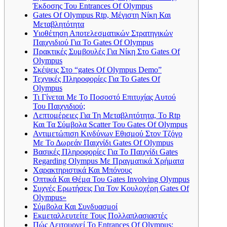
Έκδοσης Του Entrances Of Olympus
Gates Of Olympus Rtp, Μέγιστη Νίκη Και
Μεταβλητότητα
Υιοθέτηση Αποτελεσματικών Στρατηγικών
Παιχνιδιού Για Το Gates Of Olympus
Πρακτικές Συμβουλές Για Νίκη Στο Gates Of
Olympus
Σκέψεις Στο “gates Of Olympus Demo”
Τεχνικές Πληροφορίες Για Το Gates Of
Olympus
Τι Γίνεται Με Το Ποσοστό Επιτυχίας Αυτού
Του Παιχνιδιού;
Λεπτομέρειες Για Τη Μεταβλητότητα, Το Rtp
Και Τα Σύμβολα Scatter Του Gates Of Olympus
Αντιμετώπιση Κινδύνων Εθισμού Στον Τζόγο
Με Το Δωρεάν Παιχνίδι Gates Of Olympus
Βασικές Πληροφορίες Για Το Παιχνίδι Gates
Regarding Olympus Με Πραγματικά Χρήματα
Χαρακτηριστικά Και Μπόνους
Οπτικά Και Θέμα Του Gates Involving Olympus
Συχνές Ερωτήσεις Για Τον Κουλοχέρη Gates Of
Olympus»
Σύμβολα Και Συνδυασμοί
Εκμεταλλευτείτε Τους Πολλαπλασιαστές
Πώς Λειτουργεί Το Entrances Of Olympus;