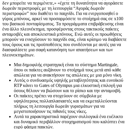
δεν μπορείτε να περιμένετε,» «έχετε τη δυνατότητα να αγοράσετε
δωρεάν περιστροφές με τη λειτουργία “Αγοράς δωρεάν
περιστροφών” που διαθέτει το παιχνίδι. Για να ενεργοποιηθεί ο
γύρος μπόνους, αρκεί να προσαρμόσετε το στοίχημά σας σε x100
του βασικού πονταρίσματος. Τα προγράμματα επιβράβευσης είναι
ένα άλλο πλεονέκτημα, προσφέροντας στους τακτικούς παίκτες
ανταμοιβές και αποκλειστικά μπόνους. Ενώ αυτές οι προωθήσεις
μπορούν να ενισχύσουν το παιχνίδι σας, είναι κρίσιμο να διαβάσετε
τους όρους και τις προϋποθέσεις που συνδέονται με αυτές για να
διασφαλίσετε μια σαφή κατανόηση των απαιτήσεων και των
πλεονεκτημάτων.
Μια δημοφιλής στρατηγική είναι το σύστημα Martingale,
όπου οι παίκτες αυξάνουν το στοίχημά τους μετά από κάθε
απώλεια για να ανακτήσουν τις απώλειες με μια μόνο νίκη.
Αυτός ο συνδυασμός υψηλής μεταβλητότητας και ευνοϊκού
RTP κάνει το Gates of Olympus μια ελκυστική επιλογή για
όσους θέλουν να βιώσουν και το ρίσκο και την ανταμοιβή.
Οι παίκτες πρέπει να στοχεύουν σε σύμβολα με
υψηλότερους πολλαπλασιαστές και να εκμεταλλεύονται
πλήρως τη λειτουργία δωρεάν γυρισμάτων για να
μεγιστοποιήσουν τις πιθανές τους νίκες.
Αυτά τα χαρακτηριστικά παρέχουν συλλογικά ένα ευέλικτο
και δυναμικό περιβάλλον στοιχηματισμού που καλύπτει ένα
ευρύ φάσμα παικτών.