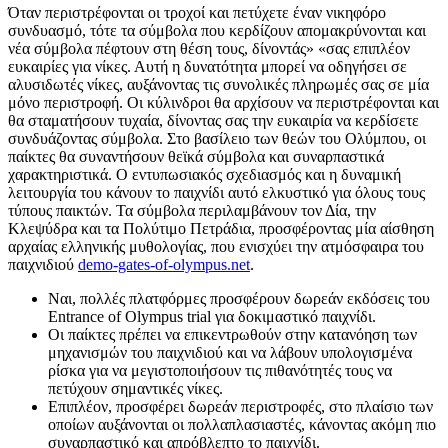
Όταν περιστρέφονται οι τροχοί και πετύχετε έναν νικηφόρο
συνδυασμό, τότε τα σύμβολα που κερδίζουν απομακρύνονται και
νέα σύμβολα πέφτουν στη θέση τους, δίνοντάς» «σας επιπλέον
ευκαιρίες για νίκες. Αυτή η δυνατότητα μπορεί να οδηγήσει σε
αλυσιδωτές νίκες, αυξάνοντας τις συνολικές πληρωμές σας σε μία
μόνο περιστροφή. Οι κύλινδροι θα αρχίσουν να περιστρέφονται και
θα σταματήσουν τυχαία, δίνοντας σας την ευκαιρία να κερδίσετε
συνδυάζοντας σύμβολα. Στο βασίλειο των θεών του Ολύμπου, οι
παίκτες θα συναντήσουν θεϊκά σύμβολα και συναρπαστικά
χαρακτηριστικά. Ο εντυπωσιακός σχεδιασμός και η δυναμική
λειτουργία του κάνουν το παιχνίδι αυτό ελκυστικό για όλους τους
τύπους παικτών. Τα σύμβολα περιλαμβάνουν τον Δία, την
Κλεψύδρα και τα Πολύτιμο Πετράδια, προσφέροντας μία αίσθηση
αρχαίας ελληνικής μυθολογίας, που ενισχύει την ατμόσφαιρα του
παιχνιδιού
demo-gates-of-olympus.net
.
Ναι, πολλές πλατφόρμες προσφέρουν δωρεάν εκδόσεις του
Entrance of Olympus trial για δοκιμαστικό παιχνίδι.
Οι παίκτες πρέπει να επικεντρωθούν στην κατανόηση των
μηχανισμών του παιχνιδιού και να λάβουν υπολογισμένα
ρίσκα για να μεγιστοποιήσουν τις πιθανότητές τους να
πετύχουν σημαντικές νίκες.
Επιπλέον, προσφέρει δωρεάν περιστροφές, στο πλαίσιο των
οποίων αυξάνονται οι πολλαπλασιαστές, κάνοντας ακόμη πιο
συναρπαστικό και απρόβλεπτο το παιχνίδι.