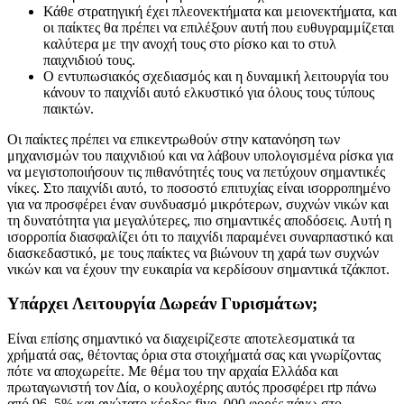
Κάθε στρατηγική έχει πλεονεκτήματα και μειονεκτήματα, και
οι παίκτες θα πρέπει να επιλέξουν αυτή που ευθυγραμμίζεται
καλύτερα με την ανοχή τους στο ρίσκο και το στυλ
παιχνιδιού τους.
Ο εντυπωσιακός σχεδιασμός και η δυναμική λειτουργία του
κάνουν το παιχνίδι αυτό ελκυστικό για όλους τους τύπους
παικτών.
Οι παίκτες πρέπει να επικεντρωθούν στην κατανόηση των
μηχανισμών του παιχνιδιού και να λάβουν υπολογισμένα ρίσκα για
να μεγιστοποιήσουν τις πιθανότητές τους να πετύχουν σημαντικές
νίκες. Στο παιχνίδι αυτό, το ποσοστό επιτυχίας είναι ισορροπημένο
για να προσφέρει έναν συνδυασμό μικρότερων, συχνών νικών και
τη δυνατότητα για μεγαλύτερες, πιο σημαντικές αποδόσεις. Αυτή η
ισορροπία διασφαλίζει ότι το παιχνίδι παραμένει συναρπαστικό και
διασκεδαστικό, με τους παίκτες να βιώνουν τη χαρά των συχνών
νικών και να έχουν την ευκαιρία να κερδίσουν σημαντικά τζάκποτ.
Υπάρχει Λειτουργία Δωρεάν Γυρισμάτων;
Είναι επίσης σημαντικό να διαχειρίζεστε αποτελεσματικά τα
χρήματά σας, θέτοντας όρια στα στοιχήματά σας και γνωρίζοντας
πότε να αποχωρείτε. Με θέμα του την αρχαία Ελλάδα και
πρωταγωνιστή τον Δία, ο κουλοχέρης αυτός προσφέρει rtp πάνω
από 96, 5% και ανώτατο κέρδος five. 000 φορές πάνω στο