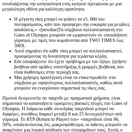
συνδυάζοντας την κινητικότητα ενός κινητού τηλεφώνου με μια
μεγαλύτερη οθόνη για καλύτερη ορατότητα.
Η μέγιστη νίκη μπορεί να φτάσει τα x5. 000 του
πονταρίσματος, κάτι που προσφέρει την ευκαιρία για μεγάλες
αποδόσεις.» «[newline]Τα σύμβολα πολλαπλασιαστή στο
Gates of Olympus μπορούν να εμφανιστούν σε οποιοδήποτε
γύρισμα, με τιμές που κυμαίνονται από TWO TIMES έως
500X.
Αυτό σημαίνει ότι κάθε νίκη μπορεί να πολλαπλασιαστεί,
προσφέροντας τη δυνατότητα για τεράστια κέρδη.
Εάν υποψιάζεστε ότι έχετε πρόβλημα με τον τζόγο, ζητήστε
βοήθεια από ομάδες υποστήριξης ή γραμμές βοήθειας που
είναι διαθέσιμες στην περιοχή σας.
Μια χρήσιμη προσέγγιση είναι να επικεντρωθείτε στα
σύμβολα με υψηλότερους πολλαπλασιαστές, καθώς αυτά
μπορούν να ενισχύσουν σημαντικά τις νίκες σας.
Προτού δεσμευτείτε σε παιχνίδι με πραγματικά χρήματα, είναι
σημαντικό να κατανοήσετε ορισμένες βασικές πτυχές του Gates of
Olympus. Η διάρκεια κάθε συνεδρίας παιχνιδιού μπορεί να
διαφέρει, συνήθως διαρκεί μεταξύ 8 και 25 δευτερολέπτων ανά
γύρισμα. Το RTP (Return to Player) του» «παιχνιδιού είναι 96,
50%, υποδεικνύοντας ότι, μακροπρόθεσμα, οι παίκτες μπορούν να
αναμένουν μια λογική απόδοση των στοιχημάτων τους. Αυτός ο