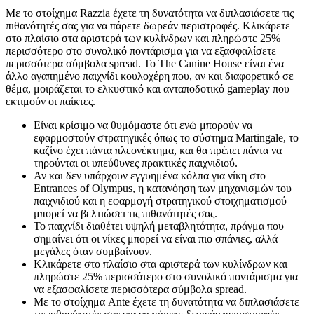
Με το στοίχημα Razzia έχετε τη δυνατότητα να διπλασιάσετε τις
πιθανότητές σας για να πάρετε δωρεάν περιστροφές. Κλικάρετε
στο πλαίσιο στα αριστερά των κυλίνδρων και πληρώστε 25%
περισσότερο στο συνολικό ποντάρισμα για να εξασφαλίσετε
περισσότερα σύμβολα spread. Το The Canine House είναι ένα
άλλο αγαπημένο παιχνίδι κουλοχέρη που, αν και διαφορετικό σε
θέμα, μοιράζεται το ελκυστικό και ανταποδοτικό gameplay που
εκτιμούν οι παίκτες.
Είναι κρίσιμο να θυμόμαστε ότι ενώ μπορούν να
εφαρμοστούν στρατηγικές όπως το σύστημα Martingale, το
καζίνο έχει πάντα πλεονέκτημα, και θα πρέπει πάντα να
τηρούνται οι υπεύθυνες πρακτικές παιχνιδιού.
Αν και δεν υπάρχουν εγγυημένα κόλπα για νίκη στο
Entrances of Olympus, η κατανόηση των μηχανισμών του
παιχνιδιού και η εφαρμογή στρατηγικού στοιχηματισμού
μπορεί να βελτιώσει τις πιθανότητές σας.
Το παιχνίδι διαθέτει υψηλή μεταβλητότητα, πράγμα που
σημαίνει ότι οι νίκες μπορεί να είναι πιο σπάνιες, αλλά
μεγάλες όταν συμβαίνουν.
Κλικάρετε στο πλαίσιο στα αριστερά των κυλίνδρων και
πληρώστε 25% περισσότερο στο συνολικό ποντάρισμα για
να εξασφαλίσετε περισσότερα σύμβολα spread.
Με το στοίχημα Ante έχετε τη δυνατότητα να διπλασιάσετε