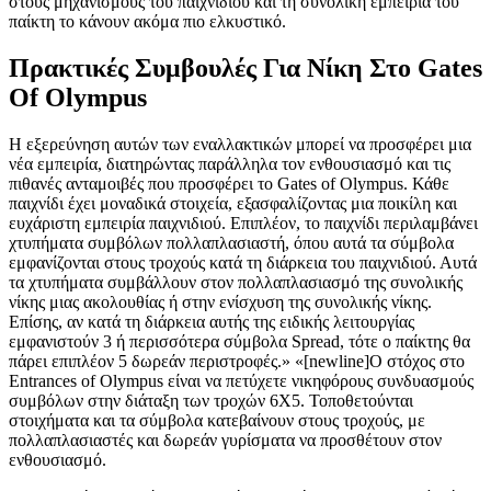
στους μηχανισμούς του παιχνιδιού και τη συνολική εμπειρία του
παίκτη το κάνουν ακόμα πιο ελκυστικό.
Πρακτικές Συμβουλές Για Νίκη Στο Gates
Of Olympus
Η εξερεύνηση αυτών των εναλλακτικών μπορεί να προσφέρει μια
νέα εμπειρία, διατηρώντας παράλληλα τον ενθουσιασμό και τις
πιθανές ανταμοιβές που προσφέρει το Gates of Olympus. Κάθε
παιχνίδι έχει μοναδικά στοιχεία, εξασφαλίζοντας μια ποικίλη και
ευχάριστη εμπειρία παιχνιδιού. Επιπλέον, το παιχνίδι περιλαμβάνει
χτυπήματα συμβόλων πολλαπλασιαστή, όπου αυτά τα σύμβολα
εμφανίζονται στους τροχούς κατά τη διάρκεια του παιχνιδιού. Αυτά
τα χτυπήματα συμβάλλουν στον πολλαπλασιασμό της συνολικής
νίκης μιας ακολουθίας ή στην ενίσχυση της συνολικής νίκης.
Επίσης, αν κατά τη διάρκεια αυτής της ειδικής λειτουργίας
εμφανιστούν 3 ή περισσότερα σύμβολα Spread, τότε ο παίκτης θα
πάρει επιπλέον 5 δωρεάν περιστροφές.» «[newline]Ο στόχος στο
Entrances of Olympus είναι να πετύχετε νικηφόρους συνδυασμούς
συμβόλων στην διάταξη των τροχών 6X5. Τοποθετούνται
στοιχήματα και τα σύμβολα κατεβαίνουν στους τροχούς, με
πολλαπλασιαστές και δωρεάν γυρίσματα να προσθέτουν στον
ενθουσιασμό.