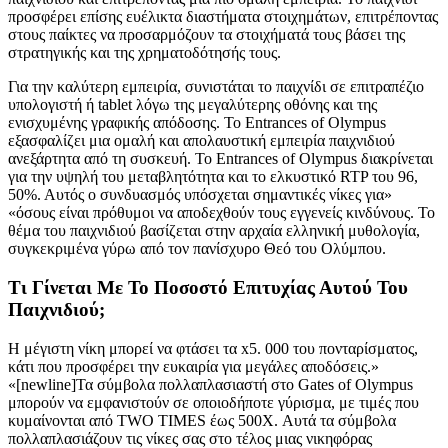
προσφέρει επίσης ευέλικτα διαστήματα στοιχημάτων, επιτρέποντας
στους παίκτες να προσαρμόζουν τα στοιχήματά τους βάσει της
στρατηγικής και της χρηματοδότησής τους.
Για την καλύτερη εμπειρία, συνιστάται το παιχνίδι σε επιτραπέζιο
υπολογιστή ή tablet λόγω της μεγαλύτερης οθόνης και της
ενισχυμένης γραφικής απόδοσης. Το Entrances of Olympus
εξασφαλίζει μια ομαλή και απολαυστική εμπειρία παιχνιδιού
ανεξάρτητα από τη συσκευή. Το Entrances of Olympus διακρίνεται
για την υψηλή του μεταβλητότητα και το ελκυστικό RTP του 96,
50%. Αυτός ο συνδυασμός υπόσχεται σημαντικές νίκες για»
«όσους είναι πρόθυμοι να αποδεχθούν τους εγγενείς κινδύνους. Το
θέμα του παιχνιδιού βασίζεται στην αρχαία ελληνική μυθολογία,
συγκεκριμένα γύρω από τον πανίσχυρο Θεό του Ολύμπου.
Τι Γίνεται Με Το Ποσοστό Επιτυχίας Αυτού Του
Παιχνιδιού;
Η μέγιστη νίκη μπορεί να φτάσει τα x5. 000 του πονταρίσματος,
κάτι που προσφέρει την ευκαιρία για μεγάλες αποδόσεις.»
«[newline]Τα σύμβολα πολλαπλασιαστή στο Gates of Olympus
μπορούν να εμφανιστούν σε οποιοδήποτε γύρισμα, με τιμές που
κυμαίνονται από TWO TIMES έως 500X. Αυτά τα σύμβολα
πολλαπλασιάζουν τις νίκες σας στο τέλος μιας νικηφόρας