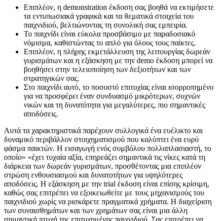
Επιπλέον, η demonstration έκδοση σας βοηθά να εκτιμήσετε
τα εντυπωσιακά γραφικά και τα θεματικά στοιχεία του
παιχνιδιού, βελτιώνοντας τη συνολική σας εμπειρία.
Το παιχνίδι είναι εύκολα προσβάσιμο με παραδοσιακό
νόμισμα, καθιστώντας το απλό για όλους τους παίκτες.
Επιπλέον, η πλήρης εκμετάλλευση της λειτουργίας δωρεάν
γυρισμάτων και η εξάσκηση με την demo έκδοση μπορεί να
βοηθήσει στην τελειοποίηση των δεξιοτήτων και των
στρατηγικών σας.
Στο παιχνίδι αυτό, το ποσοστό επιτυχίας είναι ισορροπημένο
για να προσφέρει έναν συνδυασμό μικρότερων, συχνών
νικών και τη δυνατότητα για μεγαλύτερες, πιο σημαντικές
αποδόσεις.
Αυτά τα χαρακτηριστικά παρέχουν συλλογικά ένα ευέλικτο και
δυναμικό περιβάλλον στοιχηματισμού που καλύπτει ένα ευρύ
φάσμα παικτών. Η εισαγωγή ενός συμβόλου πολλαπλασιαστή, το
οποίο» «έχει τυχαία αξία, επηρεάζει σημαντικά τις νίκες κατά τη
διάρκεια των δωρεάν γυρισμάτων, προσθέτοντας μια επιπλέον
στρώση ενθουσιασμού και δυνατοτήτων για υψηλότερες
αποδόσεις. Η εξάσκηση με την trial έκδοση είναι επίσης κρίσιμη,
καθώς σας επιτρέπει να εξοικειωθείτε με τους μηχανισμούς του
παιχνιδιού χωρίς να ρισκάρετε πραγματικά χρήματα. Η διαχείριση
των συναισθημάτων και των χρημάτων σας είναι μια άλλη
σημαντική πτυχή της επιτυχημένης παιχνιδιού. Σας επιτρέπει να