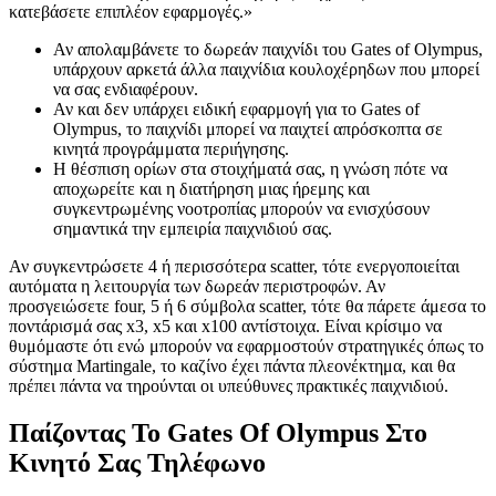
κατεβάσετε επιπλέον εφαρμογές.»
Αν απολαμβάνετε το δωρεάν παιχνίδι του Gates of Olympus,
υπάρχουν αρκετά άλλα παιχνίδια κουλοχέρηδων που μπορεί
να σας ενδιαφέρουν.
Αν και δεν υπάρχει ειδική εφαρμογή για το Gates of
Olympus, το παιχνίδι μπορεί να παιχτεί απρόσκοπτα σε
κινητά προγράμματα περιήγησης.
Η θέσπιση ορίων στα στοιχήματά σας, η γνώση πότε να
αποχωρείτε και η διατήρηση μιας ήρεμης και
συγκεντρωμένης νοοτροπίας μπορούν να ενισχύσουν
σημαντικά την εμπειρία παιχνιδιού σας.
Αν συγκεντρώσετε 4 ή περισσότερα scatter, τότε ενεργοποιείται
αυτόματα η λειτουργία των δωρεάν περιστροφών. Αν
προσγειώσετε four, 5 ή 6 σύμβολα scatter, τότε θα πάρετε άμεσα το
ποντάρισμά σας x3, x5 και x100 αντίστοιχα. Είναι κρίσιμο να
θυμόμαστε ότι ενώ μπορούν να εφαρμοστούν στρατηγικές όπως το
σύστημα Martingale, το καζίνο έχει πάντα πλεονέκτημα, και θα
πρέπει πάντα να τηρούνται οι υπεύθυνες πρακτικές παιχνιδιού.
Παίζοντας Το Gates Of Olympus Στο
Κινητό Σας Τηλέφωνο