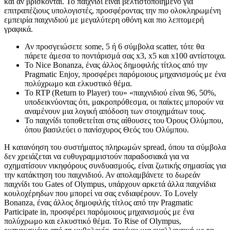
και αν βρίσκονται. Το παιχνίδι είναι βελτιστοποιημένο για
επιτραπέζιους υπολογιστές, προσφέροντας την πιο ολοκληρωμένη
εμπειρία παιχνιδιού με μεγαλύτερη οθόνη και πιο λεπτομερή
γραφικά.
Αν προσγειώσετε some, 5 ή 6 σύμβολα scatter, τότε θα
πάρετε άμεσα το ποντάρισμά σας x3, x5 και x100 αντίστοιχα.
Το Nice Bonanza, ένας άλλος δημοφιλής τίτλος από την
Pragmatic Enjoy, προσφέρει παρόμοιους μηχανισμούς με ένα
πολύχρωμο και ελκυστικό θέμα.
Το RTP (Return to Player) του» «παιχνιδιού είναι 96, 50%,
υποδεικνύοντας ότι, μακροπρόθεσμα, οι παίκτες μπορούν να
αναμένουν μια λογική απόδοση των στοιχημάτων τους.
Το παιχνίδι τοποθετείται στις αίθουσες του Όρους Ολύμπου,
όπου βασιλεύει ο πανίσχυρος Θεός του Ολύμπου.
Η κατανόηση του συστήματος πληρωμών spread, όπου τα σύμβολα
δεν χρειάζεται να ευθυγραμμιστούν παραδοσιακά για να
σχηματίσουν νικηφόρους συνδυασμούς, είναι ζωτικής σημασίας για
την κατάκτηση του παιχνιδιού. Αν απολαμβάνετε το δωρεάν
παιχνίδι του Gates of Olympus, υπάρχουν αρκετά άλλα παιχνίδια
κουλοχέρηδων που μπορεί να σας ενδιαφέρουν. Το Lovely
Bonanza, ένας άλλος δημοφιλής τίτλος από την Pragmatic
Participate in, προσφέρει παρόμοιους μηχανισμούς με ένα
πολύχρωμο και ελκυστικό θέμα. Το Rise of Olympus,