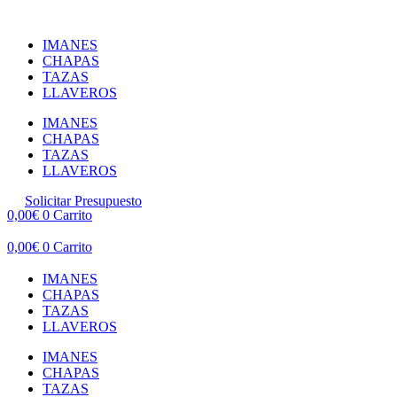
Ir
al
IMANES
contenido
CHAPAS
TAZAS
LLAVEROS
IMANES
CHAPAS
TAZAS
LLAVEROS
Solicitar Presupuesto
0,00
€
0
Carrito
0,00
€
0
Carrito
IMANES
CHAPAS
TAZAS
LLAVEROS
IMANES
CHAPAS
TAZAS