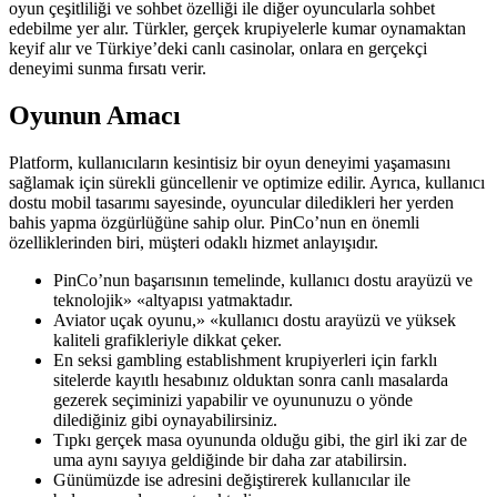
oyun çeşitliliği ve sohbet özelliği ile diğer oyuncularla sohbet
edebilme yer alır. Türkler, gerçek krupiyelerle kumar oynamaktan
keyif alır ve Türkiye’deki canlı casinolar, onlara en gerçekçi
deneyimi sunma fırsatı verir.
Oyunun Amacı
Platform, kullanıcıların kesintisiz bir oyun deneyimi yaşamasını
sağlamak için sürekli güncellenir ve optimize edilir. Ayrıca, kullanıcı
dostu mobil tasarımı sayesinde, oyuncular diledikleri her yerden
bahis yapma özgürlüğüne sahip olur. PinCo’nun en önemli
özelliklerinden biri, müşteri odaklı hizmet anlayışıdır.
PinCo’nun başarısının temelinde, kullanıcı dostu arayüzü ve
teknolojik» «altyapısı yatmaktadır.
Aviator uçak oyunu,» «kullanıcı dostu arayüzü ve yüksek
kaliteli grafikleriyle dikkat çeker.
En seksi gambling establishment krupiyerleri için farklı
sitelerde kayıtlı hesabınız olduktan sonra canlı masalarda
gezerek seçiminizi yapabilir ve oyununuzu o yönde
dilediğiniz gibi oynayabilirsiniz.
Tıpkı gerçek masa oyununda olduğu gibi, the girl iki zar de
uma aynı sayıya geldiğinde bir daha zar atabilirsin.
Günümüzde ise adresini değiştirerek kullanıcılar ile