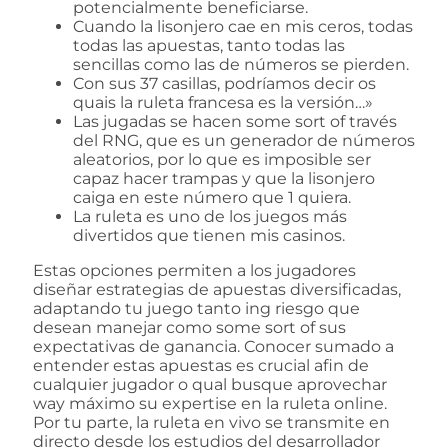
potencialmente beneficiarse.
Cuando la lisonjero cae en mis ceros, todas
todas las apuestas, tanto todas las
sencillas como las de números se pierden.
Con sus 37 casillas, podríamos decir os
quais la ruleta francesa es la versión…»
Las jugadas se hacen some sort of través
del RNG, que es un generador de números
aleatorios, por lo que es imposible ser
capaz hacer trampas y que la lisonjero
caiga en este número que 1 quiera.
La ruleta es uno de los juegos más
divertidos que tienen mis casinos.
Estas opciones permiten a los jugadores
diseñar estrategias de apuestas diversificadas,
adaptando tu juego tanto ing riesgo que
desean manejar como some sort of sus
expectativas de ganancia. Conocer sumado a
entender estas apuestas es crucial afin de
cualquier jugador o qual busque aprovechar
way máximo su expertise en la ruleta online.
Por tu parte, la ruleta en vivo se transmite en
directo desde los estudios del desarrollador