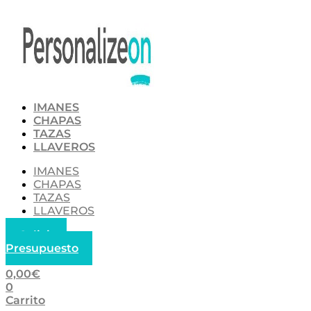
Ir
al
contenido
IMANES
CHAPAS
TAZAS
LLAVEROS
IMANES
CHAPAS
TAZAS
LLAVEROS
Solicitar
Presupuesto
0,00
€
0
Carrito