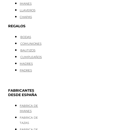
IMANES
LLAVEROS
CHAPAS
REGALOS
BODAS
COMUNIONES
BAUTIZOS
CUMPLEAÑOS
MADRES
PADRES
FABRICANTES
DESDE ESPAÑA
FABRICA DE
IMANES
FABRICA DE
TAZAS
FABRICA DE