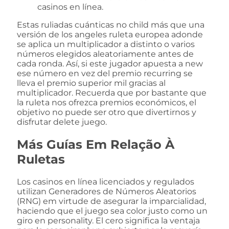
casinos en línea.
Estas ruliadas cuánticas no child más que una
versión de los angeles ruleta europea adonde
se aplica un multiplicador a distinto o varios
números elegidos aleatoriamente antes de
cada ronda. Así, si este jugador apuesta a new
ese número en vez del premio recurring se
lleva el premio superior mil gracias al
multiplicador. Recuerda que por bastante que
la ruleta nos ofrezca premios económicos, el
objetivo no puede ser otro que divertirnos y
disfrutar delete juego.
Más Guías Em Relação À
Ruletas
Los casinos en línea licenciados y regulados
utilizan Generadores de Números Aleatorios
(RNG) em virtude de asegurar la imparcialidad,
haciendo que el juego sea color justo como un
giro en personality. El cero significa la ventaja