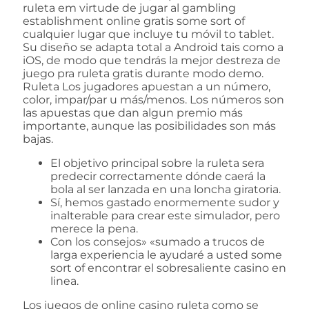
ruleta em virtude de jugar al gambling
establishment online gratis some sort of
cualquier lugar que incluye tu móvil to tablet.
Su diseño se adapta total a Android tais como a
iOS, de modo que tendrás la mejor destreza de
juego pra ruleta gratis durante modo demo.
Ruleta Los jugadores apuestan a un número,
color, impar/par u más/menos. Los números son
las apuestas que dan algun premio más
importante, aunque las posibilidades son más
bajas.
El objetivo principal sobre la ruleta sera
predecir correctamente dónde caerá la
bola al ser lanzada en una loncha giratoria.
Sí, hemos gastado enormemente sudor y
inalterable para crear este simulador, pero
merece la pena.
Con los consejos» «sumado a trucos de
larga experiencia le ayudaré a usted some
sort of encontrar el sobresaliente casino en
linea.
Los juegos de online casino ruleta como se