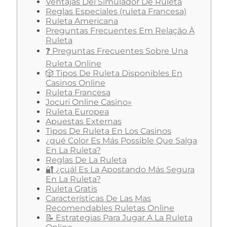
Ventajas Del Simulador De Ruleta
Reglas Especiales (ruleta Francesa)
Ruleta Americana
Preguntas Frecuentes Em Relação À
Ruleta
❓ Preguntas Frecuentes Sobre Una
Ruleta Online
🎲 Tipos De Ruleta Disponibles En
Casinos Online
Ruleta Francesa
Jocuri Online Casino»
Ruleta Europea
Apuestas Externas
Tipos De Ruleta En Los Casinos
¿qué Color Es Más Possible Que Salga
En La Ruleta?
Reglas De La Ruleta
🔐 ¿cuál Es La Apostando Más Segura
En La Ruleta?
Ruleta Gratis
Características De Las Mas
Recomendables Ruletas Online
📝 Estrategias Para Jugar A La Ruleta