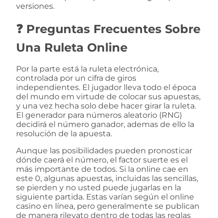
versiones.
❓ Preguntas Frecuentes Sobre
Una Ruleta Online
Por la parte está la ruleta electrónica,
controlada por un cifra de giros
independientes. El jugador lleva todo el época
del mundo em virtude de colocar sus apuestas,
y una vez hecha solo debe hacer girar la ruleta.
El generador para números aleatorio (RNG)
decidirá el número ganador, ademas de ello la
resolución de la apuesta.
Aunque las posibilidades pueden pronosticar
dónde caerá el número, el factor suerte es el
más importante de todos. Si la online cae en
este 0, algunas apuestas, incluidas las sencillas,
se pierden y no usted puede jugarlas en la
siguiente partida. Estas varían según el online
casino en línea, pero generalmente se publican
de manera rilevato dentro de todas las reglas