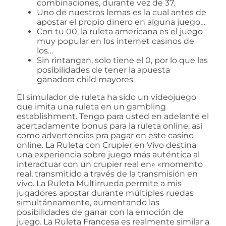
combinaciones, durante vez de 37.
Uno de nuestros lemas es la cual antes de
apostar el propio dinero en alguna juego…
Con tu 00, la ruleta americana es el juego
muy popular en los internet casinos de
los…
Sin rintangan, solo tiene el 0, por lo que las
posibilidades de tener la apuesta
ganadora child mayores.
El simulador de ruleta ha sido un videojuego
que imita una ruleta en un gambling
establishment. Tengo para usted en adelante el
acertadamente bonus para la ruleta online, así
como advertencias pra pagar en este casino
online. La Ruleta con Crupier en Vivo destina
una experiencia sobre juego más auténtica al
interactuar con un crupier real en» «momento
real, transmitido a través de la transmisión en
vivo. La Ruleta Multirrueda permite a mis
jugadores apostar durante múltiples ruedas
simultáneamente, aumentando las
posibilidades de ganar con la emoción de
juego. La Ruleta Francesa es realmente similar a