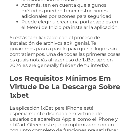
Además, ten en cuenta que algunos
métodos pueden tener restricciones
adicionales por razones para seguridad.
Puede elegir u crear una portapapeles en
el Menú de Inicio pra instalar la aplicación.
Si estás familiarizado con el proceso de
instalación de archivos apk, genial. Te
guiaremos paso a pasillo para que lo logres sin
contratiempos. Una de todas las primeras cosas
os quais notarás al fazer uso de 1xBet app en
2024 es are generally fluidez de tu interfaz.
Los Requisitos Mínimos Em
Virtude De La Descarga Sobre
1xbet
La aplicación 1xBet para iPhone está
especialmente diseñada em virtude de
usuarios de aparelhos Apple, como el iPhone y
el iPad. Ofrece este juego optimizado con un
conjunto completo de funciones pra satisfacer