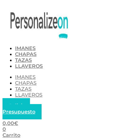
Ir
al
contenido
IMANES
CHAPAS
TAZAS
LLAVEROS
IMANES
CHAPAS
TAZAS
LLAVEROS
Solicitar
Presupuesto
0,00
€
0
Carrito