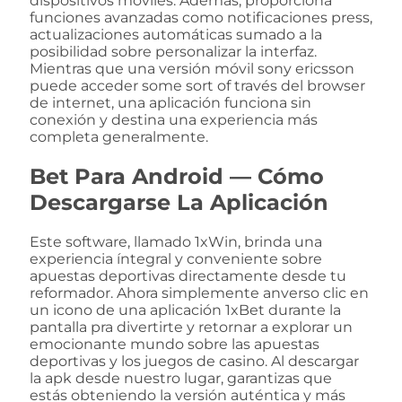
dispositivos móviles. Además, proporciona
funciones avanzadas como notificaciones press,
actualizaciones automáticas sumado a la
posibilidad sobre personalizar la interfaz.
Mientras que una versión móvil sony ericsson
puede acceder some sort of través del browser
de internet, una aplicación funciona sin
conexión y destina una experiencia más
completa generalmente.
Bet Para Android — Cómo
Descargarse La Aplicación
Este software, llamado 1xWin, brinda una
experiencia íntegral y conveniente sobre
apuestas deportivas directamente desde tu
reformador. Ahora simplemente anverso clic en
un icono de una aplicación 1xBet durante la
pantalla pra divertirte y retornar a explorar un
emocionante mundo sobre las apuestas
deportivas y los juegos de casino. Al descargar
la apk desde nuestro lugar, garantizas que
estás obteniendo la versión auténtica y más