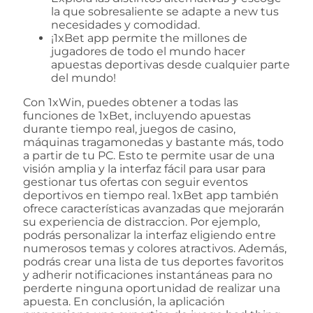
la que sobresaliente se adapte a new tus
necesidades y comodidad.
¡1xBet app permite the millones de
jugadores de todo el mundo hacer
apuestas deportivas desde cualquier parte
del mundo!
Con 1xWin, puedes obtener a todas las
funciones de 1xBet, incluyendo apuestas
durante tiempo real, juegos de casino,
máquinas tragamonedas y bastante más, todo
a partir de tu PC. Esto te permite usar de una
visión amplia y la interfaz fácil para usar para
gestionar tus ofertas con seguir eventos
deportivos en tiempo real. 1xBet app también
ofrece características avanzadas que mejorarán
su experiencia de distraccion. Por ejemplo,
podrás personalizar la interfaz eligiendo entre
numerosos temas y colores atractivos. Además,
podrás crear una lista de tus deportes favoritos
y adherir notificaciones instantáneas para no
perderte ninguna oportunidad de realizar una
apuesta. En conclusión, la aplicación