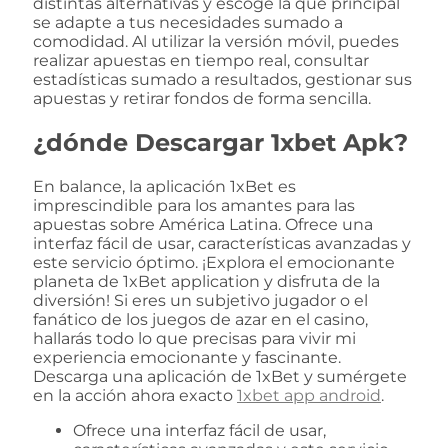
distintas alternativas y escoge la que principal
se adapte a tus necesidades sumado a
comodidad. Al utilizar la versión móvil, puedes
realizar apuestas en tiempo real, consultar
estadísticas sumado a resultados, gestionar sus
apuestas y retirar fondos de forma sencilla.
¿dónde Descargar 1xbet Apk?
En balance, la aplicación 1xBet es
imprescindible para los amantes para las
apuestas sobre América Latina. Ofrece una
interfaz fácil de usar, características avanzadas y
este servicio óptimo. ¡Explora el emocionante
planeta de 1xBet application y disfruta de la
diversión! Si eres un subjetivo jugador o el
fanático de los juegos de azar en el casino,
hallarás todo lo que precisas para vivir mi
experiencia emocionante y fascinante.
Descarga una aplicación de 1xBet y sumérgete
en la acción ahora exacto
1xbet app android
.
Ofrece una interfaz fácil de usar,