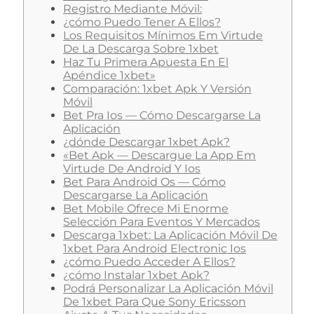
Registro Mediante Móvil:
¿cómo Puedo Tener A Ellos?
Los Requisitos Mínimos Em Virtude
De La Descarga Sobre 1xbet
Haz Tu Primera Apuesta En El
Apéndice 1xbet»
Comparación: 1xbet Apk Y Versión
Móvil
Bet Pra Ios — Cómo Descargarse La
Aplicación
¿dónde Descargar 1xbet Apk?
«Bet Apk — Descargue La App Em
Virtude De Android Y Ios
Bet Para Android Os — Cómo
Descargarse La Aplicación
Bet Mobile Ofrece Mi Enorme
Selección Para Eventos Y Mercados
Descarga 1xbet: La Aplicación Móvil De
1xbet Para Android Electronic Ios
¿cómo Puedo Acceder A Ellos?
¿cómo Instalar 1xbet Apk?
Podrá Personalizar La Aplicación Móvil
De 1xbet Para Que Sony Ericsson