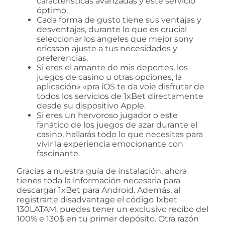
características avanzadas y este servicio
óptimo.
Cada forma de gusto tiene sus ventajas y
desventajas, durante lo que es crucial
seleccionar los angeles que mejor sony
ericsson ajuste a tus necesidades y
preferencias.
Si eres el amante de mis deportes, los
juegos de casino u otras opciones, la
aplicación» «pra iOS te da voie disfrutar de
todos los servicios de 1xBet directamente
desde su dispositivo Apple.
Si eres un hervoroso jugador o este
fanático de los juegos de azar durante el
casino, hallarás todo lo que necesitas para
vivir la experiencia emocionante con
fascinante.
Gracias a nuestra guía de instalación, ahora
tienes toda la información necesaria para
descargar 1xBet para Android. Además, al
registrarte disadvantage el código 1xbet
130LATAM, puedes tener un exclusivo recibo del
100% e 130$ en tu primer depósito. Otra razón