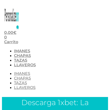
0,00
€
0
Carrito
IMANES
CHAPAS
TAZAS
LLAVEROS
IMANES
CHAPAS
TAZAS
LLAVEROS
Descarga 1xbet: La