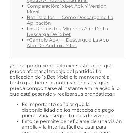
Ajuste A Tus Necesidades
Comparación: 1xbet Apk Y Versión
Móvil
Bet Para Ios — Cómo Descargarse La
Aplicación
Los Requisitos Mínimos Afin De La
Descarga De 1xbet
«Gamble Apk — Descargue La App
Afin De Android Y Ios
¿Se ha producido cualquier sustitución que
pueda afectar al trabajo del partido? La
aplicación de 1xBet Mobile le mantendrá al
tanto que tiene las notificaciones pra que
pueda comportarse al instante em relação à lo
que está pasando y realizar sus pronósticos.»
Es importante señalar que la
disponibilidad de los métodos de pago
puede variar según tu país de vivienda.
Esto te permite beneficiarse de una visión
amplia y la interfaz fácil de usar para
gestionar tus ofertas sumado a seguir