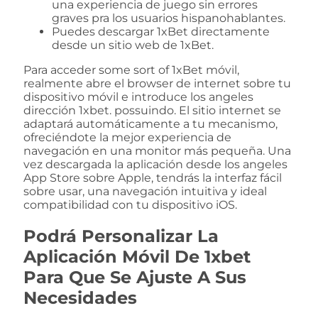
una experiencia de juego sin errores
graves pra los usuarios hispanohablantes.
Puedes descargar 1xBet directamente
desde un sitio web de 1xBet.
Para acceder some sort of 1xBet móvil,
realmente abre el browser de internet sobre tu
dispositivo móvil e introduce los angeles
dirección 1xbet. possuindo. El sitio internet se
adaptará automáticamente a tu mecanismo,
ofreciéndote la mejor experiencia de
navegación en una monitor más pequeña. Una
vez descargada la aplicación desde los angeles
App Store sobre Apple, tendrás la interfaz fácil
sobre usar, una navegación intuitiva y ideal
compatibilidad con tu dispositivo iOS.
Podrá Personalizar La
Aplicación Móvil De 1xbet
Para Que Se Ajuste A Sus
Necesidades