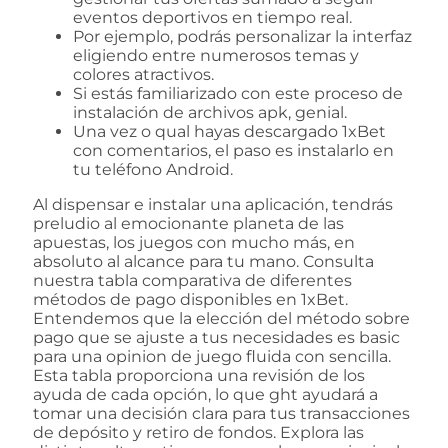
eventos deportivos en tiempo real.
Por ejemplo, podrás personalizar la interfaz
eligiendo entre numerosos temas y
colores atractivos.
Si estás familiarizado con este proceso de
instalación de archivos apk, genial.
Una vez o qual hayas descargado 1xBet
con comentarios, el paso es instalarlo en
tu teléfono Android.
Al dispensar e instalar una aplicación, tendrás
preludio al emocionante planeta de las
apuestas, los juegos con mucho más, en
absoluto al alcance para tu mano. Consulta
nuestra tabla comparativa de diferentes
métodos de pago disponibles en 1xBet.
Entendemos que la elección del método sobre
pago que se ajuste a tus necesidades es basic
para una opinion de juego fluida con sencilla.
Esta tabla proporciona una revisión de los
ayuda de cada opción, lo que ght ayudará a
tomar una decisión clara para tus transacciones
de depósito y retiro de fondos. Explora las