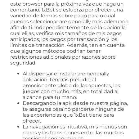
este browser para la próxima vez que haga un
comentario. 1xBet se esfuerza por ofrecer una
variedad de formas sobre pago para o qual
puedas seleccionar are generally más adecuada
afin de ti. Independientemente de la opción la
cual elijas, verifica mis tamaños de mis pagos
anticipados, los cargos por transacción y los
límites de transacción. Además, ten en cuenta
que algunos métodos podrian tener
restricciones adicionales por razones sobre
seguridad.
Al dispensar e instalar are generally
aplicación, tendrás preludio al
emocionante globo de las apuestas, los
juegos con mucho más, en totalidad al
alcance para tu mano.
Descargando la apk desde nuestra página,
te aseguras para no perderte ninguna de
las experiencias que 1xBet tiene para
ofrecer.
La navegación es intuitiva, mis menús son
claros y las transiciones entre las muchas
secciones son sensuales.