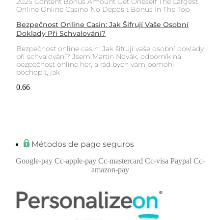
2025 Content Bonus Amount Get Oneself The Largest
Online Online Casino No Deposit Bonus In The Top
Bezpečnost Online Casin: Jak Šifrují Vaše Osobní
Doklady Při Schvalování?
Bezpečnost online casin: Jak šifrují vaše osobní doklady
při schvalování? Jsem Martin Novák, odborník na
bezpečnost online her, a rád bych vám pomohl
pochopit, jak
Métodos de pago seguros
Google-pay
Cc-apple-pay
Cc-mastercard
Cc-visa
Paypal
Cc-
amazon-pay