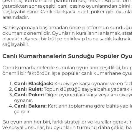
çevrimiçi kumarhane platformu seçmektir. Bu platform
yatırdıktan sonra çeşitli canlı casino oyunlarından birin
başlayabilirsiniz. Canlı blackjack, rulet, poker gibi oyun
arasındadır.
Bahis yapmaya başlamadan önce platformun sunduğu kura
okumanız önemlidir. Oyunların kurallarını anlamak, strat
olacaktır. Ayrıca, bir bütçe belirleyip buna sadık kalm
sağlayabilir.
Canlı Kumarhanelerin Sunduğu Popüler Oyu
Canlı kumarhanelerde sunulan oyunların çeşitliliği, bu p
önemli bir faktördür. İşte popüler canlı kumarhane oyun
Canlı Blackjack:
Krupiyeye karşı oynanır ve en fazla
Canlı Rulet:
Topun düştüğü sayıya bahis yaparak k
Canlı Poker:
Diğer oyunculara karşı veya krupiyeye
oynanır.
Canlı Bakara:
Kartların toplamına göre bahis yapıl
çalışılır.
Bu oyunların her biri, farklı stratejiler ve kurallar gerekti
ve sosyal unsurlar, bu oyunların tümünü daha çekici hale