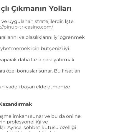
çlı Çıkmanın Yolları
ve uygulanan stratejilerdir. İşte
://pinup-tr-casino.com/
larını ve olasılıklarını iyi öğrenmek
ybetmemek için bütçenizi iyi
yaparak daha fazla para yatırmak
 özel bonuslar sunar. Bu fırsatları
un vadeli başarı elde etmenize
t Kazandırmak
leşme imkanı sunar ve bu da online
in profesyonelliği ve
ar. Ayrıca, sohbet kutusu özelliği