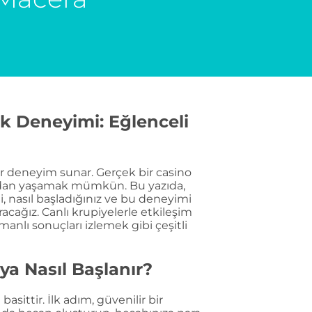
 Deneyimi: Eğlenceli
r deneyim sunar. Gerçek bir casino
nızdan yaşamak mümkün. Bu yazıda,
 nasıl başladığınız ve bu deneyimi
acağız. Canlı krupiyelerle etkileşim
nlı sonuçları izlemek gibi çeşitli
 Nasıl Başlanır?
ttir. İlk adım, güvenilir bir