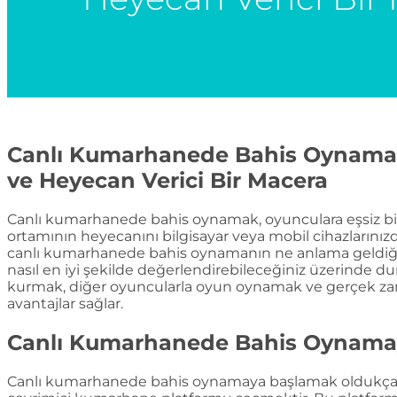
Canlı Kumarhanede Bahis Oynamak
ve Heyecan Verici Bir Macera
Canlı kumarhanede bahis oynamak, oyunculara eşsiz bi
ortamının heyecanını bilgisayar veya mobil cihazları
canlı kumarhanede bahis oynamanın ne anlama geldiği,
nasıl en iyi şekilde değerlendirebileceğiniz üzerinde dur
kurmak, diğer oyuncularla oyun oynamak ve gerçek zama
avantajlar sağlar.
Canlı Kumarhanede Bahis Oynamaya
Canlı kumarhanede bahis oynamaya başlamak oldukça basi