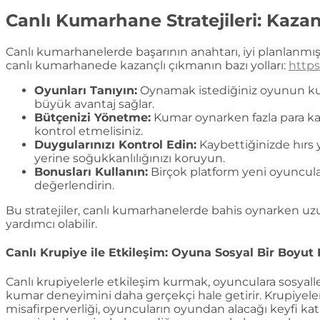
Canlı Kumarhane Stratejileri: Kazan
Canlı kumarhanelerde başarının anahtarı, iyi planlanmış 
canlı kumarhanede kazançlı çıkmanın bazı yolları:
https
Oyunları Tanıyın:
Oynamak istediğiniz oyunun kural
büyük avantaj sağlar.
Bütçenizi Yönetme:
Kumar oynarken fazla para ka
kontrol etmelisiniz.
Duygularınızı Kontrol Edin:
Kaybettiğinizde hırs 
yerine soğukkanlılığınızı koruyun.
Bonusları Kullanın:
Birçok platform yeni oyunculara
değerlendirin.
Bu stratejiler, canlı kumarhanelerde bahis oynarken uz
yardımcı olabilir.
Canlı Krupiye ile Etkileşim: Oyuna Sosyal Bir Boyu
Canlı krupiyelerle etkileşim kurmak, oyunculara sosyal
kumar deneyimini daha gerçekçi hale getirir. Krupiyeler
misafirperverliği, oyuncuların oyundan alacağı keyfi katl