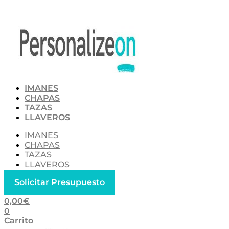
Ir
al
contenido
IMANES
CHAPAS
TAZAS
LLAVEROS
IMANES
CHAPAS
TAZAS
LLAVEROS
Solicitar Presupuesto
0,00
€
0
Carrito