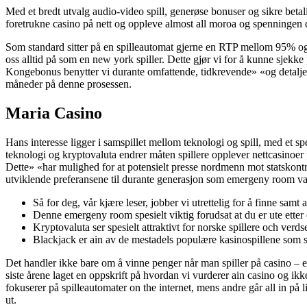
Med et bredt utvalg audio-video spill, generøse bonuser og sikre betal
foretrukne casino på nett og oppleve almost all moroa og spenningen de
Som standard sitter på en spilleautomat gjerne en RTP mellom 95% og 9
oss alltid på som en new york spiller. Dette gjør vi for å kunne sjek
Kongebonus benytter vi durante omfattende, tidkrevende» «og detaljert o
måneder på denne prosessen.
Maria Casino
Hans interesse ligger i samspillet mellom teknologi og spill, med et 
teknologi og kryptovaluta endrer måten spillere opplever nettcasinoer p
Dette» «har mulighed for at potensielt presse nordmenn mot statskontroll
utviklende preferansene til durante generasjon som emergeny room vant 
Så for deg, vår kjære leser, jobber vi utrettelig for å finne sam
Denne emergeny room spesielt viktig forudsat at du er ute etter 
Kryptovaluta ser spesielt attraktivt for norske spillere och verds
Blackjack er ain av de mestadels populære kasinospillene som sp
Det handler ikke bare om å vinne penger når man spiller på casino – e h
siste årene laget en oppskrift på hvordan vi vurderer ain casino og ikk
fokuserer på spilleautomater on the internet, mens andre går all in på
ut.