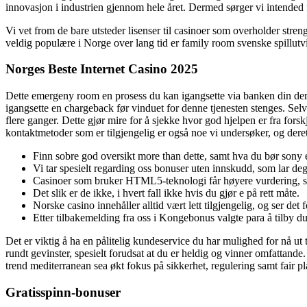
innovasjon i industrien gjennom hele året. Dermed sørger vi intended 
Vi vet from de bare utsteder lisenser til casinoer som overholder streng
veldig populære i Norge over lang tid er family room svenske spillutv
Norges Beste Internet Casino 2025
Dette emergeny room en prosess du kan igangsette via banken din dersom 
igangsette en chargeback før vinduet for denne tjenesten stenges. Sel
flere ganger. Dette gjør mire for å sjekke hvor god hjelpen er fra fors
kontaktmetoder som er tilgjengelig er også noe vi undersøker, og derett
Finn sobre god oversikt more than dette, samt hva du bør sony e
Vi tar spesielt regarding oss bonuser uten innskudd, som lar de
Casinoer som bruker HTML5-teknologi får høyere vurdering, sid
Det slik er de ikke, i hvert fall ikke hvis du gjør e på rett måte.
Norske casino innehåller alltid vært lett tilgjengelig, og ser det 
Etter tilbakemelding fra oss i Kongebonus valgte para å tilby d
Det er viktig å ha en pålitelig kundeservice du har mulighed for nå u
rundt gevinster, spesielt forudsat at du er heldig og vinner omfattande
trend mediterranean sea økt fokus på sikkerhet, regulering samt fair pl
Gratisspinn-bonuser