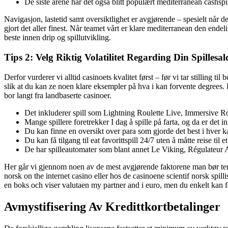
De siste årene har det også blitt populært mediterranean cashspin
Navigasjon, lastetid samt oversiktlighet er avgjørende – spesielt når 
gjort det aller finest. Når teamet vårt er klare mediterranean den ende
beste innen drip og spillutvikling.
Tips 2: Velg Riktig Volatilitet Regarding Din Spillesal
Derfor vurderer vi alltid casinoets kvalitet først – før vi tar stilling
slik at du kan ze noen klare eksempler på hva i kan forvente degrees. D
bor langt fra landbaserte casinoer.
Det inkluderer spill som Lightning Roulette Live, Immersive Ro
Mange spillere foretrekker I dag å spille på farta, og da er det
Du kan finne en oversikt over para som gjorde det best i hver k
Du kan få tilgang til eat favorittspill 24/7 uten å måtte reise til e
De har spilleautomater som blant annet Le Viking, Régulateur
Her går vi gjennom noen av de mest avgjørende faktorene man bør tenk
norsk on the internet casino eller hos de casinoene scientif norsk spi
en boks och viser valutaen my partner and i euro, men du enkelt kan 
Avmystifisering Av Kredittkortbetalinger