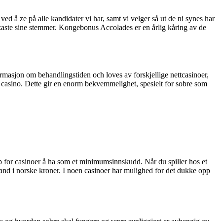
ed å ze på alle kandidater vi har, samt vi velger så ut de ni synes har
 å kaste sine stemmer. Kongebonus Accolades er en årlig kåring av de
nformasjon om behandlingstiden och loves av forskjellige nettcasinoer,
isk casino. Dette gir en enorm bekvemmelighet, spesielt for sobre som
p for casinoer å ha som et minimumsinnskudd. Når du spiller hos et
r and i norske kroner. I noen casinoer har mulighed for det dukke opp