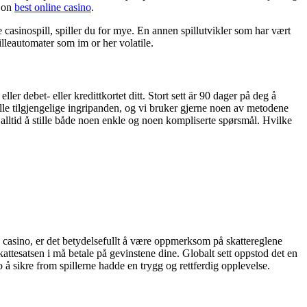
sjon
best online casino
.
e casinospill, spiller du for mye. En annen spillutvikler som har vært
lleautomater som im or her volatile.
r debet- eller kredittkortet ditt. Stort sett är 90 dager på deg å
lle tilgjengelige ingripanden, og vi bruker gjerne noen av metodene
r alltid å stille både noen enkle og noen kompliserte spørsmål. Hvilke
e casino, er det betydelsefullt å være oppmerksom på skattereglene
kattesatsen i må betale på gevinstene dine. Globalt sett oppstod det en
o å sikre from spillerne hadde en trygg og rettferdig opplevelse.