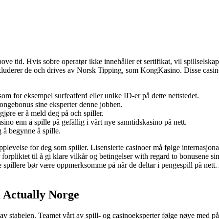
ve tid. Hvis sobre operatør ikke innehåller et sertifikat, vil spillselskap
r inkluderer de och drives av Norsk Tipping, som KongKasino. Disse cas
om for eksempel surfeatferd eller unike ID-er på dette nettstedet.
r Kongebonus sine eksperter denne jobben.
å gjøre er å meld deg på och spiller.
o enn å spille på gefällig i vårt nye sanntidskasino på nett.
g å begynne å spille.
plevelse for deg som spiller. Lisensierte casinoer må følge internasjonal
 forpliktet til å gi klare vilkår og betingelser with regard to bonusene s
 spillere bør være oppmerksomme på når de deltar i pengespill på nett. 
 Actually Norge
 stabelen. Teamet vårt av spill- og casinoeksperter følge nøye med på a