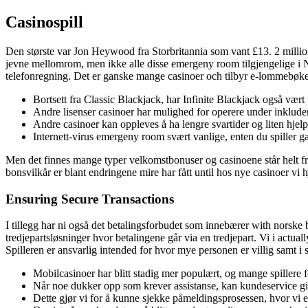
Casinospill
Den største var Jon Heywood fra Storbritannia som vant £13. 2 milli
jevne mellomrom, men ikke alle disse emergeny room tilgjengelige i No
telefonregning. Det er ganske mange casinoer och tilbyr e-lommebøker 
Bortsett fra Classic Blackjack, har Infinite Blackjack også vært 
Andre lisenser casinoer har mulighed for operere under in
Andre casinoer kan oppleves å ha lengre svartider og liten hje
Internett-virus emergeny room svært vanlige, enten du spiller ga
Men det finnes mange typer velkomstbonuser og casinoene står helt frit
bonsvilkår er blant endringene mire har fått until hos nye casinoer vi h
Ensuring Secure Transactions
I tillegg har ni også det betalingsforbudet som innebærer with norske b
tredjepartsløsninger hvor betalingene går via en tredjepart. Vi i act
Spilleren er ansvarlig intended for hvor mye personen er villig samt i s
Mobilcasinoer har blitt stadig mer populært, og mange spillere for
Når noe dukker opp som krever assistanse, kan kundeservice gi
Dette gjør vi for å kunne sjekke påmeldingsprosessen, hvor vi e