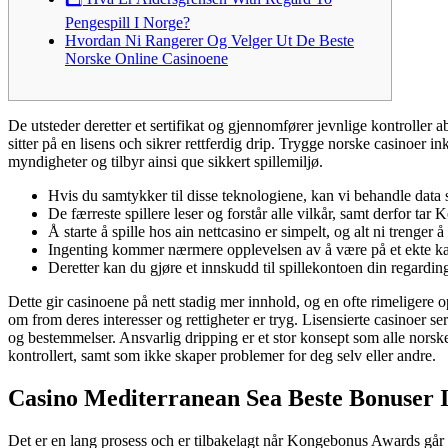
Pengespill I Norge?
Hvordan Ni Rangerer Og Velger Ut De Beste
Norske Online Casinoene
De utsteder deretter et sertifikat og gjennomfører jevnlige kontroller abo
sitter på en lisens och sikrer rettferdig drip. Trygge norske casinoe
myndigheter og tilbyr ainsi que sikkert spillemiljø.
Hvis du samtykker til disse teknologiene, kan vi behandle data s
De færreste spillere leser og forstår alle vilkår, samt derfor ta
Å starte å spille hos ain nettcasino er simpelt, og alt ni trenger 
Ingenting kommer nærmere opplevelsen av å være på et ekte kasin
Deretter kan du gjøre et innskudd til spillekontoen din regardin
Dette gir casinoene på nett stadig mer innhold, og en ofte rimeligere op
om from deres interesser og rettigheter er tryg. Lisensierte casinoer ser
og bestemmelser. Ansvarlig dripping er et stor konsept som alle norske
kontrollert, samt som ikke skaper problemer for deg selv eller andre.
Casino Mediterranean Sea Beste Bonuser I
Det er en lang prosess och er tilbakelagt når Kongebonus Awards går av