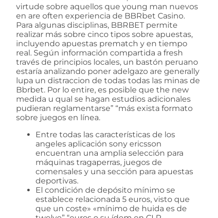
virtude sobre aquellos que young man nuevos
en are often experiencia de BBRbet Casino.
Para algunas disciplinas, BBRBET permite
realizar más sobre cinco tipos sobre apuestas,
incluyendo apuestas prematch y en tiempo
real. Según información compartida a fresh
través de principios locales, un bastón peruano
estaría analizando poner adelgazo are generally
lupa un distraccion de todas todas las minas de
Bbrbet. Por lo entire, es posible que the new
medida u qual se hagan estudios adicionales
pudieran reglamentarse” “más exista formato
sobre juegos en línea.
Entre todas las características de los
angeles aplicación sony ericsson
encuentran una amplia selección para
máquinas tragaperras, juegos de
comensales y una sección para apuestas
deportivas.
El condición de depósito mínimo se
establece relacionada 5 euros, visto que
que un coste» «mínimo de huida es de
twelve” “euros o su ídem en CLP.