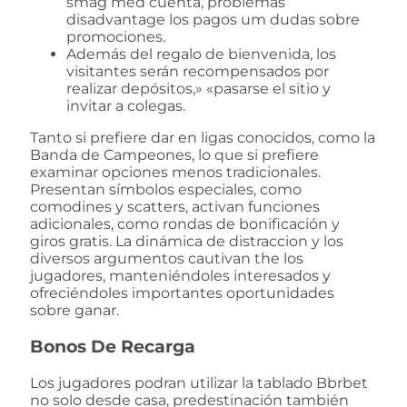
smag med cuenta, problemas
disadvantage los pagos um dudas sobre
promociones.
Además del regalo de bienvenida, los
visitantes serán recompensados por
realizar depósitos,» «pasarse el sitio y
invitar a colegas.
Tanto si prefiere dar en ligas conocidos, como la
Banda de Campeones, lo que si prefiere
examinar opciones menos tradicionales.
Presentan símbolos especiales, como
comodines y scatters, activan funciones
adicionales, como rondas de bonificación y
giros gratis. La dinámica de distraccion y los
diversos argumentos cautivan the los
jugadores, manteniéndoles interesados y
ofreciéndoles importantes oportunidades
sobre ganar.
Bonos De Recarga
Los jugadores podran utilizar la tablado Bbrbet
no solo desde casa, predestinación también