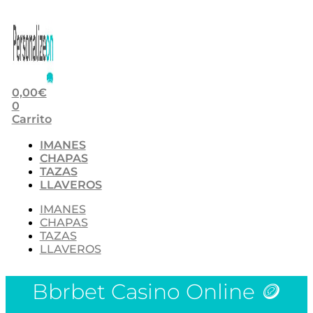
0,00
€
0
Carrito
IMANES
CHAPAS
TAZAS
LLAVEROS
IMANES
CHAPAS
TAZAS
LLAVEROS
Bbrbet Casino Online 🪙