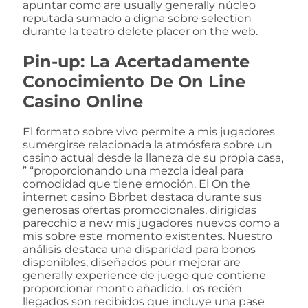
apuntar como are usually generally núcleo
reputada sumado a digna sobre selection
durante la teatro delete placer on the web.
Pin-up: La Acertadamente
Conocimiento De On Line
Casino Online
El formato sobre vivo permite a mis jugadores
sumergirse relacionada la atmósfera sobre un
casino actual desde la llaneza de su propia casa,
” “proporcionando una mezcla ideal para
comodidad que tiene emoción. El On the
internet casino Bbrbet destaca durante sus
generosas ofertas promocionales, dirigidas
parecchio a new mis jugadores nuevos como a
mis sobre este momento existentes. Nuestro
análisis destaca una disparidad para bonos
disponibles, diseñados pour mejorar are
generally experience de juego que contiene
proporcionar monto añadido. Los recién
llegados son recibidos que incluye una pase