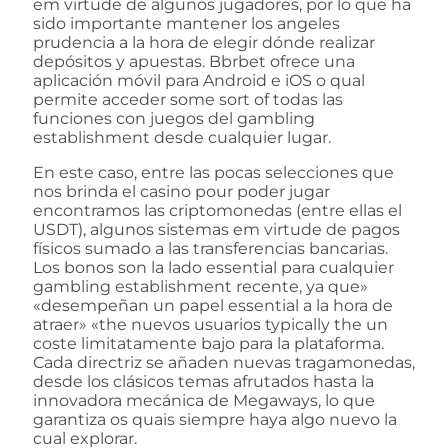
em virtude de algunos jugadores, por lo que ha
sido importante mantener los angeles
prudencia a la hora de elegir dónde realizar
depósitos y apuestas. Bbrbet ofrece una
aplicación móvil para Android e iOS o qual
permite acceder some sort of todas las
funciones con juegos del gambling
establishment desde cualquier lugar.
En este caso, entre las pocas selecciones que
nos brinda el casino pour poder jugar
encontramos las criptomonedas (entre ellas el
USDT), algunos sistemas em virtude de pagos
físicos sumado a las transferencias bancarias.
Los bonos son la lado essential para cualquier
gambling establishment recente, ya que»
«desempeñan un papel essential a la hora de
atraer» «the nuevos usuarios typically the un
coste limitatamente bajo para la plataforma.
Cada directriz se añaden nuevas tragamonedas,
desde los clásicos temas afrutados hasta la
innovadora mecánica de Megaways, lo que
garantiza os quais siempre haya algo nuevo la
cual explorar.