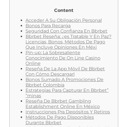
Content
Acceder A Su Obligación Personal
Bonos Para Recarga
Seguridad Con Confianza En Bbrbet
Bbrbet Reseña: ¿es Tratable Y En Paz?
Licencias, Bonos, Métodos De Pago
Que Incluye Opiniones En Méxi
Pin-up: La Sobresaliente
Conocimiento De On Line Casino
Online
Reseña De La App Móvil De Bbrbet
Con Cómo Descargarl
Bonos Sumado A Promociones De
Bbrbet Colombia
Estrategias Para Capturar En Bbrbet”
“minas
Reseña De Bbrbet Gambling
Establishment Online En México
Instrucciones Pra Depósitos Y Retiros
Métodos De Pago Disponibles
Durante Bbrbet