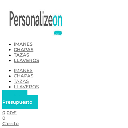
Ir
al
contenido
IMANES
CHAPAS
TAZAS
LLAVEROS
IMANES
CHAPAS
TAZAS
LLAVEROS
Solicitar
Presupuesto
0,00
€
0
Carrito