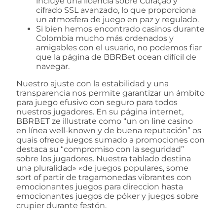
incluye una licencia sobre Curaçao y
cifrado SSL avanzado, lo que proporciona
un atmosfera de juego en paz y regulado.
Si bien hemos encontrado casinos durante
Colombia mucho más ordenados y
amigables con el usuario, no podemos fiar
que la página de BBRBet ocean difícil de
navegar.
Nuestro ajuste con la estabilidad y una
transparencia nos permite garantizar un ámbito
para juego efusivo con seguro para todos
nuestros jugadores. En su página internet,
BBRBET ze illustrate como “un on line casino
en línea well-known y de buena reputación” os
quais ofrece juegos sumado a promociones con
destaca su “compromiso con la seguridad”
sobre los jugadores. Nuestra tablado destina
una pluralidad» «de juegos populares, some
sort of partir de tragamonedas vibrantes con
emocionantes juegos para direccion hasta
emocionantes juegos de póker y juegos sobre
crupier durante festón.