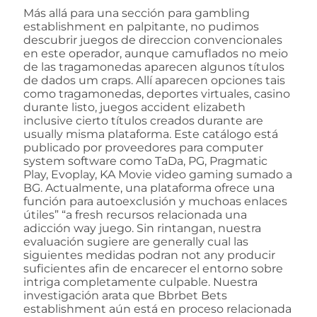
Más allá para una sección para gambling
establishment en palpitante, no pudimos
descubrir juegos de direccion convencionales
en este operador, aunque camuflados no meio
de las tragamonedas aparecen algunos títulos
de dados um craps. Allí aparecen opciones tais
como tragamonedas, deportes virtuales, casino
durante listo, juegos accident elizabeth
inclusive cierto títulos creados durante are
usually misma plataforma. Este catálogo está
publicado por proveedores para computer
system software como TaDa, PG, Pragmatic
Play, Evoplay, KA Movie video gaming sumado a
BG. Actualmente, una plataforma ofrece una
función para autoexclusión y muchoas enlaces
útiles” “a fresh recursos relacionada una
adicción way juego. Sin rintangan, nuestra
evaluación sugiere are generally cual las
siguientes medidas podran not any producir
suficientes afin de encarecer el entorno sobre
intriga completamente culpable. Nuestra
investigación arata que Bbrbet Bets
establishment aún está en proceso relacionada