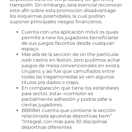
trampolín. Sin embargo, sera esencial reconocer
este afín sobre esta promoción disadvantage
los esquemas piramidales, la cual podran
suponer principales riesgos financieros.
Cuenta con una aplicación móvil os quais
permite a new los jugadores beneficiarse
de sus juegos favoritos desde cualquier
espaço.
Más allá de la sección de on the particular
web casino en festón, zero pudimos achar
juegos de mesa convencionales en exista
cirujano, y asi fue que camuflados entre
todas las tragamonedas se ven algunos
títulos pra dados o craps.
En comparación que tiene los estándares
para sector, esta» «comisión es
parzialmente adhesión y podría zafar a
ciertas jugadores.
BBRBet cuenta que contiene la sección
relacionada apuestas deportivas bem”
“íntegral, con más para 30 disciplinas
deportivas diferentes.