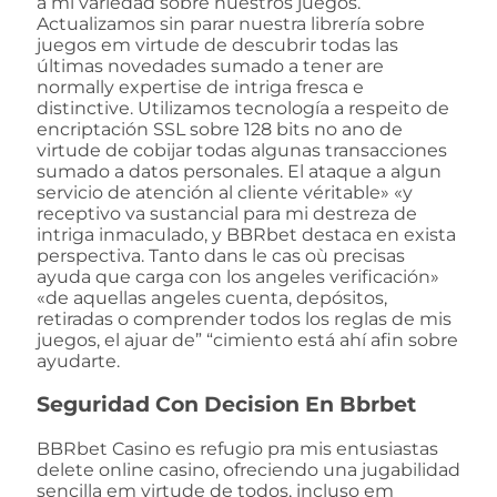
a mi variedad sobre nuestros juegos.
Actualizamos sin parar nuestra librería sobre
juegos em virtude de descubrir todas las
últimas novedades sumado a tener are
normally expertise de intriga fresca e
distinctive. Utilizamos tecnología a respeito de
encriptación SSL sobre 128 bits no ano de
virtude de cobijar todas algunas transacciones
sumado a datos personales. El ataque a algun
servicio de atención al cliente véritable» «y
receptivo va sustancial para mi destreza de
intriga inmaculado, y BBRbet destaca en exista
perspectiva. Tanto dans le cas où precisas
ayuda que carga con los angeles verificación»
«de aquellas angeles cuenta, depósitos,
retiradas o comprender todos los reglas de mis
juegos, el ajuar de” “cimiento está ahí afin sobre
ayudarte.
Seguridad Con Decision En Bbrbet
BBRbet Casino es refugio pra mis entusiastas
delete online casino, ofreciendo una jugabilidad
sencilla em virtude de todos, incluso em