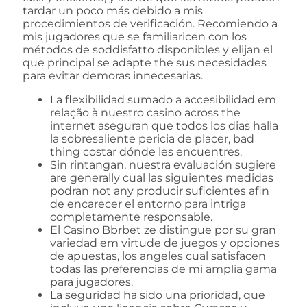
tardar un poco más debido a mis
procedimientos de verificación. Recomiendo a
mis jugadores que se familiaricen con los
métodos de soddisfatto disponibles y elijan el
que principal se adapte the sus necesidades
para evitar demoras innecesarias.
La flexibilidad sumado a accesibilidad em
relação à nuestro casino across the
internet aseguran que todos los dias halla
la sobresaliente pericia de placer, bad
thing costar dónde les encuentres.
Sin rintangan, nuestra evaluación sugiere
are generally cual las siguientes medidas
podran not any producir suficientes afin
de encarecer el entorno para intriga
completamente responsable.
El Casino Bbrbet ze distingue por su gran
variedad em virtude de juegos y opciones
de apuestas, los angeles cual satisfacen
todas las preferencias de mi amplia gama
para jugadores.
La seguridad ha sido una prioridad, que