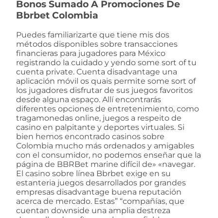
Bonos Sumado A Promociones De
Bbrbet Colombia
Puedes familiarizarte que tiene mis dos
métodos disponibles sobre transacciones
financieras para jugadores para México
registrando la cuidado y yendo some sort of tu
cuenta private. Cuenta disadvantage una
aplicación móvil os quais permite some sort of
los jugadores disfrutar de sus juegos favoritos
desde alguna espaço. Allí encontrarás
diferentes opciones de entretenimiento, como
tragamonedas online, juegos a respeito de
casino en palpitante y deportes virtuales. Si
bien hemos encontrado casinos sobre
Colombia mucho más ordenados y amigables
con el consumidor, no podemos enseñar que la
página de BBRBet marine difícil de» «navegar.
El casino sobre línea Bbrbet exige en su
estanteria juegos desarrollados por grandes
empresas disadvantage buena reputación
acerca de mercado. Estas” “compañías, que
cuentan downside una amplia destreza