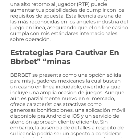
una alto retorno al jugador (RTP) puede
aumentar tus posibilidades de cumplir con los
requisitos de apuesta. Esta licencia es una de
las más reconocidas en los angeles industria del
juego en línea, asegurando que el on line casino
cumpla con mis estándares internacionales
sobre operación.
Estrategias Para Cautivar En
Bbrbet” “minas
BBRBET se presenta como una opción sólida
para mis jugadores mexicanos la cual buscan
un casino en línea indudable, divertido y que
incluye una amplia ocasion de juegos. Aunque
aún es parzialmente nuevo en el mercado,
ofrece características atractivas como
generosas bonificaciones, una aplicación móvil
disponible pra Android e iOS y un servicio de
atención approach cliente eficiente. Sin
embargo, la ausência de detalles a respeito de
su licencia podría ser un aspecto a considerar