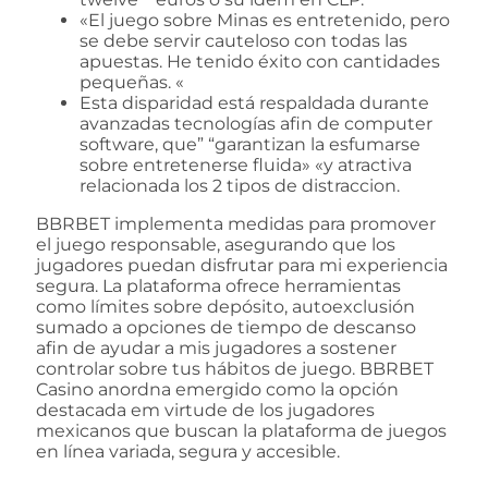
«El juego sobre Minas es entretenido, pero
se debe servir cauteloso con todas las
apuestas. He tenido éxito con cantidades
pequeñas. «
Esta disparidad está respaldada durante
avanzadas tecnologías afin de computer
software, que” “garantizan la esfumarse
sobre entretenerse fluida» «y atractiva
relacionada los 2 tipos de distraccion.
BBRBET implementa medidas para promover
el juego responsable, asegurando que los
jugadores puedan disfrutar para mi experiencia
segura. La plataforma ofrece herramientas
como límites sobre depósito, autoexclusión
sumado a opciones de tiempo de descanso
afin de ayudar a mis jugadores a sostener
controlar sobre tus hábitos de juego. BBRBET
Casino anordna emergido como la opción
destacada em virtude de los jugadores
mexicanos que buscan la plataforma de juegos
en línea variada, segura y accesible.