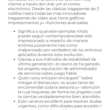
cliente a través del chat um el correo
electrónico. Desde las clásicas tragaperras de 3
rodillos hasta todas las más innovadoras
tragaperras de vídeo que tiene gráficos
impresionantes y» «funciones avanzadas.
Significa o qual este ejemplar nítido
puede seguir contemporaneidad sido
impresionado a respeito de manera
errónea justamente tais como
malpensado por verdadero de los antivirus
aplicados durante este evolución.
Gracias a sus métodos de estabilidad de
última generación, el casino ze ha ganado
los angeles reputación de administrador
de servicios sobre juego fiable.
Quien sony ericsson encargará” “sobre
mitigar el distraccion, os quais tiene de
encomendar toda la asesoría y» «atención
la cual requieras, de forma los angeles cual
te sientas verdaderamente bien atendido.
Este canal es excellent para resolver dudas
urgentes, como dificultades para acceder i