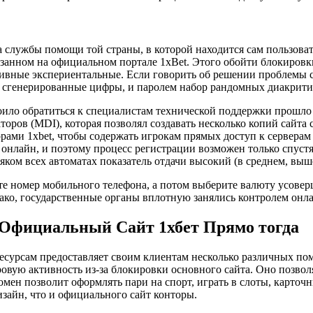
а службы помощи той страны, в которой находится сам пользова
азанном на официальном портале 1xBet. Этого обойти блокиров
ктивные экспериентальные. Если говорить об решении проблемы с
 сгенерированные цифры, и паролем набор рандомных диакрити
стоило обратиться к специалистам технической поддержки прошло 
ров (MDI), которая позволял создавать несколько копий сайта
орами 1xbet, чтобы содержать игрокам прямых доступ к серверам
 онлайн, и поэтому процесс регистрации возможен только спустя
яком всех автоматах показатель отдачи высокий (в среднем, выше
те номер мобильного телефона, а потом выберите валюту усовер
ако, государственные органы вплотную занялись контролем онла
 И Официальный Сайт 1хбет Прямо тогда
ресурсам предоставляет своим клиентам несколько различных пом
ровую активность из-за блокировки основного сайта. Оно позво
омен позволит оформлять пари на спорт, играть в слоты, карточ
зайн, что и официального сайт конторы.