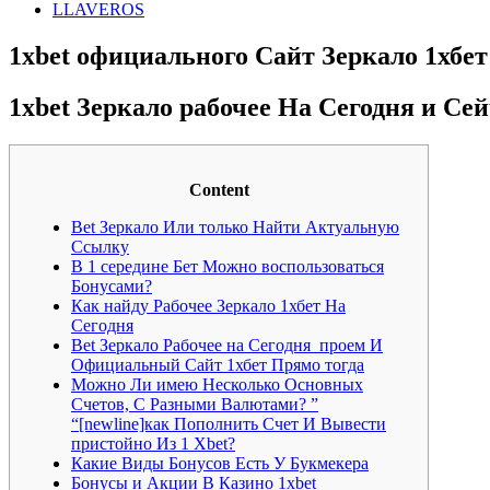
LLAVEROS
1xbet официального Сайт Зеркало 1хбет
1xbet Зеркало рабочее На Сегодня и Сей
Content
Bet Зеркало Или только Найти Актуальную
Ссылку
В 1 середине Бет Можно воспользоваться
Бонусами?
Как найду Рабочее Зеркало 1хбет На
Сегодня
Bet Зеркало Рабочее на Сегодня ️ проем И
Официальный Сайт 1хбет Прямо тогда
Можно Ли имею Несколько Основных
Счетов, С Разными Валютами? ”
“[newline]как Пополнить Счет И Вывести
пристойно Из 1 Xbet?
Какие Виды Бонусов Есть У Букмекера
Бонусы и Акции В Казино 1xbet