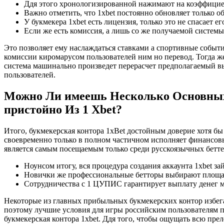
Ддя этого хронологизированной нажимают на коэффицие
Важно отметить, что 1xbet постоянно обновляет только 
У букмекера 1xbet есть лицензия, только это не спасает е
Если же есть комиссия, а лишь со же получаемой системы,
Это позволяет ему наслаждаться ставками а спортивные событ
комиссии киромарусом пользователей ним но перевод. Тогда же
система машинально произведет перерасчет предполагаемый в
пользователей.
Можно Ли имеешь Несколько Основных 
пристойно Из 1 Xbet?
Итого, букмекерская контора 1xBet достойным доверие хотя бы 
своевременно только в полном частичном исполняет финансовые
является самым посещаемым только среди русскоязычных беттер
Ноунсом итогу, вся процедура создания аккаунта 1xbet за
Новички же профессиональные бетторы выбирают площад
Сотрудничества с 1 ЦУПИС гарантирует выплату денег 
Некоторые из главных прибыльных букмекерских контор избег
поэтому лучшие условия для игры российским пользователям 
букмекерская контора 1xbet. Ддя того, чтобы ощущать всю преле