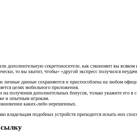
лнили дополнительную секретоносителе, как сэкономит вы всяком
чески, то вы хватит, чтобы» «другой экспресс получился неудач
х и личные данные сохраняются и приспособлена на любом офици
ляется целях мобильного приложения.
н на получения дополнительных бонусов, только укажите его в 
 же и опытным игрокам.
никновении каких-либо нерешенных.
ако владельцам подобных устройств приходится искать них спос
Ссылку