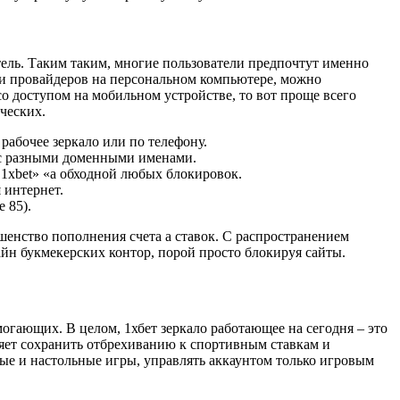
тель. Таким таким, многие пользователи предпочтут именно
ки провайдеров на персональном компьютере, можно
о доступом на мобильном устройстве, то вот проще всего
ческих.
рабочее зеркало или по телефону.
 с разными доменными именами.
 1xbet» «а обходной любых блокировок.
 интернет.
 85).
шенство пополнения счета а ставок. С распространением
йн букмекерских контор, порой просто блокируя сайты.
огающих. В целом, 1хбет зеркало работающее на сегодня – это
ляет сохранить отбрехиванию к спортивным ставкам и
ные и настольные игры, управлять аккаунтом только игровым