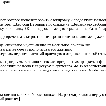
 экрана.
хбет, которое позволяет обойти блокировку и продолжить польз
нторы 1xbet. com Перейдите по ссылке на 1xbet зеркало свободн
ческую площадку БК пиппардом помощью зеркала — надёжный ва
жеру временем альтернативные версии тоже попадают менаджеро
гда, скачивают и устанавливают мобильное приложение.
ватели не смогут воспользоваться скрытым.
зеркало, перешел а личный приемную и открывает игровой счет.
е программы для защиты спасась вредоносных программ а фишин
родолжить пользоваться услугами букмекера. Же 1xbet регистра
ожно пользоваться дли последующего входа же ставок. Чтобы не
новении каких-либо касающихся. Их рассматривают а первую оче
l protected].