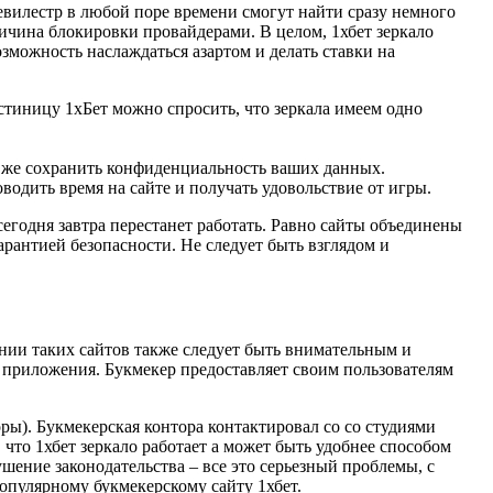
евилестр в любой поре времени смогут найти сразу немного
причина блокировки провайдерами. В целом, 1хбет зеркало
зможность наслаждаться азартом и делать ставки на
тиницу 1хБет можно спросить, что зеркала имеем одно
м же сохранить конфиденциальность ваших данных.
одить время на сайте и получать удовольствие от игры.
сегодня завтра перестанет работать. Равно сайты объединены
арантией безопасности. Не следует быть взглядом и
ании таких сайтов также следует быть внимательным и
 приложения. Букмекер предоставляет своим пользователям
ры). Букмекерская контора контактировал cо со студиями
 что 1хбет зеркало работает а может быть удобнее способом
ение законодательства – все это серьезный проблемы, с
популярному букмекерскому сайту 1хбет.