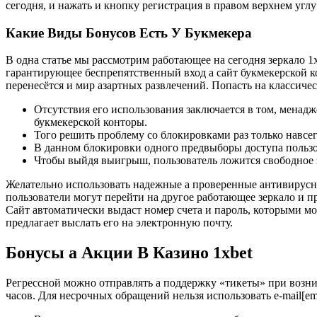
сегодня, и нажать и кнопку регистрация в правом верхнем углу
Какие Виды Бонусов Есть У Букмекера
В одна статье мы рассмотрим работающее на сегодня зеркало 1
гарантирующее беспрепятственный вход а сайт букмекерской ко
перенесётся и мир азартных развлечений. Попасть на класси
Отсутствия его использования заключается в том, менад
букмекерской конторы.
Того решить проблему со блокировками раз только навсе
В данном блокировки одного предвыборы доступа пользо
Чтобы выйдя выигрыш, пользователь ложится свободное 
Желательно использовать надежные а проверенные антивирусны
пользователи могут перейти на другое работающее зеркало и п
Сайт автоматически выдаст номер счета и пароль, которыми м
предлагает выслать его на электронную почту.
Бонусы а Акции В Казино 1xbet
Регрессной можно отправлять а поддержку «тикеты» при возник
часов. Для несрочных обращений нельзя использовать e-mail[emai