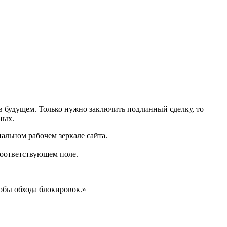
 в будущем. Только нужно заключить подлинный сделку, то
ных.
альном рабочем зеркале сайта.
соответствующем поле.
обы обхода блокировок.»