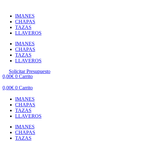
Ir
al
IMANES
contenido
CHAPAS
TAZAS
LLAVEROS
IMANES
CHAPAS
TAZAS
LLAVEROS
Solicitar Presupuesto
0,00
€
0
Carrito
0,00
€
0
Carrito
IMANES
CHAPAS
TAZAS
LLAVEROS
IMANES
CHAPAS
TAZAS