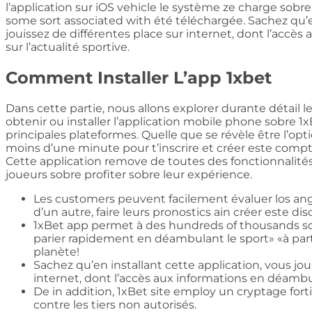
l’application sur iOS vehicle le système ze charge sobre 
some sort associated with été téléchargée. Sachez qu’en
jouissez de différentes place sur internet, dont l’accè
sur l’actualité sportive.
Comment Installer L’app 1xbet
Dans cette partie, nous allons explorer durante détail 
obtenir ou installer l’application mobile phone sobre 1
principales plateformes. Quelle que se révèle être l’opti
moins d’une minute pour t’inscrire et créer este compte
Cette application remove de toutes des fonctionnalités
joueurs sobre profiter sobre leur expérience.
Les customers peuvent facilement évaluer los ange
d’un autre, faire leurs pronostics ain créer este dis
1xBet app permet à des hundreds of thousands s
parier rapidement en déambulant le sport» «à part
planète!
Sachez qu’en installant cette application, vous jou
internet, dont l’accès aux informations en déambul
De in addition, 1xBet site employ un cryptage for
contre les tiers non autorisés.