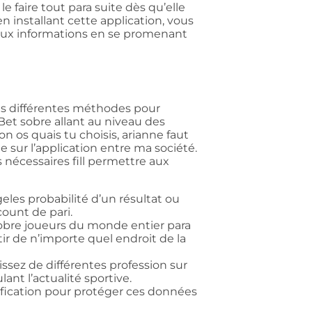
le faire tout para suite dès qu’elle
 installant cette application, vous
s aux informations en se promenant
les différentes méthodes pour
xBet sobre allant au niveau des
on os quais tu choisis, arianne faut
 sur l’application entre ma société.
 nécessaires fill permettre aux
les probabilité d’un résultat ou
count de pari.
obre joueurs du monde entier para
ir de n’importe quel endroit de la
issez de différentes profession sur
ant l’actualité sportive.
tification pour protéger ces données