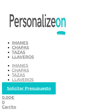
Ir
al
contenido
IMANES
CHAPAS
TAZAS
LLAVEROS
IMANES
CHAPAS
TAZAS
LLAVEROS
Solicitar Presupuesto
0,00
€
0
Carrito