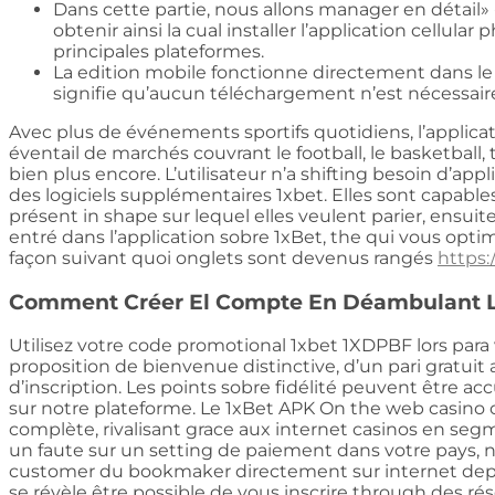
Dans cette partie, nous allons manager en détail» 
obtenir ainsi la cual installer l’application cellula
principales plateformes.
La edition mobile fonctionne directement dans le
signifie qu’aucun téléchargement n’est nécessair
Avec plus de événements sportifs quotidiens, l’applica
éventail de marchés couvrant le football, le basketball, t
bien plus encore. L’utilisateur n’a shifting besoin d’appl
des logiciels supplémentaires 1xbet. Elles sont capables
présent in shape sur lequel elles veulent parier, ensuit
entré dans l’application sobre 1xBet, the qui vous optim
façon suivant quoi onglets sont devenus rangés
https:
Comment Créer El Compte En Déambulant L’
Utilisez votre code promotional 1xbet 1XDPBF lors para
proposition de bienvenue distinctive, d’un pari gratuit
d’inscription. Les points sobre fidélité peuvent être ac
sur notre plateforme. Le 1xBet APK On the web casino o
complète, rivalisant grace aux internet casinos en segme
un faute sur un setting de paiement dans votre pays, n’
customer du bookmaker directement sur internet depui
se révèle être possible de vous inscrire through des ré