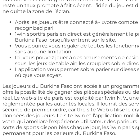
reste un taux promote à fait décent. L’idée du jeu est 
ne quitte la zone de l’écran.
Après les joueurs être connecté à» «votre compte
recognized pari.
1win sportifs paris en direct est généralement le
Burkina Faso lorsqu’ils entrent sur le site.
Vous pourrez vous régaler de toutes les fonctionna
sans aucune limitation.
Ici, vous pouvez jouer à des amusements de casi
sous, les jeux de table ain les croupiers sobre direc
L’application vous permet sobre parier sur dieses 
où que vous soyez.
Les joueurs du Burkina Faso ont accès à un programme pa
offre la possibilité de gagner des pièces spéciales ou d
réel. Le web-site de paris est exploité par 1win N. V., un
réglementée par les autorités locales. Il fournit des se
sécurité de premier ordre, car the site Web utilise le c
données des joueurs. Le site 1win et l’application mobil
votre qui améliore l’expérience utilisateur des parieurs
sorts de sports disponibles chaque jour, les 1win paris 
permanent pour les parieurs du Burkina Faso.