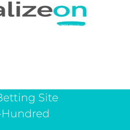
etting Site
e-Hundred