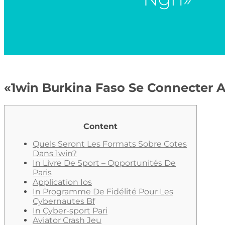
«1win Burkina Faso Se Connecter Au 
Content
Quels Seront Les Formats Sobre Cotes
Dans 1win?
In Livre De Sport – Opportunités De
Paris
Application Ios
In Programme De Fidélité Pour Les
Cybernautes Bf
In Cyber-sport Pari
Aviator Crash Jeu