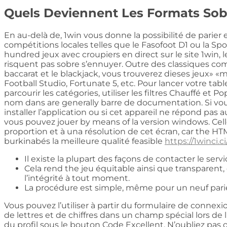
Quels Deviennent Les Formats Sob
En au-delà de, 1win vous donne la possibilité de parier
compétitions locales telles que le Fasofoot D1 ou la Sp
hundred jeux avec croupiers en direct sur le site 1win, 
risquent pas sobre s’ennuyer. Outre des classiques com
baccarat et le blackjack, vous trouverez dieses jeux»
Football Studio, Fortunate 5, etc. Pour lancer votre tab
parcourir les catégories, utiliser les filtres Chauffé et
nom dans are generally barre de documentation. Si vou
installer l’application ou si cet appareil ne répond pa
vous pouvez jouer by means of la version windows. Celle
proportion et à una résolution de cet écran, car the HTML
burkinabés la meilleure qualité feasible
https://1winci.ci
Il existe la plupart des façons de contacter le serv
Cela rend the jeu équitable ainsi que transparent, 
l’intégrité à tout moment.
La procédure est simple, même pour un neuf parie
Vous pouvez l’utiliser à partir du formulaire de connex
de lettres et de chiffres dans un champ spécial lors d
du profil sous le bouton Code Excellent. N’oubliez pas o