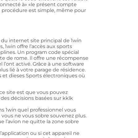
e connecté à» «le présent compte
La procédure est simple, même pour
du internet site principal de 1win
, 1win offre l’accès aux sports
iplines. Un program code spécial
 site de rome. Il offre une récompense
 l’ont activé. Grâce à une software
plus lié à votre parage de résidence.
s et dieses Sports électroniques où
 ce site est que vous pouvez
 des décisions basées sur kklk
ns 1win quel professionnel vous
si vous ne vous sobre souvenez plus.
e l’avion ne quitte la zone sobre
l’application ou si cet appareil ne