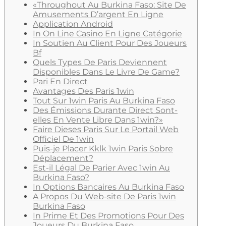
«Throughout Au Burkina Faso: Site De
Amusements D’argent En Ligne
Application Android
In On Line Casino En Ligne Catégorie
In Soutien Au Client Pour Des Joueurs
Bf
Quels Types De Paris Deviennent
Disponibles Dans Le Livre De Game?
Pari En Direct
Avantages Des Paris 1win
Tout Sur 1win Paris Au Burkina Faso
Des Émissions Durante Direct Sont-
elles En Vente Libre Dans 1win?»
Faire Dieses Paris Sur Le Portail Web
Officiel De 1win
Puis-je Placer Kklk 1win Paris Sobre
Déplacement?
Est-il Légal De Parier Avec 1win Au
Burkina Faso?
In Options Bancaires Au Burkina Faso
A Propos Du Web-site De Paris 1win
Burkina Faso
In Prime Et Des Promotions Pour Des
Joueurs Du Burkina Faso