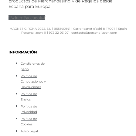
productos de Merchandasing y de Regalos desde
España para Europa
Twitter
Facebook-f
MAGNET GIRONA 2022, S.L | B55140941 | Carrer canet d’adri 8, 17007 | Spain
– Personalizeon ® | 972 22 03 07 | contacto@personalizeon.com
INFORMACIÓN
Condiciones de
pago
Política de
Cancelaciones y
Devoluciones
Política de
Envíos
Política de
Privacidad
Política de
Cookies
Aviso Legal